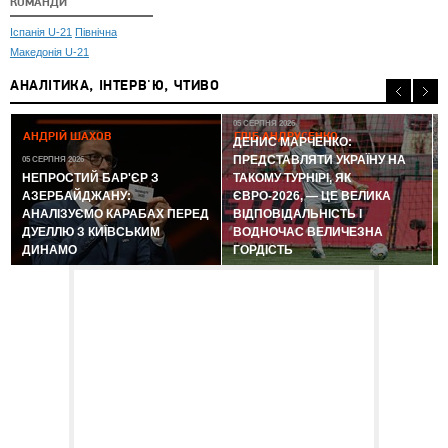
КОМАНДИ
Іспанія U-21
Північна
Македонія U-21
АНАЛІТИКА, ІНТЕРВ'Ю, ЧТИВО
05 СЕРПНЯ 2026
АНДРІЙ ШАХОВ
ГЛІБ АНДРУСЕНКО
ДЕНИС МАРЧЕНКО:
ПРЕДСТАВЛЯТИ УКРАЇНУ НА
05 СЕРПНЯ 2026
0
НЕПРОСТИЙ БАР'ЄР З
ТАКОМУ ТУРНІРІ, ЯК
АЗЕРБАЙДЖАНУ:
ЄВРО-2026, — ЦЕ ВЕЛИКА
АНАЛІЗУЄМО КАРАБАХ ПЕРЕД
ВІДПОВІДАЛЬНІСТЬ І
ДУЕЛЛЮ З КИЇВСЬКИМ
ВОДНОЧАС ВЕЛИЧЕЗНА
ДИНАМО
ГОРДІСТЬ