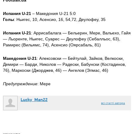
Football.ua
Испания U-21
– Македония U-21 5:0
Голы
: Ньигес, 10, Асенсио, 16, 54,72, Деулофеу, 35
Испания U-21
: Аррисабалага — Бельерин, Мере, Вальехо, Гайя
— Льоренте, Ньигес, Суарес — Деулофеу (Себалльос, 63),
Рамирес (Вильямс, 74), Асенсио (Оярсабаль, 81)
Македония U-21
: Алексовски — Бейтулай, Зайков, Велкоски,
Демири — Барди, Николов — Радески, Бабунски (Костадинов,
76), Маркоски (Джорджев, 46) — Ангелов (Элмас, 46)
Предупреждение
: Мере
Lucky_Man22
всі статті автора