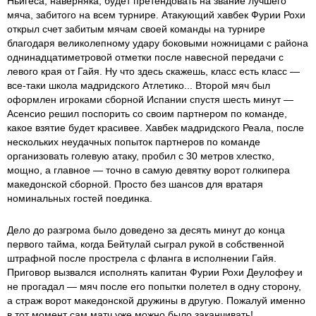
Ньигеса, наверняка, будет претендовать на звание лучшего
мяча, забитого на всем турнире. Атакующий хавбек Фурии Рохи
открыл счет забитым мячам своей команды на турнире
благодаря великолепному удару боковыми ножницами с района
однинадцатиметровой отметки после навесной передачи с
левого края от Гайя. Ну что здесь скажешь, класс есть класс —
все-таки школа мадридского Атлетико... Второй мяч был
оформлен игроками сборной Испании спустя шесть минут —
Асенсио решил поспорить со своим партнером по команде,
какое взятие будет красивее. Хавбек мадридского Реала, после
нескольких неудачных попыток партнеров по команде
организовать голевую атаку, пробил с 30 метров хлестко,
мощно, а главное — точно в самую девятку ворот голкипера
македонской сборной. Просто без шансов для вратаря
номинальных гостей поединка.
Дело до разгрома было доведено за десять минут до конца
первого тайма, когда Бейтулай сыграл рукой в собственной
штрафной после прострела с фланга в исполнении Гайя.
Приговор вызвался исполнять капитан Фурии Рохи Деулофеу и
не прогадал — мяч после его попытки полетел в одну сторону,
а страж ворот македонской дружины в другую. Пожалуй именно
в тот момент сам матч уже можно было заканчивать!