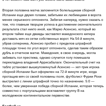
Вторая половина матча запомнится болельщикам сборной
Испании еще двумя голами, забитыми их любимцами в ворота
менее серьезного оппонента. Забегая наперед, нужно сказать о
том, что главным творцом успеха в достижении окончательного
результата стал никто иной, как Марко Асенсио, который во
втором тайме еще дважды заставлял македонского кипера
доставать мяч из сетки собственных ворот. На 54-й минуте,
убрав соперника, Асенсио пробил с пределов штрафной
площади точно по угол ворот оппонента, сделав таким образом
дубль в отчетном матче. Македония, в свою очередь, могла
забивать гол престижа, однако случится голу помешала
перекладина владений Аррисабалаги. Окончательный счет на
табло установил вышеупомянутый Асенсио — хет-трик игрока
сборной Испании был оформлен на 72-й минуте игре, когда
протащив мяч со своей половины поля, футболист Фурии Рохи
выстрелил с линии штрафной точно по назначению. 5:0 —
более, чем уверенная победа сборной Испании, которая теперь
совместно с португальцами возглавляет группу В на
молодежном континентальном первенстве.