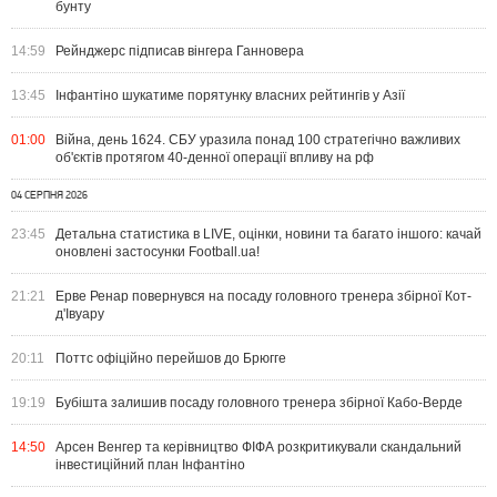
бунту
14:59
Рейнджерс підписав вінгера Ганновера
13:45
Інфантіно шукатиме порятунку власних рейтингів у Азії
01:00
Війна, день 1624. СБУ уразила понад 100 стратегічно важливих
об'єктів протягом 40-денної операції впливу на рф
04 СЕРПНЯ 2026
23:45
Детальна статистика в LIVE, оцінки, новини та багато іншого: качай
оновлені застосунки Football.ua!
21:21
Ерве Ренар повернувся на посаду головного тренера збірної Кот-
д'Івуару
20:11
Поттс офіційно перейшов до Брюгге
19:19
Бубішта залишив посаду головного тренера збірної Кабо-Верде
14:50
Арсен Венгер та керівництво ФІФА розкритикували скандальний
інвестиційний план Інфантіно