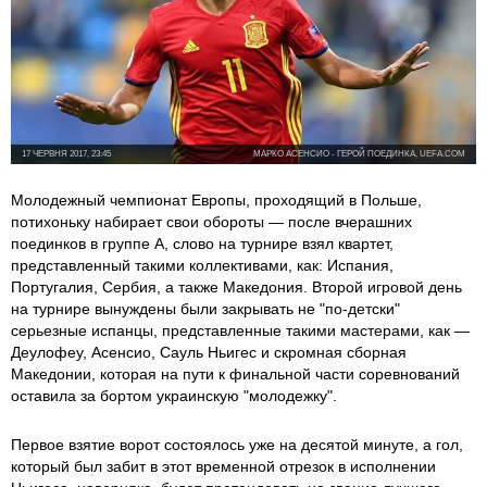
17 ЧЕРВНЯ 2017, 23:45
МАРКО АСЕНСИО - ГЕРОЙ ПОЕДИНКА, UEFA.COM
Молодежный чемпионат Европы, проходящий в Польше,
потихоньку набирает свои обороты — после вчерашних
поединков в группе А, слово на турнире взял квартет,
представленный такими коллективами, как: Испания,
Португалия, Сербия, а также Македония. Второй игровой день
на турнире вынуждены были закрывать не "по-детски"
серьезные испанцы, представленные такими мастерами, как —
Деулофеу, Асенсио, Сауль Ньигес и скромная сборная
Македонии, которая на пути к финальной части соревнований
оставила за бортом украинскую "молодежку".
Первое взятие ворот состоялось уже на десятой минуте, а гол,
который был забит в этот временной отрезок в исполнении