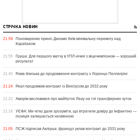
СТРІЧКА НОВИН
21:59
Пономаренко приніс Динамо Київ мінімальну перемогу над
Карабахом
21:55
Груша: Для першого матчу в УПЛ нічия з віцечемпіоном — хороший
результат
21:45
Рома близька до продовження контракту з Лоренцо Пеллегріні
21:24
Реал продовжив контракт із Вінісіусом до 2032 року
21:22
Аморім висловився про майбутнє Леау на тлі трансферних чуток
21:16
УЄФА: Ми чітко дали зрозуміти, що втратили довіру до Інфантіно —
позиція залишається незмінною
21:05
ПСЖ підписав Акліуша: француз уклав контракт до 2031 року