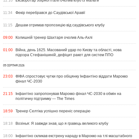
12:10
Ексворотар збірної Італії очолив клуб із Мальти
11:34
Фекір перебрався до Саудівської Аравії
11:15
Дешам отримав пропозицію від саудівського клубу
09:00
Колишній тренер Шахтаря очолив Аль-Ахлі
01:00
Війна, день 1625. Масований удар по Києву та області, нова
підозра Стефанішиній, дефіцит ракет для систем ППО
05 СЕРПНЯ 2026
23:03
ФІФА спростовує чутки про обіцянку Інфантіно віддати Марокко
фінал ЧС-2030
21:15
Інфантіно запропонував Марокко фінал ЧС-2030 в обмін на
політичну підтримку — The Times
18:59
Тренер Селтіка успішно переніс операцію
18:18
Возінья: Я завжди знав, що я гравець великого клубу
18:00
Інфантіно скликав екстрену нараду в Марокко на тлі масштабного