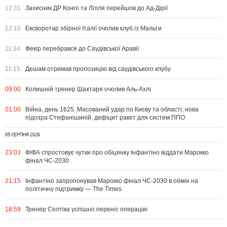
12:31
Захисник ДР Конго та Лілля перейшов до Ад-Дірії
12:10
Ексворотар збірної Італії очолив клуб із Мальти
11:34
Фекір перебрався до Саудівської Аравії
11:15
Дешам отримав пропозицію від саудівського клубу
09:00
Колишній тренер Шахтаря очолив Аль-Ахлі
01:00
Війна, день 1625. Масований удар по Києву та області, нова
підозра Стефанішиній, дефіцит ракет для систем ППО
05 СЕРПНЯ 2026
23:03
ФІФА спростовує чутки про обіцянку Інфантіно віддати Марокко
фінал ЧС-2030
21:15
Інфантіно запропонував Марокко фінал ЧС-2030 в обмін на
політичну підтримку — The Times
18:59
Тренер Селтіка успішно переніс операцію