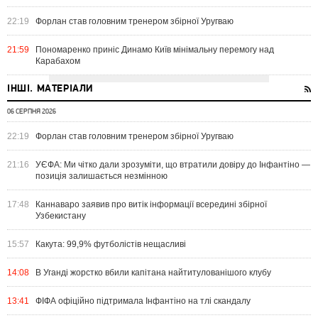
22:19
Форлан став головним тренером збірної Уругваю
21:59
Пономаренко приніс Динамо Київ мінімальну перемогу над
Карабахом
ІНШІ. МАТЕРІАЛИ
06 СЕРПНЯ 2026
22:19
Форлан став головним тренером збірної Уругваю
21:16
УЄФА: Ми чітко дали зрозуміти, що втратили довіру до Інфантіно —
позиція залишається незмінною
17:48
Каннаваро заявив про витік інформації всередині збірної
Узбекистану
15:57
Какута: 99,9% футболістів нещасливі
14:08
В Уганді жорстко вбили капітана найтитулованішого клубу
13:41
ФІФА офіційно підтримала Інфантіно на тлі скандалу