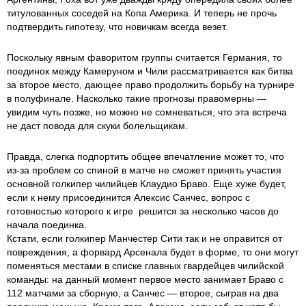
титулованных соседей на Копа Америка. И теперь не прочь
подтвердить гипотезу, что новичкам всегда везет.
Поскольку явным фаворитом группы считается Германия, то
поединок между Камеруном и Чили рассматривается как битва
за второе место, дающее право продолжить борьбу на турнире
в полуфинале. Насколько такие прогнозы правомерны —
увидим чуть позже, но можно не сомневаться, что эта встреча
не даст повода для скуки болельщикам.
Правда, слегка подпортить общее впечатление может то, что
из-за проблем со спиной в матче не сможет принять участия
основной голкипер чилийцев Клаудио Браво. Еще хуже будет,
если к нему присоединится Алексис Санчес, вопрос с
готовностью которого к игре решится за несколько часов до
начала поединка.
Кстати, если голкипер Манчестер Сити так и не оправится от
повреждения, а форвард Арсенала будет в форме, то они могут
поменяться местами в списке главных гвардейцев чилийской
команды: на данный момент первое место занимает Браво с
112 матчами за сборную, а Санчес — второе, сыграв на два