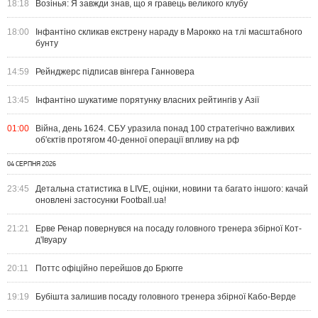
18:18
Возінья: Я завжди знав, що я гравець великого клубу
18:00
Інфантіно скликав екстрену нараду в Марокко на тлі масштабного
бунту
14:59
Рейнджерс підписав вінгера Ганновера
13:45
Інфантіно шукатиме порятунку власних рейтингів у Азії
01:00
Війна, день 1624. СБУ уразила понад 100 стратегічно важливих
об'єктів протягом 40-денної операції впливу на рф
04 СЕРПНЯ 2026
23:45
Детальна статистика в LIVE, оцінки, новини та багато іншого: качай
оновлені застосунки Football.ua!
21:21
Ерве Ренар повернувся на посаду головного тренера збірної Кот-
д'Івуару
20:11
Поттс офіційно перейшов до Брюгге
19:19
Бубішта залишив посаду головного тренера збірної Кабо-Верде