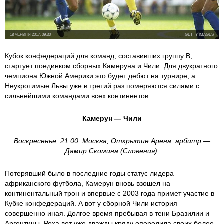
18 ЧЕРВНЯ 2017, 09:30
GETTY IMAGES
Кубок конфедераций для команд, составивших группу В,
стартует поединком сборных Камеруна и Чили. Для двукратного
чемпиона Южной Америки это будет дебют на турнире, а
Неукротимые Львы уже в третий раз померяются силами с
сильнейшими командами всех континентов.
Камерун — Чили
Воскресенье, 21:00, Москва, Открытие Арена, арбитр —
Дамир Скомина (Словения).
Потерявший было в последние годы статус лидера
африканского футбола, Камерун вновь взошел на
континентальный трон и впервые с 2003 года примет участие в
Кубке конфедераций. А вот у сборной Чили история
совершенно иная. Долгое время пребывая в тени Бразилии и
Аргентины, Роха вот уже дважды кряду опередила своих более