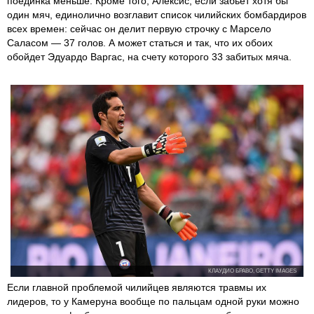
поединка меньше. Кроме того, Алексис, если забьет хотя бы
один мяч, единолично возглавит список чилийских бомбардиров
всех времен: сейчас он делит первую строчку с Марсело
Саласом — 37 голов. А может статься и так, что их обоих
обойдет Эдуардо Варгас, на счету которого 33 забитых мяча.
КЛАУДИО БРАВО, GETTY IMAGES
Если главной проблемой чилийцев являются травмы их
лидеров, то у Камеруна вообще по пальцам одной руки можно