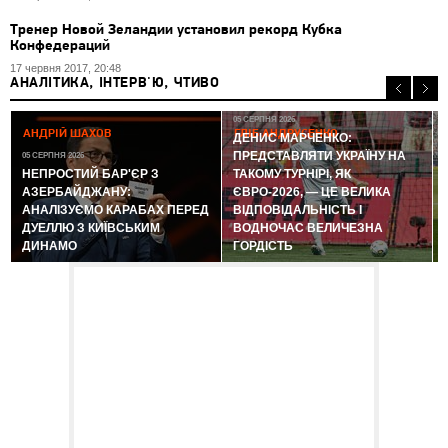
Тренер Новой Зеландии установил рекорд Кубка
Конфедераций
17 червня 2017, 20:48
АНАЛІТИКА, ІНТЕРВ'Ю, ЧТИВО
05 СЕРПНЯ 2026
АНДРІЙ ШАХОВ
ГЛІБ АНДРУСЕНКО
ДЕНИС МАРЧЕНКО:
ПРЕДСТАВЛЯТИ УКРАЇНУ НА
05 СЕРПНЯ 2026
0
НЕПРОСТИЙ БАР'ЄР З
ТАКОМУ ТУРНІРІ, ЯК
АЗЕРБАЙДЖАНУ:
ЄВРО-2026, — ЦЕ ВЕЛИКА
АНАЛІЗУЄМО КАРАБАХ ПЕРЕД
ВІДПОВІДАЛЬНІСТЬ І
ДУЕЛЛЮ З КИЇВСЬКИМ
ВОДНОЧАС ВЕЛИЧЕЗНА
ДИНАМО
ГОРДІСТЬ