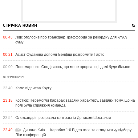
СТРІЧКА НОВИН
00:43
Лідс оголосив про трансфер Траффорда за рекордну для клубу
суму
00:21
Асист Судакова допоміг Бенфіці розгромити Гартс
00:00
Пономаренко: Сподіваюсь, що мене прорвало, і далі буде більше
06 СЕРПНЯ 2026
23:40
Комо підписав Коуту
23:18
Костюк: Перемогли Карабах завдяки характеру, завдяки тому, що на
полі була справжня команда
22:54
Олександрія розірвала контракт із Денисом Шостаком
22:49
Динамо Київ — Карабах 1:0 Відео гола та огляд матчу відбору
Ліги конференцій