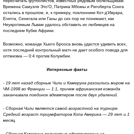
пересчитать футболистов, известных рядовым болельщикам.
Времена Самуэля Это'О, Патрика Мбомы и Ригоберта Сонга
остались в прошлом, и, к примеру, поклонники Кот-д'Ивуара,
Египта, Сенегала или Ганы до сих пор не понимают, как
Неукротимым Львам удалось обставить их любимцев на
последнем Кубке Африки.
Возможно, команде Хьюго Брооса вновь удастся удивить всех,
хотя последний контрольный матч не дает особого повода для
оптмизма — 0:4 против Колумбии.
Интересные факты
- 19 лет назад сборные Чили и Камеруна разошлись миром на
ЧМ-1998 во Франции — 1:1, причем африканская команда
заканчивала поединок вдевятером после двух удалений.
- Сборная Чили является самой возрастной на турнире.
Средний возраст триумфаторов Копа Америка — 29 лет и 1
месяц.
- Сборная Камеруна полностью сформирована из