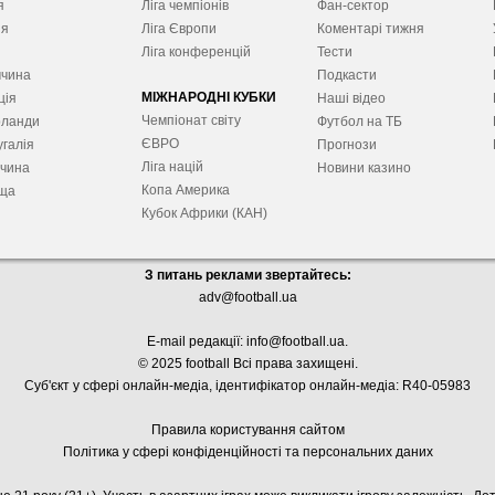
я
Ліга чемпіонів
Фан-сектор
ія
Ліга Європ
и
Коментарі тижня
я
Ліга конференцій
Тести
ччина
Подкасти
МІЖНАРОДНІ КУБКИ
ція
Наші відео
Чемпіонат світу
рланди
Футбол на ТБ
ЄВРО
галія
Прогнози
Ліга націй
ччина
Новини казино
Копа Америка
ща
Кубок Африки (КАН)
З питань реклами звертайтесь:
adv@football.ua
E-mail редакції:
info@football.ua
.
© 2025 football Всі права захищені.
Суб'єкт у сфері онлайн-медіа, і
дентифікатор онлайн-медіа: R40-05983
Правила користування сайтом
Політика у сфері конфіденційності та персональних даних