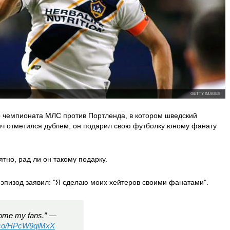
GETTY IMAGES
о чемпионата МЛС против Портленда, в котором шведский
ч отметился дублем, он подарил свою футболку юному фанату
тно, рад ли он такому подарку.
эпизод заявил: "Я сделаю моих хейтеров своими фанатами".
come my fans.” —
t.co/HPcW9qiMxX