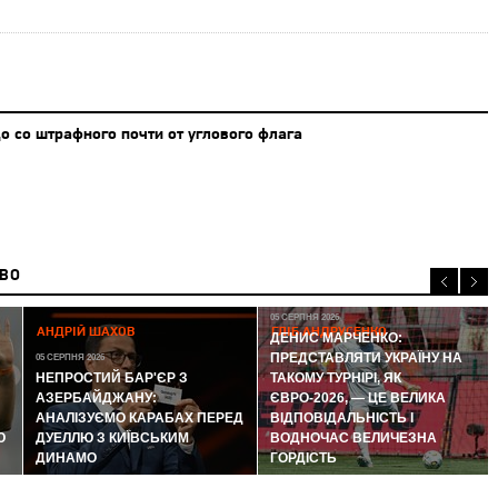
о со штрафного почти от углового флага
ИВО
05 СЕРПНЯ 2026
АНДРІЙ ШАХОВ
ГЛІБ АНДРУСЕНКО
ДЕНИС МАРЧЕНКО:
ПРЕДСТАВЛЯТИ УКРАЇНУ НА
05 СЕРПНЯ 2026
НЕПРОСТИЙ БАР'ЄР З
ТАКОМУ ТУРНІРІ, ЯК
АЗЕРБАЙДЖАНУ:
ЄВРО-2026, — ЦЕ ВЕЛИКА
АНАЛІЗУЄМО КАРАБАХ ПЕРЕД
ВІДПОВІДАЛЬНІСТЬ І
Ю
ДУЕЛЛЮ З КИЇВСЬКИМ
ВОДНОЧАС ВЕЛИЧЕЗНА
ДИНАМО
ГОРДІСТЬ