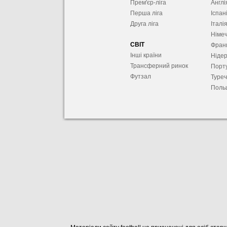
Прем'єр-ліга
Англі
Перша ліга
Іспан
Друга ліга
Італі
Німе
СВІТ
Фран
Інші країни
Ніде
Трансферний ринок
Порту
Футзал
Туре
Поль