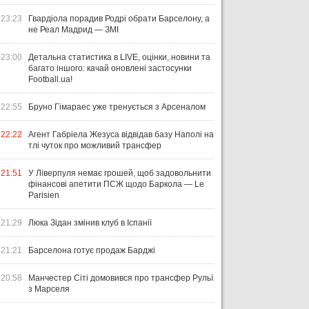
23:23
Гвардіола порадив Родрі обрати Барселону, а
не Реал Мадрид — ЗМІ
23:00
Детальна статистика в LIVE, оцінки, новини та
багато іншого: качай оновлені застосунки
Football.ua!
22:55
Бруно Гімараес уже тренується з Арсеналом
22:22
Агент Габріела Жезуса відвідав базу Наполі на
тлі чуток про можливий трансфер
21:51
У Ліверпуля немає грошей, щоб задовольнити
фінансові апетити ПСЖ щодо Баркола — Le
Parisien
21:29
Люка Зідан змінив клуб в Іспанії
21:21
Барселона готує продаж Барджі
20:58
Манчестер Сіті домовився про трансфер Рульї
з Марселя