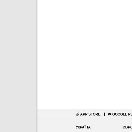
🍏
APP STORE
🎮
GOOGLE P
УКРАЇНА
ЄВР