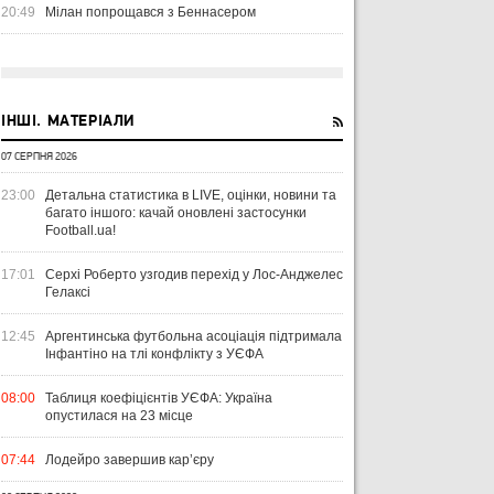
20:49
Мілан попрощався з Беннасером
ІНШІ. МАТЕРІАЛИ
07 СЕРПНЯ 2026
23:00
Детальна статистика в LIVE, оцінки, новини та
багато іншого: качай оновлені застосунки
Football.ua!
17:01
Серхі Роберто узгодив перехід у Лос-Анджелес
Гелаксі
12:45
Аргентинська футбольна асоціація підтримала
Інфантіно на тлі конфлікту з УЄФА
08:00
Таблиця коефіцієнтів УЄФА: Україна
опустилася на 23 місце
07:44
Лодейро завершив кар’єру