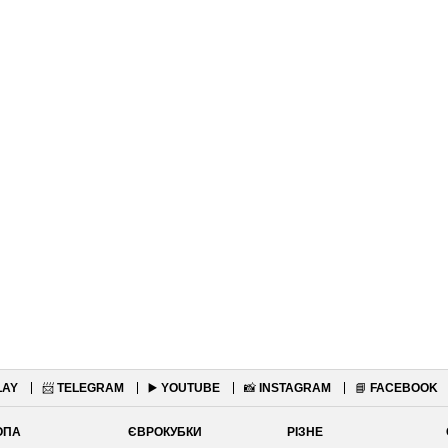
LAY
📨
TELEGRAM
▶️
YOUTUBE
📸
INSTAGRAM
📘
FACEBOOK
ОПА
ЄВРОКУБКИ
РІЗНЕ