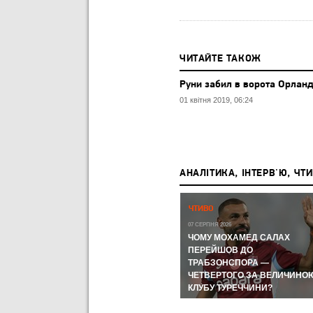
ЧИТАЙТЕ ТАКОЖ
Руни забил в ворота Орланд
01 квітня 2019, 06:24
АНАЛІТИКА, ІНТЕРВ'Ю, ЧТ
Р,
ЧЕМПІОНАТ СВІТУ-2026:
ЧТИВО
ЧЕМПІОНАТ СВІТУ З ФУТБОЛУ
А КУДИ
07 СЕРПНЯ 2026
ЛИ
ЧОМУ МОХАМЕД САЛАХ
11 ЛИПНЯ 2026
ВІ
МЕРІНО І FIFA ЗНОВ ЦЕ
ПЕРЕЙШОВ ДО
ЗРОБИЛИ ТА УКЛАДКА ВІД
ТРАБЗОНСПОРА —
ОРОМ
ВІТСЕЛЯ: НАЙГАРЯЧІШІ
ЧЕТВЕРТОГО ЗА ВЕЛИЧИНО
МОМЕНТИ ДНЯ
КЛУБУ ТУРЕЧЧИНИ?