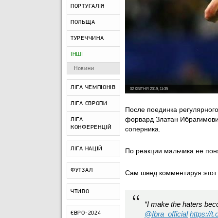
ПОРТУГАЛІЯ
ПОЛЬЩА
ТУРЕЧЧИНА
ІНШІ
Новини
ЛІГА ЧЕМПІОНІВ
02 КВІТНЯ 2019, 11:35
ЛІГА ЄВРОПИ
После поединка регулярног
форвард Златан Ибрагимови
ЛІГА
КОНФЕРЕНЦІЙ
соперника.
ЛІГА НАЦІЙ
По реакции мальчика не поня
ФУТЗАЛ
Сам швед комментируя этот 
ЧТИВО
“I make the haters be
@Ibra_official
https://
ЄВРО-2024