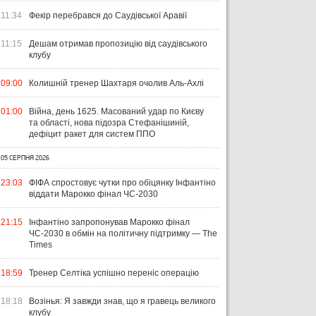
11:34
Фекір перебрався до Саудівської Аравії
11:15
Дешам отримав пропозицію від саудівського
клубу
09:00
Колишній тренер Шахтаря очолив Аль-Ахлі
01:00
Війна, день 1625. Масований удар по Києву
та області, нова підозра Стефанішиній,
дефіцит ракет для систем ППО
05 СЕРПНЯ 2026
23:03
ФІФА спростовує чутки про обіцянку Інфантіно
віддати Марокко фінал ЧС-2030
21:15
Інфантіно запропонував Марокко фінал
ЧС-2030 в обмін на політичну підтримку — The
Times
18:59
Тренер Селтіка успішно переніс операцію
18:18
Возінья: Я завжди знав, що я гравець великого
клубу