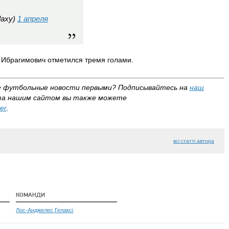
laxy)
1 апреля
а Ибрагимович отметился тремя голами.
е футбольные новости первыми? Подписывайтесь на
наш
за нашим сайтом вы также можете
ter
.
всі статті автора
КОМАНДИ
Лос-Анджелес Гелаксі