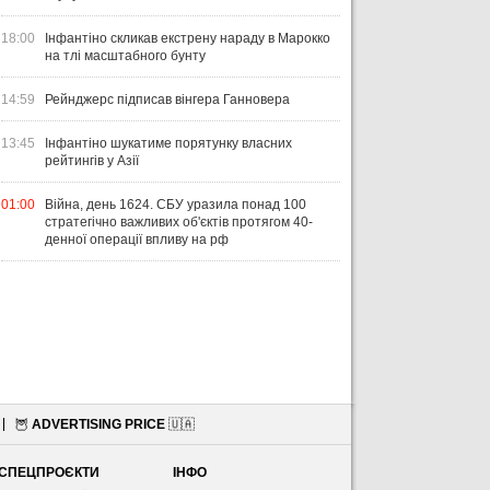
18:00
Інфантіно скликав екстрену нараду в Марокко
на тлі масштабного бунту
14:59
Рейнджерс підписав вінгера Ганновера
13:45
Інфантіно шукатиме порятунку власних
рейтингів у Азії
01:00
Війна, день 1624. СБУ уразила понад 100
стратегічно важливих об'єктів протягом 40-
денної операції впливу на рф
🦉
ADVERTISING PRICE
🇺🇦
СПЕЦПРОЄКТИ
ІНФО