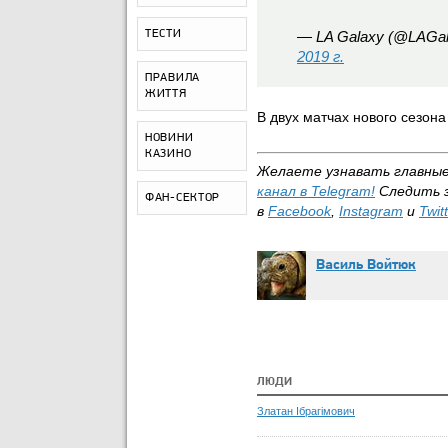
ТЕСТИ
— LA Galaxy (@LAGa
2019 г.
ПРАВИЛА
ЖИТТЯ
В двух матчах нового сезон
НОВИНИ
КАЗИНО
Желаете узнавать
главны
канал в Telegram
!
Следить 
ФАН-СЕКТОР
в
Facebook
,
Instagram
и
Twit
Василь Войтюк
ЛЮДИ
Златан Ібрагімович