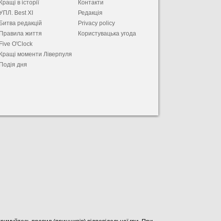
Кращі в історії
Контакти
УПЛ. Best XІ
Редакція
Битва редакцій
Privacy policy
Правила життя
Користувацька угода
Five O'Clock
Кращі моменти Ліверпуля
Подія дня