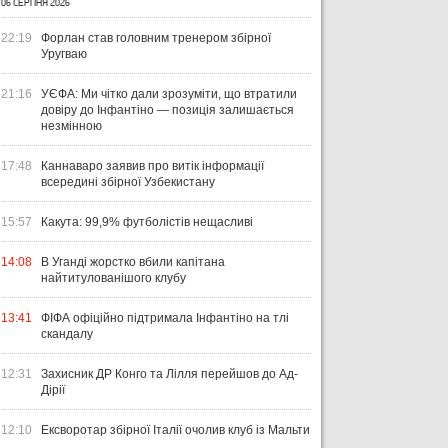
06 СЕРПНЯ 2026
22:19
Форлан став головним тренером збірної
Уругваю
21:16
УЄФА: Ми чітко дали зрозуміти, що втратили
довіру до Інфантіно — позиція залишається
незмінною
17:48
Каннаваро заявив про витік інформації
всередині збірної Узбекистану
15:57
Какута: 99,9% футболістів нещасливі
14:08
В Уганді жорстко вбили капітана
найтитулованішого клубу
ЧТИВО
УКРАЇНА
ЛІ
13:41
ФІФА офіційно підтримала Інфантіно на тлі
04 СЕРПНЯ 2026
скандалу
УКРАЇНСЬКИЙ СЛІД У ДРУГОМУ
31 Л
ТУРІ ЕКСТРАКЛЯСИ: МАЦЕНКО
ВІ
12:31
Захисник ДР Конго та Лілля перейшов до Ад-
ПЕРЕМАГАЄ, РОМАНЧУК
ПЕ
31 ЛИПНЯ 2026
Дірії
ТРИМАЄ РІВЕНЬ, ЛЕХІЯ ЗНОВУ
УПЛ-2026/27. ПРЕДСТАВЛЕННЯ
ПО
БЕЗ ОЧОК
КОМАНД
СТ
12:10
Ексворотар збірної Італії очолив клуб із Мальти