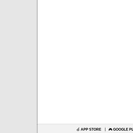
🍏
APP STORE
🎮
GOOGLE P