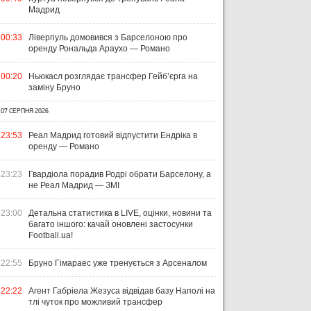
Мадрид
00:33
Ліверпуль домовився з Барселоною про
оренду Рональда Араухо — Романо
00:20
Ньюкасл розглядає трансфер Гейб’єрга на
заміну Бруно
07 СЕРПНЯ 2026
23:53
Реал Мадрид готовий відпустити Ендріка в
оренду — Романо
23:23
Гвардіола порадив Родрі обрати Барселону, а
не Реал Мадрид — ЗМІ
23:00
Детальна статистика в LIVE, оцінки, новини та
багато іншого: качай оновлені застосунки
Football.ua!
22:55
Бруно Гімараес уже тренується з Арсеналом
22:22
Агент Габріела Жезуса відвідав базу Наполі на
тлі чуток про можливий трансфер