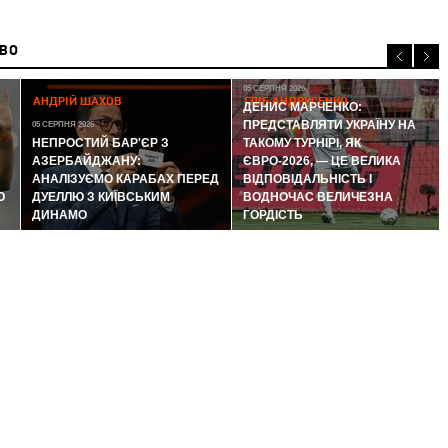
ИВО
05 СЕРПНЯ 2026
АНДРІЙ ШАХОВ
ГЛІБ АНДРУСЕНКО
ДЕНИС МАРЧЕНКО:
ПРЕДСТАВЛЯТИ УКРАЇНУ НА
05 СЕРПНЯ 2026
НЕПРОСТИЙ БАР'ЄР З
ТАКОМУ ТУРНІРІ, ЯК
АЗЕРБАЙДЖАНУ:
ЄВРО-2026, — ЦЕ ВЕЛИКА
АНАЛІЗУЄМО КАРАБАХ ПЕРЕД
ВІДПОВІДАЛЬНІСТЬ І
Ю
ДУЕЛЛЮ З КИЇВСЬКИМ
ВОДНОЧАС ВЕЛИЧЕЗНА
ДИНАМО
ГОРДІСТЬ