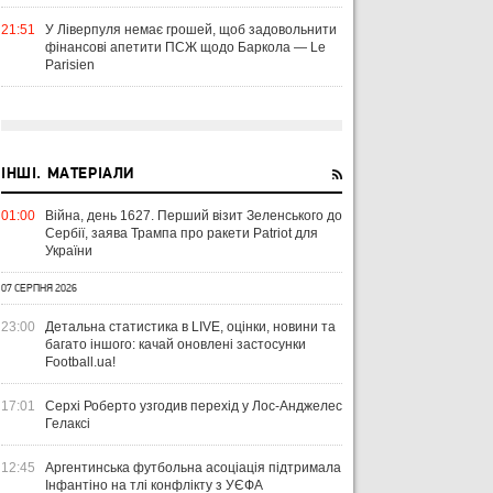
21:51
У Ліверпуля немає грошей, щоб задовольнити
фінансові апетити ПСЖ щодо Баркола — Le
Parisien
ЧТИВО
УКРАЇНА
ЛІ
04 СЕРПНЯ 2026
УКРАЇНСЬКИЙ СЛІД У ДРУГОМУ
31 Л
ІНШІ. МАТЕРІАЛИ
ТУРІ ЕКСТРАКЛЯСИ: МАЦЕНКО
ВІ
ПЕРЕМАГАЄ, РОМАНЧУК
ПЕ
31 ЛИПНЯ 2026
01:00
Війна, день 1627. Перший візит Зеленського до
ТРИМАЄ РІВЕНЬ, ЛЕХІЯ ЗНОВУ
УПЛ-2026/27. ПРЕДСТАВЛЕННЯ
ПО
Сербії, заява Трампа про ракети Patriot для
БЕЗ ОЧОК
КОМАНД
СТ
України
07 СЕРПНЯ 2026
23:00
Детальна статистика в LIVE, оцінки, новини та
багато іншого: качай оновлені застосунки
Football.ua!
17:01
Серхі Роберто узгодив перехід у Лос-Анджелес
Гелаксі
12:45
Аргентинська футбольна асоціація підтримала
Інфантіно на тлі конфлікту з УЄФА