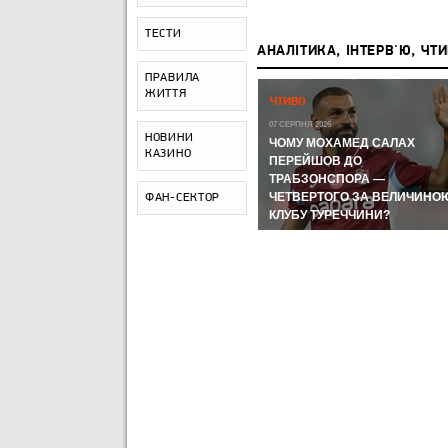
ТЕСТИ
АНАЛІТИКА, ІНТЕРВ'Ю, ЧТ
ПРАВИЛА
Р,
ЖИТТЯ
ЧЕМПІОНАТ СВІТУ-2026:
ЧТИВО
ЧЕМПІОНАТ СВІТУ З ФУТБОЛУ
А КУДИ
07 СЕРПНЯ 2026
НОВИНИ
ЛИ
ЧОМУ МОХАМЕД САЛАХ
11 ЛИПНЯ 2026
КАЗИНО
ВІ
МЕРІНО І FIFA ЗНОВ ЦЕ
ПЕРЕЙШОВ ДО
ЗРОБИЛИ ТА УКЛАДКА ВІД
ТРАБЗОНСПОРА —
ОРОМ
ВІТСЕЛЯ: НАЙГАРЯЧІШІ
ЧЕТВЕРТОГО ЗА ВЕЛИЧИНО
ФАН-СЕКТОР
МОМЕНТИ ДНЯ
КЛУБУ ТУРЕЧЧИНИ?