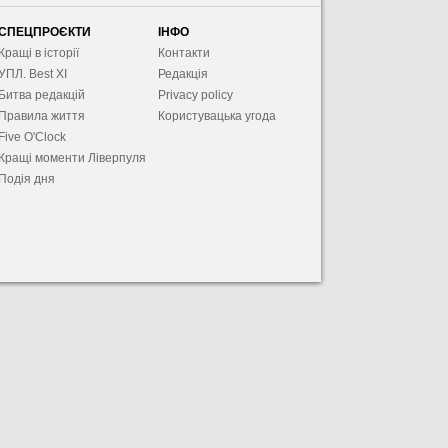
СПЕЦПРОЄКТИ
ІНФО
Кращі в історії
Контакти
УПЛ. Best XІ
Редакція
Битва редакцій
Privacy policy
Правила життя
Користувацька угода
Five O'Clock
Кращі моменти Ліверпуля
Подія дня