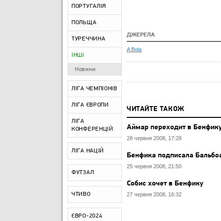
ПОРТУГАЛІЯ
ПОЛЬЩА
ДЖЕРЕЛА
ТУРЕЧЧИНА
A Bola
ІНШІ
Новини
ЛІГА ЧЕМПІОНІВ
ЛІГА ЄВРОПИ
ЧИТАЙТЕ ТАКОЖ
ЛІГА
Аймар переходит в Бенфик
КОНФЕРЕНЦІЙ
28 червня 2008, 17:28
ЛІГА НАЦІЙ
Бенфика подписала Бальбо
25 червня 2008, 21:50
ФУТЗАЛ
Собис хочет в Бенфику
ЧТИВО
27 червня 2008, 16:32
ЄВРО-2024