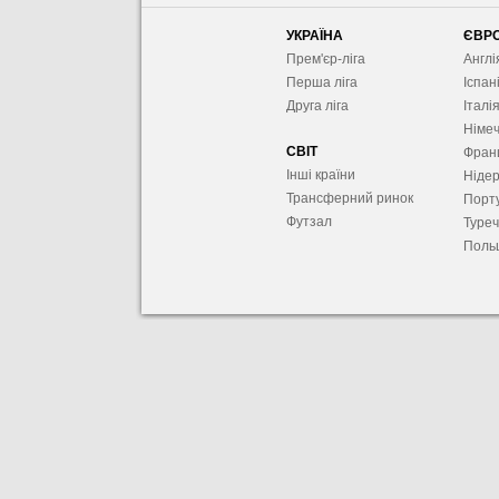
УКРАЇНА
ЄВР
Прем'єр-ліга
Англі
Перша ліга
Іспан
Друга ліга
Італі
Німе
СВІТ
Фран
Інші країни
Ніде
Трансферний ринок
Порту
Футзал
Туре
Поль