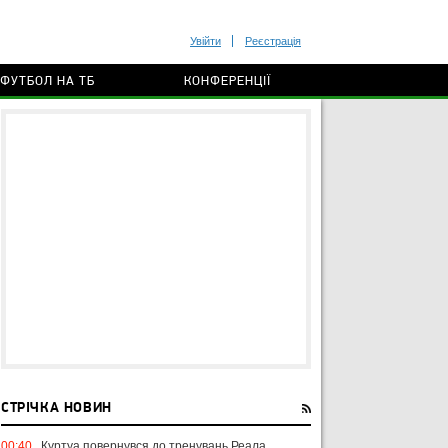
Увійти
Реєстрація
ФУТБОЛ НА ТБ
КОНФЕРЕНЦІЇ
СТРІЧКА НОВИН
00:40
Куртуа повернувся до тренувань Реала