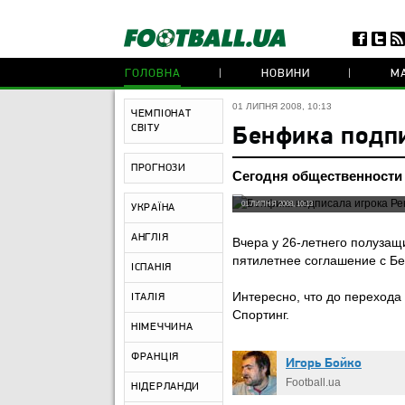
ГОЛОВНА
НОВИНИ
МА
01 ЛИПНЯ 2008, 10:13
ЧЕМПІОНАТ
СВІТУ
Бенфика подпи
ПРОГНОЗИ
Сегодня общественности
01 ЛИПНЯ 2008, 10:13
УКРАЇНА
АНГЛІЯ
Вчера у 26-летнего полузащи
пятилетнее соглашение с Бе
ІСПАНІЯ
Интересно, что до перехода
ІТАЛІЯ
Спортинг.
НІМЕЧЧИНА
ФРАНЦІЯ
Игорь Бойко
Football.ua
НІДЕРЛАНДИ