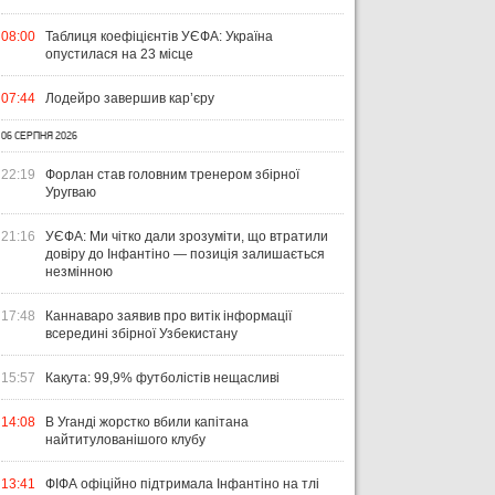
08:00
Таблиця коефіцієнтів УЄФА: Україна
опустилася на 23 місце
07:44
Лодейро завершив кар’єру
06 СЕРПНЯ 2026
22:19
Форлан став головним тренером збірної
Уругваю
21:16
УЄФА: Ми чітко дали зрозуміти, що втратили
довіру до Інфантіно — позиція залишається
незмінною
17:48
Каннаваро заявив про витік інформації
всередині збірної Узбекистану
15:57
Какута: 99,9% футболістів нещасливі
14:08
В Уганді жорстко вбили капітана
найтитулованішого клубу
13:41
ФІФА офіційно підтримала Інфантіно на тлі