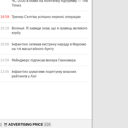
ЧС-2030 в обмін на політичну підтримку — The
Times
18:59
Тренер Селтіка успішно переніс операцію
18:18
Возінья: Я завжди знав, що я гравець великого
клубу
18:00
Інфантіно скликав екстрену нараду в Марокко
на тлі масштабного бунту
14:59
Рейнджерс підписав вінгера Ганновера
13:45
Інфантіно шукатиме порятунку власних
рейтингів у Азії
🦉
ADVERTISING PRICE
🇺🇦