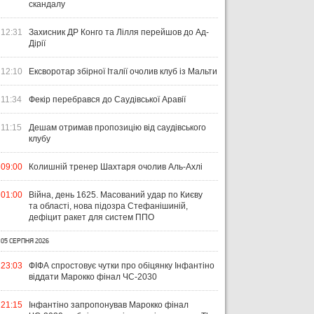
скандалу
12:31
Захисник ДР Конго та Лілля перейшов до Ад-
Дірії
12:10
Ексворотар збірної Італії очолив клуб із Мальти
11:34
Фекір перебрався до Саудівської Аравії
11:15
Дешам отримав пропозицію від саудівського
клубу
09:00
Колишній тренер Шахтаря очолив Аль-Ахлі
01:00
Війна, день 1625. Масований удар по Києву
та області, нова підозра Стефанішиній,
дефіцит ракет для систем ППО
05 СЕРПНЯ 2026
23:03
ФІФА спростовує чутки про обіцянку Інфантіно
віддати Марокко фінал ЧС-2030
21:15
Інфантіно запропонував Марокко фінал