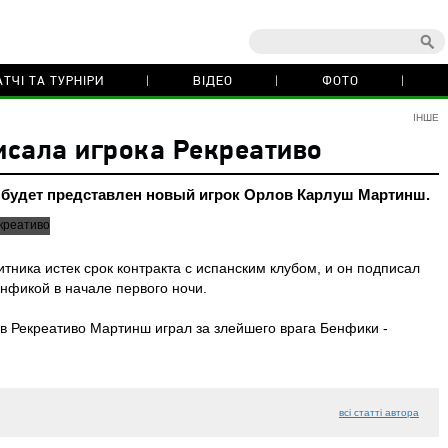
ТЧІ ТА ТУРНІРИ
ВІДЕО
ФОТО
ІНШЕ
сала игрока Рекреативо
 будет представлен новый игрок Орлов Карлуш Мартинш.
тника истек срок контракта с испанским клубом, и он подписал
нфикой в начале первого ночи.
 в Рекреативо Мартинш играл за злейшего врага Бенфики -
всі статті автора