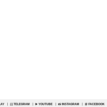
LAY
📨
TELEGRAM
▶️
YOUTUBE
📸
INSTAGRAM
📘
FACEBOOK