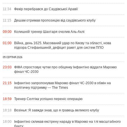
11:34
Фекір перебрався до Саудівської Аравії
11:15
Дешам отримав пропозицію від саудівського клубу
09:00
Колишній тренер Шахтаря очолив Аль-Ахлі
01:00
Війна, день 1625. Масований удар по Києву та області, нова
підозра Стефанішиній, дефіцит ракет для систем ППО
05 СЕРПНЯ 2026
23:03
ФІФА спростовує чутки про обіцянку Інфантіно віддати Марокко
фінал ЧС-2030
21:15
Інфантіно запропонував Марокко фінал ЧС-2030 в обмін на
політичну підтримку — The Times
18:59
Тренер Селтіка успішно переніс операцію
18:18
Возінья: Я завжди знав, що я гравець великого клубу
18:00
Інфантіно скликав екстрену нараду в Марокко на тлі масштабного
бунту