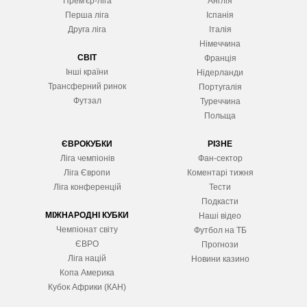
Прем'єр-ліга
Англія
Перша ліга
Іспанія
Друга ліга
Італія
Німеччина
СВІТ
Франція
Інші країни
Нідерланди
Трансферний ринок
Португалія
Футзал
Туреччина
Польща
ЄВРОКУБКИ
РІЗНЕ
Ліга чемпіонів
Фан-сектор
Ліга Європ
и
Коментарі тижня
Ліга конференцій
Тести
Подкасти
МІЖНАРОДНІ КУБКИ
Наші відео
Чемпіонат світу
Футбол на ТБ
ЄВРО
Прогнози
Ліга націй
Новини казино
Копа Америка
Кубок Африки (КАН)