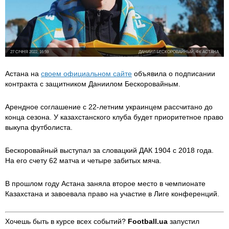
27 СІЧНЯ 2022, 16:59
ДАНИИЛ БЕСКОРОВАЙНЫЙ, ФК АСТАНА
Астана на
своем официальном сайте
объявила о подписании
контракта с защитником Даниилом Бескоровайным.
Арендное соглашение с 22-летним украинцем рассчитано до
конца сезона. У казахстанского клуба будет приоритетное право
выкупа футболиста.
Бескоровайный выступал за словацкий ДАК 1904 с 2018 года.
На его счету 62 матча и четыре забитых мяча.
В прошлом году Астана заняла второе место в чемпионате
Казахстана и завоевала право на участие в Лиге конференций.
Хочешь быть в курсе всех событий?
Football.ua
запустил