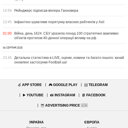
14:59
Рейнджерс підписав вінгера Ганновера
13:45
Інфантіно шукатиме порятунку власних рейтингів у Азії
01:00
Війна, день 1624. СБУ уразила понад 100 стратегічно важливих
об'єктів протягом 40-денної операції впливу на рф
04 СЕРПНЯ 2026
23:45
Детальна статистика в LIVE, оцінки, новини та багато іншого: качай
оновлені застосунки Football.ua!
🍏
APP STORE
🎮
GOOGLE PLAY
📨
TELEGRAM
▶️
YOUTUBE
📸
INSTAGRAM
📘
FACEBOOK
🦉
ADVERTISING PRICE
🇺🇦
УКРАЇНА
ЄВРОПА