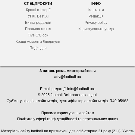
СПЕЦПРОЄКТИ
ІНФО
Кращі в історії
Контакти
УПЛ. Best XІ
Редакція
Битва редакцій
Privacy policy
Правила життя
Користувацька угода
Five O'Clock
Кращі моменти Ліверпуля
Подія дня
З питань реклами звертайтесь:
adv@football.ua
E-mail редакції:
info@football.ua
.
© 2025 football Всі права захищені.
Суб'єкт у сфері онлайн-медіа, і
дентифікатор онлайн-медіа: R40-05983
Правила користування сайтом
Політика у сфері конфіденційності та персональних даних
Матеріали сайту football.ua призначені для осіб старше 21 року (21+). Участь