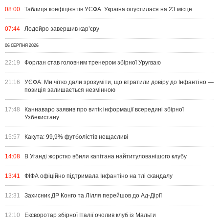
08:00
Таблиця коефіцієнтів УЄФА: Україна опустилася на 23 місце
07:44
Лодейро завершив кар’єру
06 СЕРПНЯ 2026
22:19
Форлан став головним тренером збірної Уругваю
21:16
УЄФА: Ми чітко дали зрозуміти, що втратили довіру до Інфантіно —
позиція залишається незмінною
17:48
Каннаваро заявив про витік інформації всередині збірної
Узбекистану
15:57
Какута: 99,9% футболістів нещасливі
14:08
В Уганді жорстко вбили капітана найтитулованішого клубу
13:41
ФІФА офіційно підтримала Інфантіно на тлі скандалу
12:31
Захисник ДР Конго та Лілля перейшов до Ад-Дірії
12:10
Ексворотар збірної Італії очолив клуб із Мальти