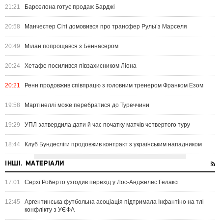
21:21
Барселона готує продаж Барджі
20:58
Манчестер Сіті домовився про трансфер Рульї з Марселя
20:49
Мілан попрощався з Беннасером
20:24
Хетафе посилився півзахисником Ліона
20:21
Ренн продовжив співпрацю з головним тренером Франком Езом
19:58
Мартінеллі може перебратися до Туреччини
19:29
УПЛ затвердила дати й час початку матчів четвертого туру
18:44
Клуб Бундесліги продовжив контракт з українським нападником
ІНШІ. МАТЕРІАЛИ
17:01
Серхі Роберто узгодив перехід у Лос-Анджелес Гелаксі
12:45
Аргентинська футбольна асоціація підтримала Інфантіно на тлі
конфлікту з УЄФА