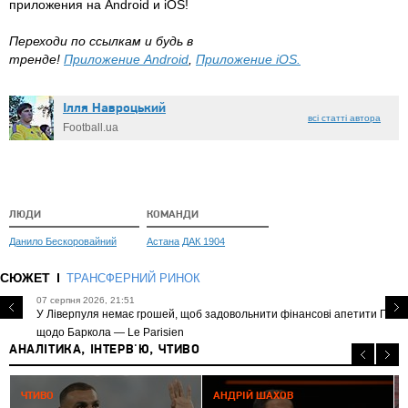
приложения на Android и iOS!
​Переходи по ссылкам и будь в
тренде!
Приложение Android
,
Приложение iOS.
Ілля Навроцький
всі статті автора
Football.ua
ЛЮДИ
КОМАНДИ
Данило Бескоровайний
Астана
ДАК 1904
СЮЖЕТ
ТРАНСФЕРНИЙ РИНОК
07 серпня 2026, 21:51
У Ліверпуля немає грошей, щоб задовольнити фінансові апетити ПСЖ
щодо Баркола — Le Parisien
АНАЛІТИКА, ІНТЕРВ'Ю, ЧТИВО
0
ЧТИВО
АНДРІЙ ШАХОВ