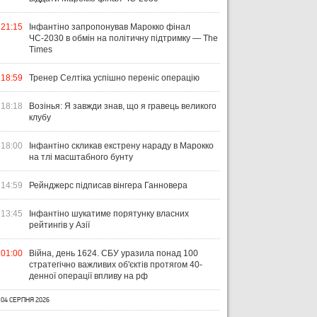
21:15
Інфантіно запропонував Марокко фінал
ЧС-2030 в обмін на політичну підтримку — The
Times
18:59
Тренер Селтіка успішно переніс операцію
18:18
Возінья: Я завжди знав, що я гравець великого
клубу
18:00
Інфантіно скликав екстрену нараду в Марокко
на тлі масштабного бунту
14:59
Рейнджерс підписав вінгера Ганновера
13:45
Інфантіно шукатиме порятунку власних
рейтингів у Азії
01:00
Війна, день 1624. СБУ уразила понад 100
стратегічно важливих об'єктів протягом 40-
денної операції впливу на рф
04 СЕРПНЯ 2026