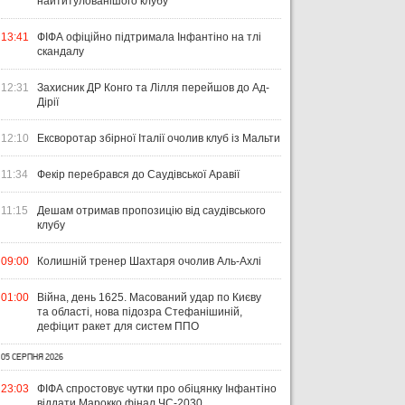
найтитулованішого клубу
13:41
ФІФА офіційно підтримала Інфантіно на тлі
скандалу
12:31
Захисник ДР Конго та Лілля перейшов до Ад-
Дірії
12:10
Ексворотар збірної Італії очолив клуб із Мальти
11:34
Фекір перебрався до Саудівської Аравії
11:15
Дешам отримав пропозицію від саудівського
клубу
09:00
Колишній тренер Шахтаря очолив Аль-Ахлі
01:00
Війна, день 1625. Масований удар по Києву
та області, нова підозра Стефанішиній,
дефіцит ракет для систем ППО
05 СЕРПНЯ 2026
23:03
ФІФА спростовує чутки про обіцянку Інфантіно
віддати Марокко фінал ЧС-2030