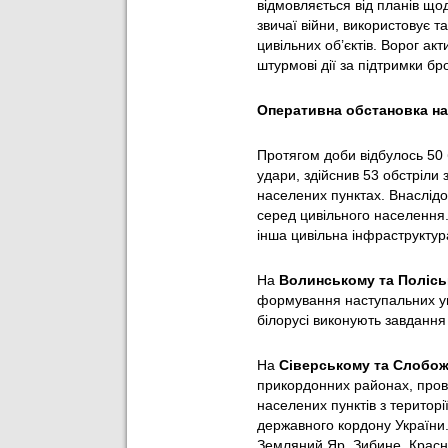
відмовляється від планів щод
звичаї війни, використовує та
цивільних об’єктів. Ворог ак
штурмові дії за підтримки бр
Оперативна обстановка на 
Протягом доби відбулось 50 б
удари, здійснив 53 обстріли 
населених пунктах. Внаслідок
серед цивільного населення.
інша цивільна інфраструктур
На
Волинському та Полісь
формування наступальних уг
білорусі виконують завдання
На
Сіверському та Слобо
прикордонних районах, прово
населених пунктів з територ
державного кордону України.
Земляний Яр, Зибине, Красне