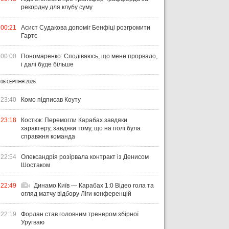
рекордну для клубу суму
00:21
Асист Судакова допоміг Бенфіці розгромити
Гартс
00:00
Пономаренко: Сподіваюсь, що мене прорвало,
і далі буде більше
06 СЕРПНЯ 2026
23:40
Комо підписав Коуту
23:18
Костюк: Перемогли Карабах завдяки
характеру, завдяки тому, що на полі була
справжня команда
22:54
Олександрія розірвала контракт із Денисом
Шостаком
22:49
Динамо Київ — Карабах 1:0 Відео гола та
огляд матчу відбору Ліги конференцій
22:19
Форлан став головним тренером збірної
Уругваю