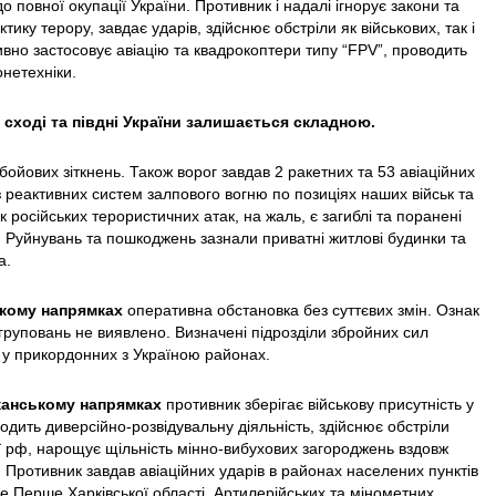
о повної окупації України. Противник і надалі ігнорує закони та
ктику терору, завдає ударів, здійснює обстріли як військових, так і
тивно застосовує авіацію та квадрокоптери типу “FPV”, проводить
онетехніки.
сході та півдні України залишається складною.
ойових зіткнень. Також ворог завдав 2 ракетних та 53 авіаційних
з реактивних систем залпового вогню по позиціях наших військ та
 російських терористичних атак, на жаль, є загиблі та поранені
 Руйнувань та пошкоджень зазнали приватні житлові будинки та
а.
кому напрямках
оперативна обстановка без суттєвих змін. Ознак
руповань не виявлено. Визначені підрозділи збройних сил
 у прикордонних з Україною районах.
жанському напрямках
противник зберігає військову присутність у
дить диверсійно-розвідувальну діяльність, здійснює обстріли
ії рф, нарощує щільність мінно-вибухових загороджень вздовж
 Противник завдав авіаційних ударів в районах населених пунктів
 Перше Харківської області. Артилерійських та мінометних