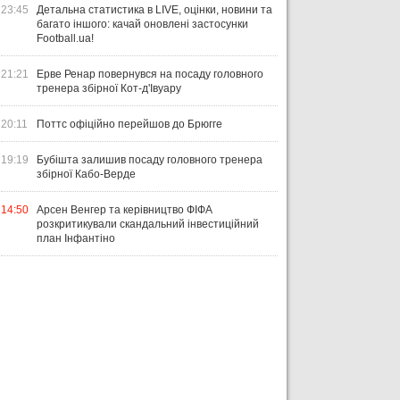
23:45
Детальна статистика в LIVE, оцінки, новини та
багато іншого: качай оновлені застосунки
Football.ua!
21:21
Ерве Ренар повернувся на посаду головного
тренера збірної Кот-д'Івуару
20:11
Поттс офіційно перейшов до Брюгге
19:19
Бубішта залишив посаду головного тренера
збірної Кабо-Верде
14:50
Арсен Венгер та керівництво ФІФА
розкритикували скандальний інвестиційний
план Інфантіно