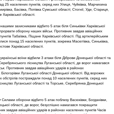
над 25 населених пунктів, серед них Улиця, Чуйківка, Марчихина
ирівка, Басівка, Попівка Сумської області; Стогнії, Уди, Стариця,
 Харківської області.
нашими захисниками відбито 5 атак біля Синьківки Харківської
 прорвати оборону наших військ. Противник завдав авіаційних
унктів Табаївка, Піщане Харківської області. Під артилерійським
ися понад 15 населених пунктів, зокрема Масютівка, Синьківка,
естове Харківської області.
українські воїни відбили 3 атаки біля Діброви Донецької області та
Серебрянського лісництва Луганської області, де ворог намагався
ьк. Противник завдав авіаційних ударів в районах
Білогорівки Луганської області Донецької області. Від ворожих
х обстрілів постраждали понад 10 населених пунктів, серед них
ісництво Луганської області та Торське, Серебрянка Донецької
у
Силами оборони відбито 5 атак поблизу Васюківки, Богданівки,
нецької області, де ворог, безуспішно намагався покращити
ик завдав авіаційних ударів в районах населених пунктів Часів