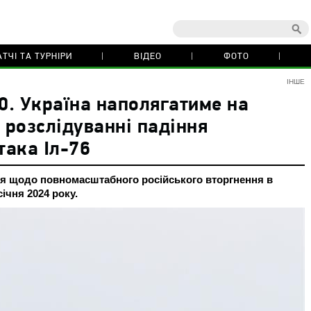
ТЧІ ТА ТУРНІРИ
ВІДЕО
ФОТО
ІНШЕ
00. Україна наполягатиме на
розслідуванні падіння
така Іл-76
ія щодо повномасштабного російського вторгнення в
січня 2024 року.