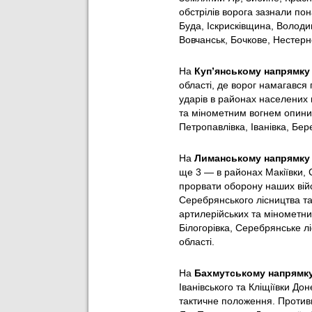
обстрілів ворога зазнали по
Буда, Іскрисківщина, Володим
Вовчанськ, Бочкове, Нестерне
На
Куп’янському напрямку
області, де ворог намагався
ударів в районах населених п
та мінометним вогнем опинил
Петропавлівка, Іванівка, Бер
На
Лиманському напрямку
ще 3 — в районах Макіївки, 
прорвати оборону наших війс
Серебрянського лісництва та 
артилерійських та мінометни
Білогорівка, Серебрянське л
області.
На
Бахмутському напрямк
Іванівського та Кліщіївки До
тактичне положення. Противн