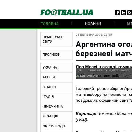
ГОЛОВНА
НОВИНИ
МА
03 БЕРЕЗНЯ 2025, 16:55
ЧЕМПІОНАТ
СВІТУ
Аргентина ого
березневі матч
ПРОГНОЗИ
Лео Мессі в складі коман
УКРАЇНА
03
ЗБІРНА АРГЕНТИНИ, GETTY IMAGES
БЕРЕЗНЯ 2025, 16:55
АНГЛІЯ
ІСПАНІЯ
Головний тренер збірної Арг
матчі відбору на чемпіонат 
ІТАЛІЯ
повідомляє офіційний сайт "
НІМЕЧЧИНА
Воротарі:
Еміліано Мартіне
ФРАНЦІЯ
(ПСВ).
НІДЕРЛАНДИ