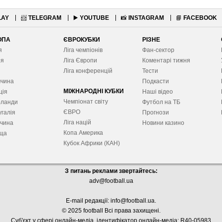
LAY
📨
TELEGRAM
▶️
YOUTUBE
📸
INSTAGRAM
📘
FACEBOOK
ОПА
ЄВРОКУБКИ
РІЗНЕ
я
Ліга чемпіонів
Фан-сектор
ія
Ліга Європ
и
Коментарі тижня
я
Ліга конференцій
Тести
ччина
Подкасти
МІЖНАРОДНІ КУБКИ
ція
Наші відео
Чемпіонат світу
рланди
Футбол на ТБ
ЄВРО
галія
Прогнози
Ліга націй
ччина
Новини казино
Копа Америка
ща
Кубок Африки (КАН)
З питань реклами звертайтесь:
adv@football.ua
E-mail редакції:
info@football.ua
.
© 2025 football Всі права захищені.
Суб'єкт у сфері онлайн-медіа, і
дентифікатор онлайн-медіа: R40-05983