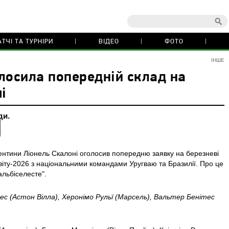
ТЧІ ТА ТУРНІРИ
ВІДЕО
ФОТО
ІНШЕ
лосила попередній склад на
і
ди.
ентини Ліонель Скалоні оголосив попередню заявку на березневі
світу-2026 з національними командами Уругваю та Бразилії. Про це
альбіселесте".
с (Астон Вілла), Херонімо Рульї (Марсель), Вальтер Бенітес