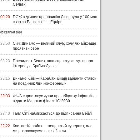
Сельти
00:20
ПСЖ відхилив пропозицію Ліверпуля у 100 млн
євро за Баркола — L'Equipe
05 СЕРПНЯ 2026
23:53
Сич: Динамо — великий клуб, хочу якнайкраще
проявити себе
23:23
Президент Бешикташа спростував чутки про
інтерес до Браїма Діаса
23:15
Динамо Київ — Карабах: цікаві варіанти ставок
на поєдинок Ліги конференцій
23:03
ФІФА спростовує чутки про обіцянку Інфантіно
віддати Марокко фінал ЧС-2030
22:40
Галл Сіті наближається до підписання Бейлі
22:22
Костюк: Карабах — непростий суперник, але
ми розраховуємо на свої сили