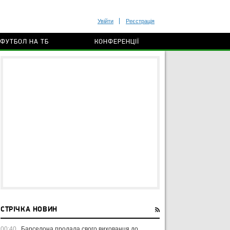
Увійти
Реєстрація
ФУТБОЛ НА ТБ
КОНФЕРЕНЦІЇ
СТРІЧКА НОВИН
00:40
Барселона продала свого вихованця до