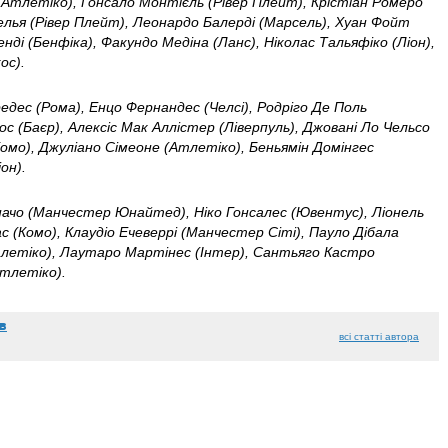
Атлетіко), Гонсало Монтієль (Рівер Плейт), Крістіан Ромеро
лья (Рівер Плейт), Леонардо Балерді (Марсель), Хуан Фойт
нді (Бенфіка), Факундо Медіна (Ланс), Ніколас Тальяфіко (Ліон),
ос).
дес (Рома), Енцо Фернандес (Челсі), Родріго Де Поль
ос (Баєр), Алексіс Мак Аллістер (Ліверпуль), Джовані Ло Чельсо
Комо), Джуліано Сімеоне (Атлетіко), Беньямін Домінгес
он).
ачо (Манчестер Юнайтед), Ніко Гонсалес (Ювентус), Ліонель
ас (Комо), Клаудіо Ечеверрі (Манчестер Сіті), Пауло Дібала
Атлетіко), Лаутаро Мартінес (Інтер), Сантьяго Кастро
Атлетіко).
в
всі статті автора