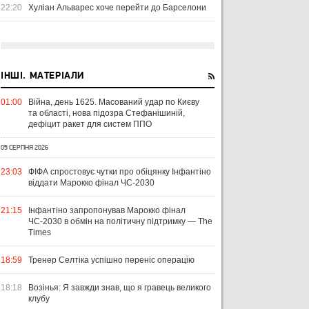
22:20
Хуліан Альварес хоче перейти до Барселони
ІНШІ. МАТЕРІАЛИ
01:00
Війна, день 1625. Масований удар по Києву
та області, нова підозра Стефанішиній,
дефіцит ракет для систем ППО
31 ЛИПНЯ 2026
УПЛ-2026/27. ПРЕДСТАВЛЕННЯ
05 СЕРПНЯ 2026
КОМАНД
23:03
ФІФА спростовує чутки про обіцянку Інфантіно
УКРАЇНА
ЛІГА ЄВРОПИ
ЧЕМПІОНАТ СВІТУ-2026:
ІН
віддати Марокко фінал ЧС-2030
ЧЕМПІОНАТ СВІТУ З ФУТБОЛУ
31 ЛИПНЯ 2026
28 Л
21:15
Інфантіно запропонував Марокко фінал
ВІСІМ МАТЧІВ — НУЛЬ
ПЕ
29 ЛИПНЯ 2026
ЧС-2030 в обмін на політичну підтримку — The
ПЕРЕМОГ: ЯК ДИНАМО, ЛНЗ ТА
НАСКІЛЬКИ СПРАВДИЛИСЯ
ПО
Times
ПОЛІССЯ ВИСТУПИЛИ НА
ПРОГНОЗИ РЕДАКЦІЇ
НА
СТАРТІ ЄВРОКУБКІВ
FOOTBALL.UA ПЕРЕД ЧС-2026?
НЕ
18:59
Тренер Селтіка успішно переніс операцію
18:18
Возінья: Я завжди знав, що я гравець великого
клубу