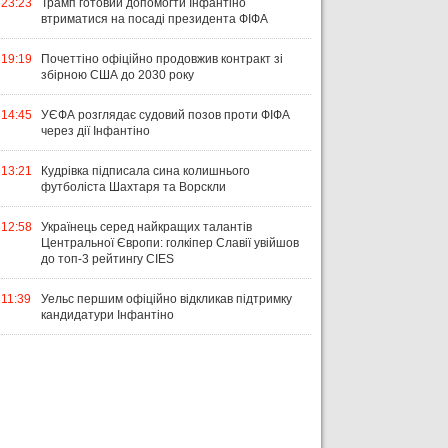
23:23
Трамп готовий допомогти Інфантіно
втриматися на посаді президента ФІФА
19:19
Почеттіно офіційно продовжив контракт зі
збірною США до 2030 року
14:45
УЄФА розглядає судовий позов проти ФІФА
через дії Інфантіно
13:21
Кудрівка підписала сина колишнього
футболіста Шахтаря та Ворскли
12:58
Українець серед найкращих талантів
Центральної Європи: голкіпер Славії увійшов
до топ-3 рейтингу CIES
11:39
Уельс першим офіційно відкликав підтримку
кандидатури Інфантіно