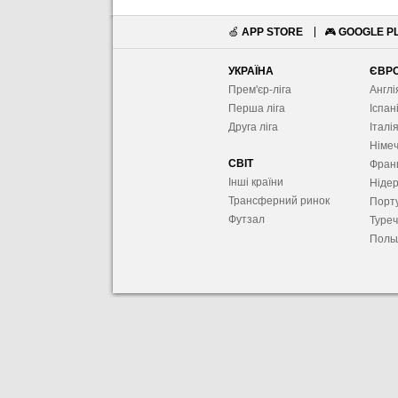
🍏
APP STORE
🎮
GOOGLE P
УКРАЇНА
ЄВР
Прем'єр-ліга
Англі
Перша ліга
Іспан
Друга ліга
Італі
Німе
СВІТ
Фран
Інші країни
Ніде
Трансферний ринок
Порту
Футзал
Туре
Поль