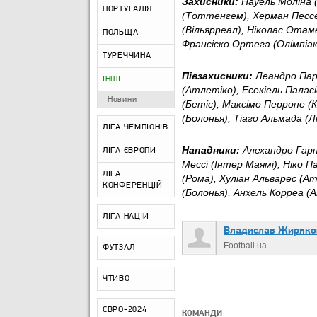
Захисники:
Науель Моліна (
ПОРТУГАЛІЯ
(Тоттенгем), Херман Пессе
(Вільярреал), Ніколас Отаме
ПОЛЬЩА
Франсіско Ортега (Олімпіак
ТУРЕЧЧИНА
Півзахисники:
Леандро Паре
ІНШІ
(Атлетіко), Есекіель Паласі
Новини
(Бетіс), Максімо Перроне (
(Болонья), Тіаго Альмада (Лі
ЛІГА ЧЕМПІОНІВ
Нападники:
Алехандро Гарн
ЛІГА ЄВРОПИ
Мессі (Інтер Маямі), Ніко П
ЛІГА
(Рома), Хуліан Альварес (
КОНФЕРЕНЦІЙ
(Болонья), Анхель Корреа (
ЛІГА НАЦІЙ
Владислав Жиряко
Football.ua
ФУТЗАЛ
ЧТИВО
ЄВРО-2024
КОМАНДИ