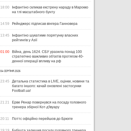
18:00
Інфантіно скликав екстрену нараду в Марокко
на тлі масштабного бунту
14:59
Рейнджерс підписав вінгера Ганновера
13:45
Інфантіно шукатиме порятунку власних
рейтингів у Азії
01:00
Війна, день 1624. СБУ уразила понад 100
стратегічно важливих об'єктів протягом 40-
денної операції впливу на рф
04 СЕРПНЯ 2026
23:45
Детальна статистика в LIVE, оцінки, новини та
багато іншого: качай оновлені застосунки
Football.ua!
21:21
Ерве Ренар повернувся на посаду головного
тренера збірної Кот-д'Івуару
20:11
Поттс офіційно перейшов до Брюгге
19:19
Бубішта залишив посаду головного тренера