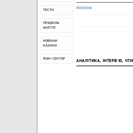
Аргентина
ТЕСТИ
ПРАВИЛА
ЖИТТЯ
НОВИНИ
КАЗИНО
ФАН-СЕКТОР
АНАЛІТИКА, ІНТЕРВ'Ю, ЧТ
АНДРІЙ ШАХОВ
05 СЕРПНЯ 2026
НЕПРОСТИЙ БАР'ЄР З
АЗЕРБАЙДЖАНУ:
АНАЛІЗУЄМО КАРАБАХ ПЕРЕ
ДУЕЛЛЮ З КИЇВСЬКИМ
ДИНАМО