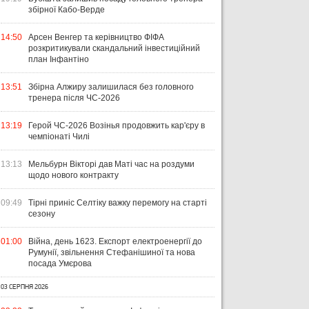
збірної Кабо-Верде
14:50
Арсен Венгер та керівництво ФІФА
розкритикували скандальний інвестиційний
план Інфантіно
13:51
Збірна Алжиру залишилася без головного
тренера після ЧС-2026
13:19
Герой ЧС-2026 Возінья продовжить кар'єру в
чемпіонаті Чилі
13:13
Мельбурн Вікторі дав Маті час на роздуми
щодо нового контракту
09:49
Тірні приніс Селтіку важку перемогу на старті
сезону
01:00
Війна, день 1623. Експорт електроенергії до
Румунії, звільнення Стефанішиної та нова
посада Умєрова
03 СЕРПНЯ 2026