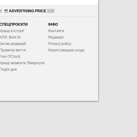
🦉
ADVERTISING PRICE
🇺🇦
СПЕЦПРОЄКТИ
ІНФО
Кращі в історії
Контакти
УПЛ. Best XІ
Редакція
Битва редакцій
Privacy policy
Правила життя
Користувацька угода
Five O'Clock
Кращі моменти Ліверпуля
Подія дня