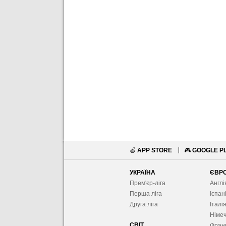
🍏
APP STORE
🎮
GOOGLE P
УКРАЇНА
ЄВР
Прем'єр-ліга
Англі
Перша ліга
Іспан
Друга ліга
Італі
Німе
СВІТ
Фран