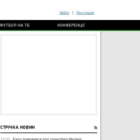
Увійти
Реєстрація
ФУТБОЛ НА ТБ
КОНФЕРЕНЦІЇ
СТРІЧКА НОВИН
19:00
Баєр домовився про трансфер Медіни