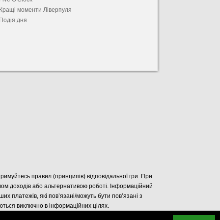
Кращі моменти Ліверпуля
Подія дня
отримуйтесь правил (принципів) відповідальної гри. При
елом доходів або альтернативою роботі. Інформаційний
нших платежів, які пов’язані/можуть бути пов’язані з
уються виключно в інформаційних цілях.