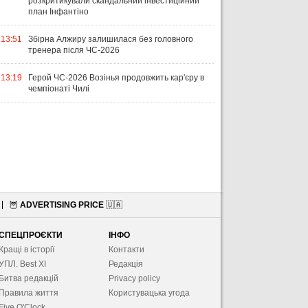
розкритикували скандальний інвестиційний
план Інфантіно
13:51
Збірна Алжиру залишилася без головного
тренера після ЧС-2026
13:19
Герой ЧС-2026 Возінья продовжить кар'єру в
чемпіонаті Чилі
🦉
ADVERTISING PRICE
🇺🇦
СПЕЦПРОЄКТИ
ІНФО
Кращі в історії
Контакти
УПЛ. Best XІ
Редакція
Битва редакцій
Privacy policy
Правила життя
Користувацька угода
Five O'Clock