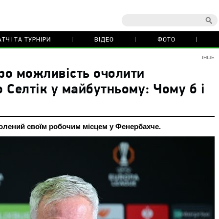
ТЧІ ТА ТУРНІРИ
ВІДЕО
ФОТО
ІНШЕ
ро можливість очолити
 Селтік у майбутньому: Чому б і
волений своїм робочим місцем у Фенербахче.