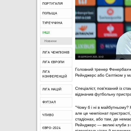
ПОРТУГАЛІЯ
ПОЛЬЩА
ТУРЕЧЧИНА
ІНШІ
Новини
ЛІГА ЧЕМПІОНІВ
05 БЕРЕЗНЯ 2025, 16:42
ЛІГА ЄВРОПИ
Головний тренер Фенербахч
ЛІГА
Рейнджерс або Селтіком у м
КОНФЕРЕНЦІЙ
Спеціаліст, пов'язаний із ст
ЛІГА НАЦІЙ
відзначив футбольну пристра
ФУТЗАЛ
"Чому б і ні в майбутньому?
але це чемпіонат пристрасті
ЧТИВО
стадіонах, або там, де немає
Рейнджерс — великі клуби з 
ЄВРО-2024
відповідальністю й великими 