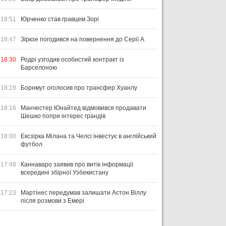
18:51
Юрченко став гравцем Зорі
18:47
Зіркзе погодився на повернення до Серії А
18:30
Родрі узгодив особистий контракт із
Барселоною
18:19
Борнмут оголосив про трансфер Хуанлу
18:16
Манчестер Юнайтед відмовився продавати
Шешко попри інтерес грандів
18:00
Ексзірка Мілана та Челсі інвестує в англійський
футбол
17:48
Каннаваро заявив про витік інформації
всередині збірної Узбекистану
17:23
Мартінес передумав залишати Астон Віллу
після розмови з Емері