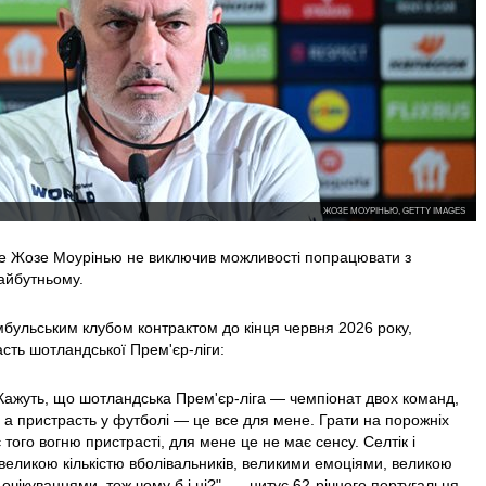
ЖОЗЕ МОУРІНЬЮ, GETTY IMAGES
е Жозе Моурінью не виключив можливості попрацювати з
айбутньому.
амбульським клубом контрактом до кінця червня 2026 року,
сть шотландської Прем'єр-ліги:
 Кажуть, що шотландська Прем'єр-ліга — чемпіонат двох команд,
, а пристрасть у футболі — це все для мене. Грати на порожніх
 того вогню пристрасті, для мене це не має сенсу. Селтік і
великою кількістю вболівальників, великими емоціями, великою
очікуваннями, тож чому б і ні?", — цитує 62-річного португальця