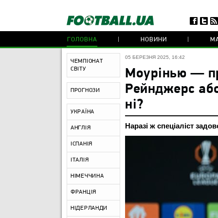
ГОЛОВНА
НОВИНИ
МА
05 БЕРЕЗНЯ 2025, 16:42
ЧЕМПІОНАТ
СВІТУ
Моурінью — п
Рейнджерс або
ПРОГНОЗИ
ні?
УКРАЇНА
Наразі ж спеціаліст задо
АНГЛІЯ
ІСПАНІЯ
ІТАЛІЯ
НІМЕЧЧИНА
ФРАНЦІЯ
НІДЕРЛАНДИ