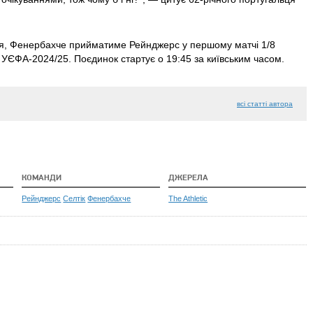
ня, Фенербахче прийматиме Рейнджерс у першому матчі 1/8
УЄФА-2024/25. Поєдинок стартує о 19:45 за київським часом.
всі статті автора
КОМАНДИ
ДЖЕРЕЛА
Рейнджерс
Селтік
Фенербахче
The Athletic