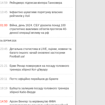
14:59
Рейнджерс підписав вінгера Ганновера
13:45
Інфантіно шукатиме порятунку власних
рейтингів у Азії
01:00
Війна, день 1624. СБУ уразила понад 100
стратегічно важливих об'єктів протягом 40-
денної операції впливу на рф
04 СЕРПНЯ 2026
23:45
Детальна статистика в LIVE, оцінки, новини та
багато іншого: качай оновлені застосунки
Football.ua!
21:21
Ерве Ренар повернувся на посаду головного
тренера збірної Кот-д'Івуару
20:11
Поттс офіційно перейшов до Брюгге
19:19
Бубішта залишив посаду головного тренера
збірної Кабо-Верде
14:50
Арсен Венгер та керівництво ФІФА