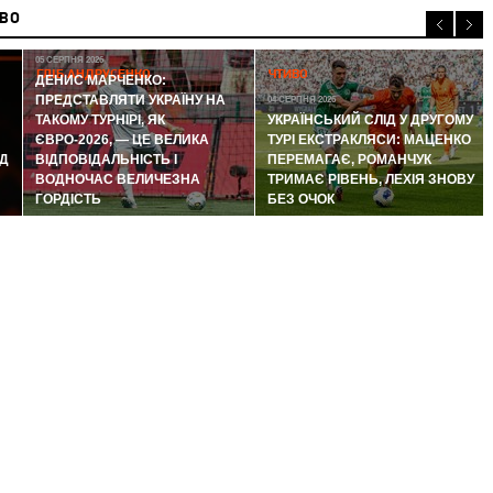
ИВО
05 СЕРПНЯ 2026
ГЛІБ АНДРУСЕНКО
ЧТИВО
ДЕНИС МАРЧЕНКО:
ПРЕДСТАВЛЯТИ УКРАЇНУ НА
04 СЕРПНЯ 2026
ТАКОМУ ТУРНІРІ, ЯК
УКРАЇНСЬКИЙ СЛІД У ДРУГОМУ
ЄВРО-2026, — ЦЕ ВЕЛИКА
ТУРІ ЕКСТРАКЛЯСИ: МАЦЕНКО
Д
ВІДПОВІДАЛЬНІСТЬ І
ПЕРЕМАГАЄ, РОМАНЧУК
ВОДНОЧАС ВЕЛИЧЕЗНА
ТРИМАЄ РІВЕНЬ, ЛЕХІЯ ЗНОВУ
ГОРДІСТЬ
БЕЗ ОЧОК