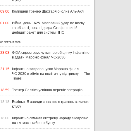
09:00
Колишній тренер Шахтаря очолив Аль-Ахлі
УКРАЇНА
ЛІГА ЄВРОПИ
ЧЕМ
01:00
Війна, день 1625. Масований удар по Києву
ЧЕ
та області, нова підозра Стефанішиній,
31 ЛИПНЯ 2026
дефіцит ракет для систем ППО
ВІСІМ МАТЧІВ — НУЛЬ
29 Л
ПЕРЕМОГ: ЯК ДИНАМО, ЛНЗ ТА
НА
31 ЛИПНЯ 2026
05 СЕРПНЯ 2026
УПЛ-2026/27. ПРЕДСТАВЛЕННЯ
ПОЛІССЯ ВИСТУПИЛИ НА
ПР
23:03
ФІФА спростовує чутки про обіцянку Інфантіно
КОМАНД
СТАРТІ ЄВРОКУБКІВ
FO
віддати Марокко фінал ЧС-2030
21:15
Інфантіно запропонував Марокко фінал
ЧС-2030 в обмін на політичну підтримку — The
Times
18:59
Тренер Селтіка успішно переніс операцію
18:18
Возінья: Я завжди знав, що я гравець великого
клубу
18:00
Інфантіно скликав екстрену нараду в Марокко
на тлі масштабного бунту