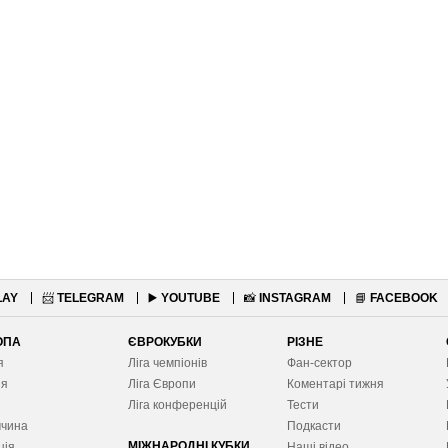
LAY
📨
TELEGRAM
▶️
YOUTUBE
📸
INSTAGRAM
📘
FACEBOOK
ОПА
ЄВРОКУБКИ
РІЗНЕ
я
Ліга чемпіонів
Фан-сектор
ія
Ліга Європ
и
Коментарі тижня
я
Ліга конференцій
Тести
ччина
Подкасти
МІЖНАРОДНІ КУБКИ
ція
Наші відео