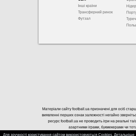
Інші країни
Ніде
Трансферний ринок
Порту
Футзал
Туре
Поль
Матеріали сайту football.ua призначені для осіб старш
виявленні перших ознак залежності негайно звернітьс
ресурс football.ua не проводить ігри на реальні та/
азартними іграми, букмекерами чи тота
Для зручності користування сайтом використовуються Cookies. Детальніше