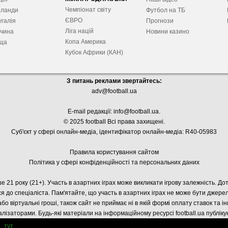
Чемпіонат світу
рланди
Футбол на ТБ
ЄВРО
галія
Прогнози
Ліга націй
ччина
Новини казино
Копа Америка
ща
Кубок Африки (КАН)
З питань реклами звертайтесь:
adv@football.ua
E-mail редакції:
info@football.ua
.
© 2025 football Всі права захищені.
Суб'єкт у сфері онлайн-медіа, і
дентифікатор онлайн-медіа: R40-05983
Правила користування сайтом
Політика у сфері конфіденційності та персональних даних
е 21 року (21+). Участь в азартних іграх може викликати ігрову залежність. Д
я до спеціаліста. Пам'ятайте, що участь в азартних іграх не може бути джер
або віртуальні гроші, також сайт не приймає ні в якій формі оплату ставок та і
лізаторами. Будь-які матеріали на інформаційному ресурсі football.ua публік
тут