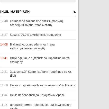
ІНШІ. МАТЕРІАЛИ
17:48
Каннаваро заявив про витік інформації
всередині збірної Узбекистану
15:57
Какута: 99,9% футболістів нещасливі
14:08
В Уганді жорстко вбили капітана
найтитулованішого клубу
13:41
ФІФА офіційно підтримала Інфантіно на тлі
скандалу
12:31
Захисник ДР Конго та Лілля перейшов до Ад-
Дірії
12:10
Ексворотар збірної Італії очолив клуб із Мальти
11:34
Фекір перебрався до Саудівської Аравії
11:15
Дешам отримав пропозицію від саудівського
клубу