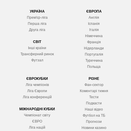
УКРАЇНА
ЄВРОПА
Прем'єр-ліга
Англія
Перша ліга
Іспанія
Друга ліга
Італія
Німеччина
СВІТ
Франція
Інші країни
Нідерланди
Трансферний ринок
Португалія
Футзал
Туреччина
Польща
ЄВРОКУБКИ
РІЗНЕ
Ліга чемпіонів
Фан-сектор
Ліга Європ
и
Коментарі тижня
Ліга конференцій
Тести
Подкасти
МІЖНАРОДНІ КУБКИ
Наші відео
Чемпіонат світу
Футбол на ТБ
ЄВРО
Прогнози
Ліга націй
Новини казино