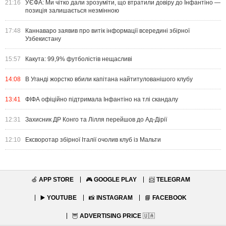
21:16
УЄФА: Ми чітко дали зрозуміти, що втратили довіру до Інфантіно —
позиція залишається незмінною
17:48
Каннаваро заявив про витік інформації всередині збірної
Узбекистану
15:57
Какута: 99,9% футболістів нещасливі
14:08
В Уганді жорстко вбили капітана найтитулованішого клубу
13:41
ФІФА офіційно підтримала Інфантіно на тлі скандалу
12:31
Захисник ДР Конго та Лілля перейшов до Ад-Дірії
12:10
Ексворотар збірної Італії очолив клуб із Мальти
🍏
APP STORE
🎮
GOOGLE PLAY
📨
TELEGRAM
▶️
YOUTUBE
📸
INSTAGRAM
📘
FACEBOOK
🦉
ADVERTISING PRICE
🇺🇦