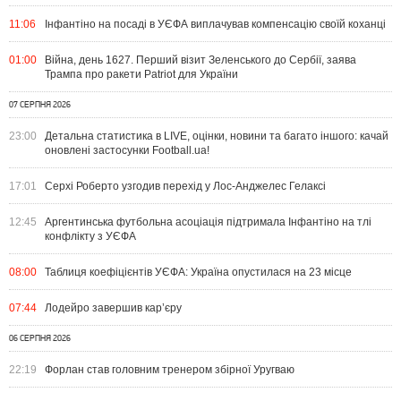
11:06
Інфантіно на посаді в УЄФА виплачував компенсацію своїй коханці
01:00
Війна, день 1627. Перший візит Зеленського до Сербії, заява
Трампа про ракети Patriot для України
07 СЕРПНЯ 2026
23:00
Детальна статистика в LIVE, оцінки, новини та багато іншого: качай
оновлені застосунки Football.ua!
17:01
Серхі Роберто узгодив перехід у Лос-Анджелес Гелаксі
12:45
Аргентинська футбольна асоціація підтримала Інфантіно на тлі
конфлікту з УЄФА
08:00
Таблиця коефіцієнтів УЄФА: Україна опустилася на 23 місце
07:44
Лодейро завершив кар’єру
06 СЕРПНЯ 2026
22:19
Форлан став головним тренером збірної Уругваю