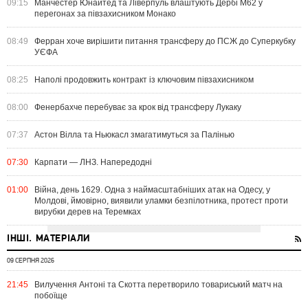
09:15
Манчестер Юнайтед та Ліверпуль влаштують Дербі M62 у
перегонах за півзахисником Монако
08:49
Ферран хоче вирішити питання трансферу до ПСЖ до Суперкубку
УЄФА
08:25
Наполі продовжить контракт із ключовим півзахисником
08:00
Фенербахче перебуває за крок від трансферу Лукаку
07:37
Астон Вілла та Ньюкасл змагатимуться за Палінью
07:30
Карпати — ЛНЗ. Напередодні
01:00
Війна, день 1629. Одна з наймасштабніших атак на Одесу, у
Молдові, ймовірно, виявили уламки безпілотника, протест проти
вирубки дерев на Теремках
ІНШІ. МАТЕРІАЛИ
09 СЕРПНЯ 2026
21:45
Вилучення Антоні та Скотта перетворило товариський матч на
побоїще