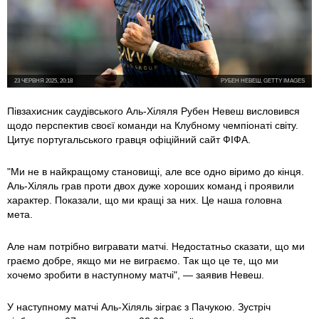
23 ЧЕРВНЯ 2025, 20:18
РУБЕН НЕВЕШ, GETTY IMAGES
Півзахисник саудівського Аль-Хіляля Рубен Невеш висловився
щодо перспектив своєї команди на Клубному чемпіонаті світу.
Цитує португальського гравця офіційний сайт ФІФА.
"Ми не в найкращому становищі, але все одно віримо до кінця.
Аль-Хіляль грав проти двох дуже хороших команд і проявили
характер. Показали, що ми кращі за них. Це наша головна
мета.
Але нам потрібно вигравати матчі. Недостатньо сказати, що ми
граємо добре, якщо ми не виграємо. Так що це те, що ми
хочемо зробити в наступному матчі", — заявив Невеш.
У наступному матчі Аль-Хіляль зіграє з Пачукою. Зустріч