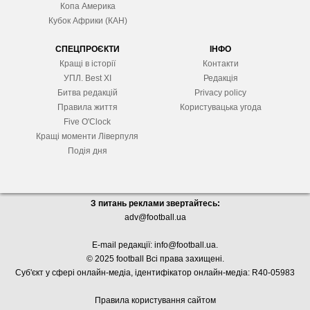
Копа Америка
Кубок Африки (КАН)
СПЕЦПРОЄКТИ
ІНФО
Кращі в історії
Контакти
УПЛ. Best XІ
Редакція
Битва редакцій
Privacy policy
Правила життя
Користувацька угода
Five O'Clock
Кращі моменти Ліверпуля
Подія дня
З питань реклами звертайтесь:
adv@football.ua
E-mail редакції:
info@football.ua
.
© 2025 football Всі права захищені.
Суб'єкт у сфері онлайн-медіа, і
дентифікатор онлайн-медіа: R40-05983
Правила користування сайтом