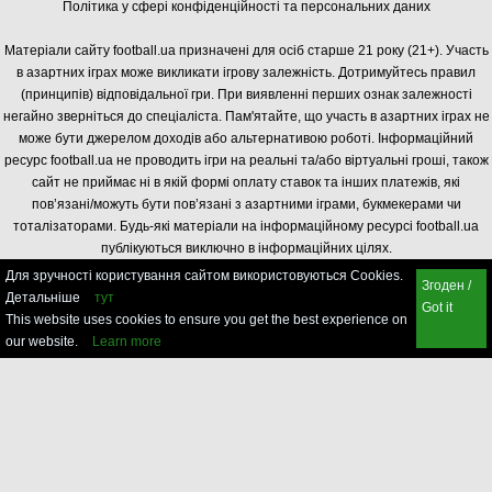
Політика у сфері конфіденційності та персональних даних
Матеріали сайту football.ua призначені для осіб старше 21 року (21+). Участь
в азартних іграх може викликати ігрову залежність. Дотримуйтесь правил
(принципів) відповідальної гри. При виявленні перших ознак залежності
негайно зверніться до спеціаліста. Пам'ятайте, що участь в азартних іграх не
може бути джерелом доходів або альтернативою роботі. Інформаційний
ресурс football.ua не проводить ігри на реальні та/або віртуальні гроші, також
сайт не приймає ні в якій формі оплату ставок та інших платежів, які
пов’язані/можуть бути пов’язані з азартними іграми, букмекерами чи
тоталізаторами. Будь-які матеріали на інформаційному ресурсі football.ua
публікуються виключно в інформаційних цілях.
Для зручності користування сайтом використовуються Cookies.
Згоден /
Детальніше
тут
Got it
This website uses cookies to ensure you get the best experience on
our website.
Learn more