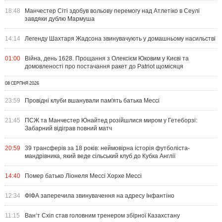
18:48
Манчестер Сіті здобув вольову перемогу над Атлетіко в Сеулі
завдяки дублю Мармуша
14:14
Легенду Шахтаря Жадсона звинувачують у домашньому насильстві
01:00
Війна, день 1628. Прощання з Олексієм Юковим у Києві та
домовленості про постачання ракет до Patriot щомісяця
08 СЕРПНЯ 2026
23:59
Провідні клуби вшанували пам'ять батька Мессі
21:45
ПСЖ та Манчестер Юнайтед розійшлися миром у Гетеборзі:
Забарний відіграв повний матч
20:59
39 трансферів за 18 років: неймовірна історія футболіста-
мандрівника, який веде сільський клуб до Кубка Англії
14:40
Помер батько Ліонеля Мессі Хорхе Мессі
12:34
ФІФА заперечила звинувачення на адресу Інфантіно
11:15
Ван‘т Схіп став головним тренером збірної Казахстану