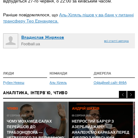
відбудеться 27-го червня, о 22:00 за київським часом.
Раніше повідомлялося, що
Аль-Хіляль пішов у ва-банк у питанні
трансферу Тео Ернандеса.
Владислав Жиряков
всі статті автора
Football.ua
ЛЮДИ
КОМАНДИ
ДЖЕРЕЛА
Рубен Невеш
Аль-Хіляль
Офіційний сайт ФІФА
АНАЛІТИКА, ІНТЕРВ'Ю, ЧТИВО
0
ЧТИВО
АНДРІЙ ШАХОВ
07 СЕРПНЯ 2026
05 СЕРПНЯ 2026
ЧОМУ МОХАМЕД САЛАХ
НЕПРОСТИЙ БАР'ЄР З
ПЕРЕЙШОВ ДО
АЗЕРБАЙДЖАНУ:
ТРАБЗОНСПОРА —
АНАЛІЗУЄМО КАРАБАХ ПЕРЕД