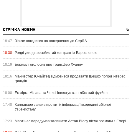
СТРІЧКА НОВИН
18:47
Зіркзе погодився на повернення до Серії А
18:30
Родрі узгодив особистий контракт із Барселоною
18:19
Борнмут оголосив про трансфер Хуанлу
18:16
Манчестер Юнайтед відмовився продавати Шешко попри інтерес
грандів
18:00
Ексзірка Мілана та Челсі інвестує в англійський футбол
17:48
Каннаваро заявив про витік інформації всередині збірної
Узбекистану
17:23
Мартінес передумав залишати Астон Віллу після розмови з Емері