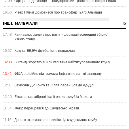
17:09
Офіційно: Діоманде — найдорожчий трансфер в історії Реала
16:56
Рівер Плейт домовився про трансфер Тьяго Альмади
ІНШІ. МАТЕРІАЛИ
17:48
Каннаваро заявив про витік інформації всередині збірної
Узбекистану
15:57
Какута: 99,9% футболістів нещасливі
14:08
В Уганді жорстко вбили капітана найтитулованішого клубу
13:41
ФІФА офіційно підтримала Інфантіно на тлі скандалу
12:31
Захисник ДР Конго та Лілля перейшов до Ад-Дірії
12:10
Ексворотар збірної Італії очолив клуб із Мальти
11:34
Фекір перебрався до Саудівської Аравії
11:15
Дешам отримав пропозицію від саудівського клубу