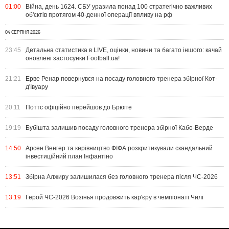
01:00
Війна, день 1624. СБУ уразила понад 100 стратегічно важливих
об'єктів протягом 40-денної операції впливу на рф
04 СЕРПНЯ 2026
23:45
Детальна статистика в LIVE, оцінки, новини та багато іншого: качай
оновлені застосунки Football.ua!
21:21
Ерве Ренар повернувся на посаду головного тренера збірної Кот-
д'Івуару
20:11
Поттс офіційно перейшов до Брюгге
19:19
Бубішта залишив посаду головного тренера збірної Кабо-Верде
14:50
Арсен Венгер та керівництво ФІФА розкритикували скандальний
інвестиційний план Інфантіно
13:51
Збірна Алжиру залишилася без головного тренера після ЧС-2026
13:19
Герой ЧС-2026 Возінья продовжить кар'єру в чемпіонаті Чилі