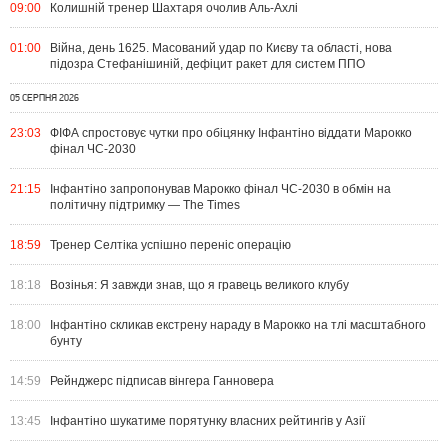
09:00
Колишній тренер Шахтаря очолив Аль-Ахлі
01:00
Війна, день 1625. Масований удар по Києву та області, нова
підозра Стефанішиній, дефіцит ракет для систем ППО
05 СЕРПНЯ 2026
23:03
ФІФА спростовує чутки про обіцянку Інфантіно віддати Марокко
фінал ЧС-2030
21:15
Інфантіно запропонував Марокко фінал ЧС-2030 в обмін на
політичну підтримку — The Times
18:59
Тренер Селтіка успішно переніс операцію
18:18
Возінья: Я завжди знав, що я гравець великого клубу
18:00
Інфантіно скликав екстрену нараду в Марокко на тлі масштабного
бунту
14:59
Рейнджерс підписав вінгера Ганновера
13:45
Інфантіно шукатиме порятунку власних рейтингів у Азії