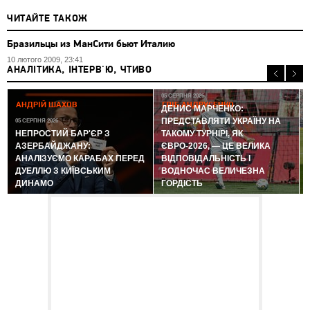
ЧИТАЙТЕ ТАКОЖ
Бразильцы из МанСити бьют Италию
10 лютого 2009, 23:41
АНАЛІТИКА, ІНТЕРВ'Ю, ЧТИВО
05 СЕРПНЯ 2026
АНДРІЙ ШАХОВ
ГЛІБ АНДРУСЕНКО
ДЕНИС МАРЧЕНКО:
ПРЕДСТАВЛЯТИ УКРАЇНУ НА
05 СЕРПНЯ 2026
0
НЕПРОСТИЙ БАР'ЄР З
ТАКОМУ ТУРНІРІ, ЯК
АЗЕРБАЙДЖАНУ:
ЄВРО-2026, — ЦЕ ВЕЛИКА
АНАЛІЗУЄМО КАРАБАХ ПЕРЕД
ВІДПОВІДАЛЬНІСТЬ І
ДУЕЛЛЮ З КИЇВСЬКИМ
ВОДНОЧАС ВЕЛИЧЕЗНА
ДИНАМО
ГОРДІСТЬ