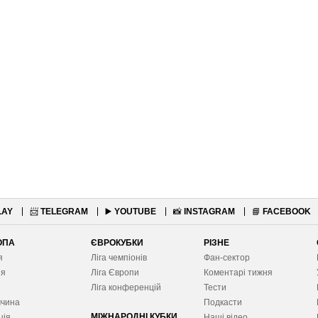
LAY
📨
TELEGRAM
▶️
YOUTUBE
📸
INSTAGRAM
📘
FACEBOOK
ОПА
ЄВРОКУБКИ
РІЗНЕ
я
Ліга чемпіонів
Фан-сектор
ія
Ліга Європ
и
Коментарі тижня
я
Ліга конференцій
Тести
ччина
Подкасти
МІЖНАРОДНІ КУБКИ
ція
Наші відео