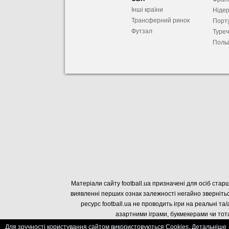
Інші країни
Ніде
Трансферний ринок
Порту
Футзал
Туре
Поль
Матеріали сайту football.ua призначені для осіб старш
виявленні перших ознак залежності негайно звернітьс
ресурс football.ua не проводить ігри на реальні та/
азартними іграми, букмекерами чи тота
Для зручності користування сайтом використовуються Cookies. Детальніше