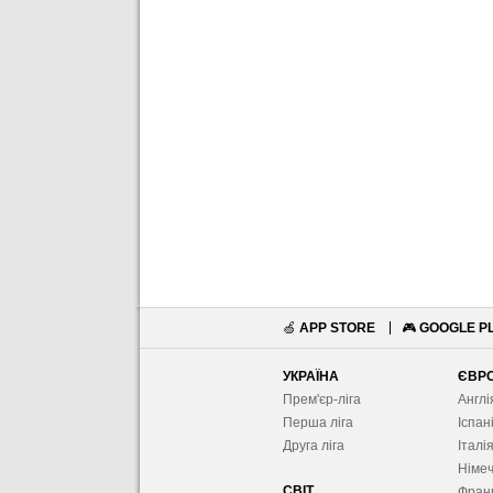
🍏
APP STORE
🎮
GOOGLE P
УКРАЇНА
ЄВР
Прем'єр-ліга
Англі
Перша ліга
Іспан
Друга ліга
Італі
Німе
СВІТ
Фран