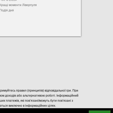
Кращі моменти Ліверпуля
Подія дня
отримуйтесь правил (принципів) відповідальної гри. При
елом доходів або альтернативою роботі. Інформаційний
нших платежів, які пов’язані/можуть бути пов’язані з
уються виключно в інформаційних цілях.