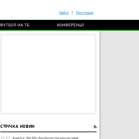
Увійти
Реєстрація
ФУТБОЛ НА ТБ
КОНФЕРЕНЦІЇ
СТРІЧКА НОВИН
15:57
Какута: 99,9% футболістів нещасливі