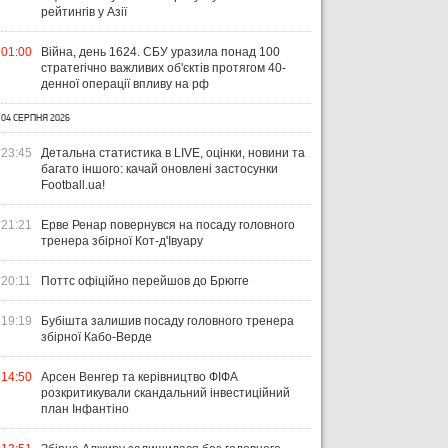
рейтингів у Азії
01:00
Війна, день 1624. СБУ уразила понад 100
стратегічно важливих об'єктів протягом 40-
денної операції впливу на рф
04 СЕРПНЯ 2026
23:45
Детальна статистика в LIVE, оцінки, новини та
багато іншого: качай оновлені застосунки
Football.ua!
21:21
Ерве Ренар повернувся на посаду головного
тренера збірної Кот-д'Івуару
20:11
Поттс офіційно перейшов до Брюгге
19:19
Бубішта залишив посаду головного тренера
збірної Кабо-Верде
14:50
Арсен Венгер та керівництво ФІФА
розкритикували скандальний інвестиційний
план Інфантіно