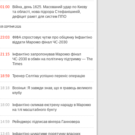
01:00
Війна, день 1625. Масований удар по Києву
та області, нова підозра Стефанішиній,
дефіцит ракет для систем ППО
05 СЕРПНЯ 2026
УКРАЇНА
ЛІГА ЄВРОПИ
ЧЕМ
23:03
ФІФА спростовує чутки про обіцянку Інфантіно
ЧЕ
віддати Марокко фінал ЧС-2030
31 ЛИПНЯ 2026
ВІСІМ МАТЧІВ — НУЛЬ
29 Л
21:15
Інфантіно запропонував Марокко фінал
ПЕРЕМОГ: ЯК ДИНАМО, ЛНЗ ТА
НА
ЧС-2030 в обмін на політичну підтримку — The
31 ЛИПНЯ 2026
Times
УПЛ-2026/27. ПРЕДСТАВЛЕННЯ
ПОЛІССЯ ВИСТУПИЛИ НА
ПР
КОМАНД
СТАРТІ ЄВРОКУБКІВ
FO
18:59
Тренер Селтіка успішно переніс операцію
18:18
Возінья: Я завжди знав, що я гравець великого
клубу
18:00
Інфантіно скликав екстрену нараду в Марокко
на тлі масштабного бунту
14:59
Рейнджерс підписав вінгера Ганновера
13:45
Інфантіно шукатиме порятунку власних