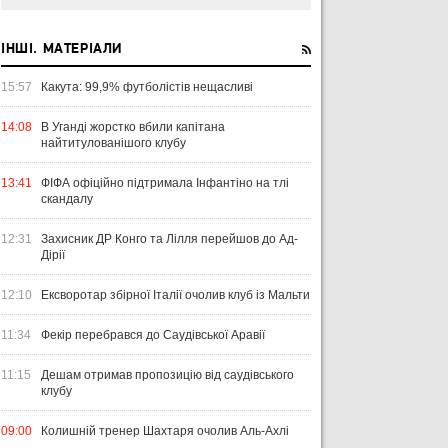
ІНШІ. МАТЕРІАЛИ
15:57
Какута: 99,9% футболістів нещасливі
14:08
В Уганді жорстко вбили капітана
найтитулованішого клубу
13:41
ФІФА офіційно підтримала Інфантіно на тлі
скандалу
12:31
Захисник ДР Конго та Лілля перейшов до Ад-
Дірії
12:10
Ексворотар збірної Італії очолив клуб із Мальти
11:34
Фекір перебрався до Саудівської Аравії
11:15
Дешам отримав пропозицію від саудівського
клубу
09:00
Колишній тренер Шахтаря очолив Аль-Ахлі