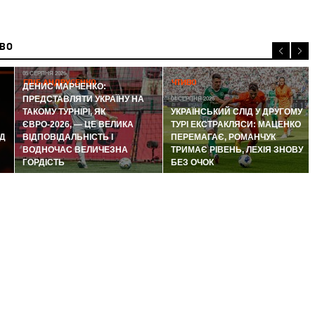
ИВО
05 СЕРПНЯ 2026
ГЛІБ АНДРУСЕНКО
ЧТИВО
ДЕНИС МАРЧЕНКО:
ПРЕДСТАВЛЯТИ УКРАЇНУ НА
04 СЕРПНЯ 2026
ТАКОМУ ТУРНІРІ, ЯК
УКРАЇНСЬКИЙ СЛІД У ДРУГОМУ
ЄВРО-2026, — ЦЕ ВЕЛИКА
ТУРІ ЕКСТРАКЛЯСИ: МАЦЕНКО
Д
ВІДПОВІДАЛЬНІСТЬ І
ПЕРЕМАГАЄ, РОМАНЧУК
ВОДНОЧАС ВЕЛИЧЕЗНА
ТРИМАЄ РІВЕНЬ, ЛЕХІЯ ЗНОВУ
ГОРДІСТЬ
БЕЗ ОЧОК