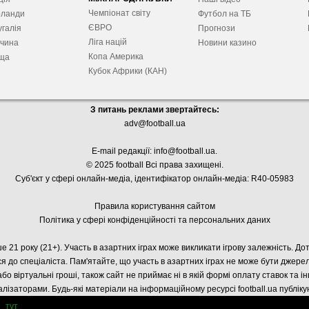
Чемпіонат світу
рланди
Футбол на ТБ
ЄВРО
галія
Прогнози
Ліга націй
ччина
Новини казино
Копа Америка
ща
Кубок Африки (КАН)
З питань реклами звертайтесь:
adv@football.ua
E-mail редакції:
info@football.ua
.
© 2025 football Всі права захищені.
Суб'єкт у сфері онлайн-медіа, і
дентифікатор онлайн-медіа: R40-05983
Правила користування сайтом
Політика у сфері конфіденційності та персональних даних
е 21 року (21+). Участь в азартних іграх може викликати ігрову залежність. Д
я до спеціаліста. Пам'ятайте, що участь в азартних іграх не може бути джер
або віртуальні гроші, також сайт не приймає ні в якій формі оплату ставок та і
лізаторами. Будь-які матеріали на інформаційному ресурсі football.ua публік
тут