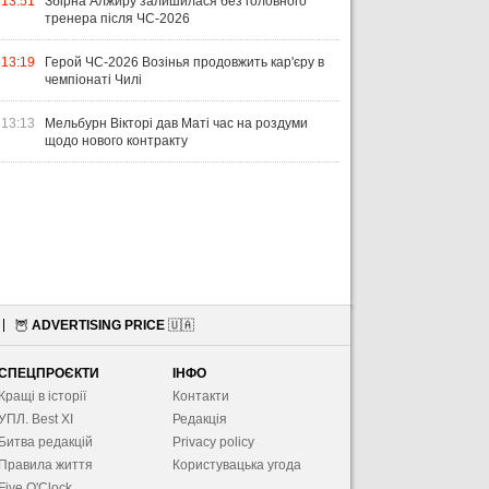
13:51
Збірна Алжиру залишилася без головного
тренера після ЧС-2026
13:19
Герой ЧС-2026 Возінья продовжить кар'єру в
чемпіонаті Чилі
13:13
Мельбурн Вікторі дав Маті час на роздуми
щодо нового контракту
🦉
ADVERTISING PRICE
🇺🇦
СПЕЦПРОЄКТИ
ІНФО
Кращі в історії
Контакти
УПЛ. Best XІ
Редакція
Битва редакцій
Privacy policy
Правила життя
Користувацька угода
Five O'Clock