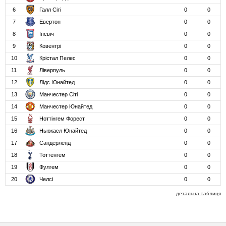
6
Галл Сіті
0
0
7
Евертон
0
0
8
Іпсвіч
0
0
9
Ковентрі
0
0
10
Крістал Пелес
0
0
11
Ліверпуль
0
0
12
Лідс Юнайтед
0
0
13
Манчестер Сіті
0
0
14
Манчестер Юнайтед
0
0
15
Ноттінгем Форест
0
0
16
Ньюкасл Юнайтед
0
0
17
Сандерленд
0
0
18
Тоттенгем
0
0
19
Фулгем
0
0
20
Челсі
0
0
детальна таблиця