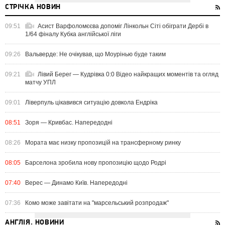
СТРІЧКА НОВИН
09:51
Асист Варфоломєєва допоміг Лінкольн Сіті обіграти Дербі в
1/64 фіналу Кубка англійської ліги
09:26
Вальверде: Не очікував, що Моурінью буде таким
09:21
Лівий Берег — Кудрівка 0:0 Відео найкращих моментів та огляд
матчу УПЛ
09:01
Ліверпуль цікавився ситуацію довкола Ендріка
08:51
Зоря — Кривбас. Напередодні
08:26
Мората має низку пропозицій на трансферному ринку
08:05
Барселона зробила нову пропозицію щодо Родрі
07:40
Верес — Динамо Київ. Напередодні
07:36
Комо може завітати на "марсельський розпродаж"
АНГЛІЯ. НОВИНИ