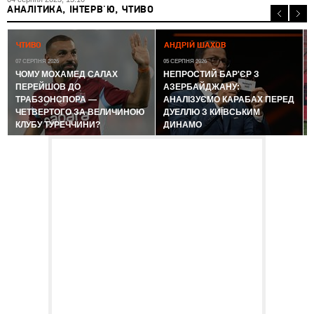
АНАЛІТИКА, ІНТЕРВ'Ю, ЧТИВО
0
ЧТИВО
АНДРІЙ ШАХОВ
07 СЕРПНЯ 2026
05 СЕРПНЯ 2026
ЧОМУ МОХАМЕД САЛАХ
НЕПРОСТИЙ БАР'ЄР З
ПЕРЕЙШОВ ДО
АЗЕРБАЙДЖАНУ:
ТРАБЗОНСПОРА —
АНАЛІЗУЄМО КАРАБАХ ПЕРЕД
ЧЕТВЕРТОГО ЗА ВЕЛИЧИНОЮ
ДУЕЛЛЮ З КИЇВСЬКИМ
КЛУБУ ТУРЕЧЧИНИ?
ДИНАМО