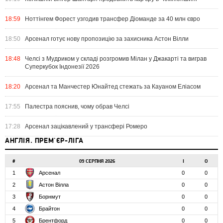
18:59
Ноттінгем Форест узгодив трансфер Діоманде за 40 млн євро
18:50
Арсенал готує нову пропозицію за захисника Астон Вілли
18:48
Челсі з Мудриком у складі розгромив Мілан у Джакарті та виграв
Суперкубок Індонезії 2026
18:20
Арсенал та Манчестер Юнайтед стежать за Кауаном Еліасом
17:55
Палестра пояснив, чому обрав Челсі
17:28
Арсенал зацікавлений у трансфері Ромеро
АНГЛІЯ. ПРЕМ'ЄР-ЛІГА
#
09 СЕРПНЯ 2026
І
О
1
Арсенал
0
0
2
Астон Вілла
0
0
3
Борнмут
0
0
4
Брайтон
0
0
5
Брентфорд
0
0