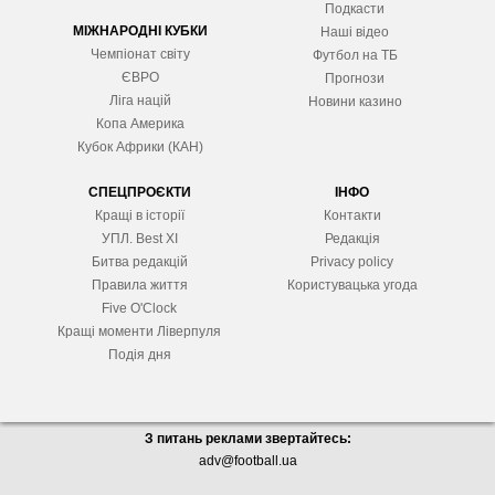
Подкасти
МІЖНАРОДНІ КУБКИ
Наші відео
Чемпіонат світу
Футбол на ТБ
ЄВРО
Прогнози
Ліга націй
Новини казино
Копа Америка
Кубок Африки (КАН)
СПЕЦПРОЄКТИ
ІНФО
Кращі в історії
Контакти
УПЛ. Best XІ
Редакція
Битва редакцій
Privacy policy
Правила життя
Користувацька угода
Five O'Clock
Кращі моменти Ліверпуля
Подія дня
З питань реклами звертайтесь:
adv@football.ua