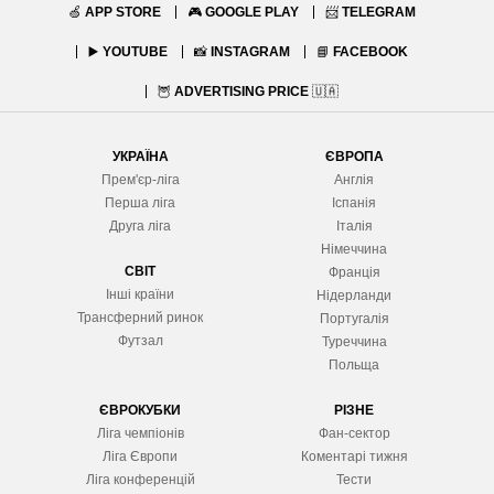
🍏
APP STORE
🎮
GOOGLE PLAY
📨
TELEGRAM
▶️
YOUTUBE
📸
INSTAGRAM
📘
FACEBOOK
🦉
ADVERTISING PRICE
🇺🇦
УКРАЇНА
ЄВРОПА
Прем'єр-ліга
Англія
Перша ліга
Іспанія
Друга ліга
Італія
Німеччина
СВІТ
Франція
Інші країни
Нідерланди
Трансферний ринок
Португалія
Футзал
Туреччина
Польща
ЄВРОКУБКИ
РІЗНЕ
Ліга чемпіонів
Фан-сектор
Ліга Європ
и
Коментарі тижня
Ліга конференцій
Тести