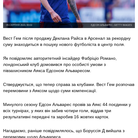
05 СЕРПНЯ 2023, 00:03
ЕДСОН АЛЬВАРЕС, GETTY IMAGES
Вест Гем після продажу Деклана Райса в Арсенал за рекордну
суму знаходиться в пошуку нового футболіста в центр поля.
Як повідомляє авторитетний інсайдер Фабріціо Романо,
лондонський клуб домовився про особисті умови з
півзахисником Аякса Едсоном Альваресом.
Стверджується, що тепер справа за клубами. Вест Гем розпочав
перемовини з Аяксом щодо суми компенсації.
Минулого сезону Едсон Альварес провів за Аякс 44 поєдинки у
всіх турнірах, у яких він забив чотири голи, віддав три
результативні передачі та заробив 16 жовтих карток.
Нагадаємо, раніше повідомлялось, що Боруссія Д вийшла з
перемовин щодо Альвареса.