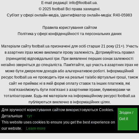
E-mail редакції:
info@football.ua
.
© 2025 football Всі права захищені.
Суб'єкт у сфері онлайн-медіа, і
дентифікатор онлайн-медіа: R40-05983
Правила користування сайтом
Політика у сфері конфіденційності та персональних даних
Матеріали сайту football.ua призначені для осіб старше 21 року (21+). Участь
в азартних іграх може викликати ігрову залежність. Дотримуйтесь правил
(принципів) відповідальної гри. При виявленні перших ознак залежності
негайно зверніться до спеціаліста. Пам'ятайте, що участь в азартних іграх не
може бути джерелом доходів або альтернативою роботі. Інформаційний
ресурс football.ua не проводить ігри на реальні та/або віртуальні гроші, також
сайт не приймає ні в якій формі оплату ставок та інших платежів, які
пов’язані/можуть бути пов’язані з азартними іграми, букмекерами чи
тоталізаторами. Будь-які матеріали на інформаційному ресурсі football.ua
публікуються виключно в інформаційних цілях.
Для зручності користування сайтом використовуються Cookies.
Згоден /
Детальніше
тут
Got it
This website uses cookies to ensure you get the best experience on
our website.
Learn more