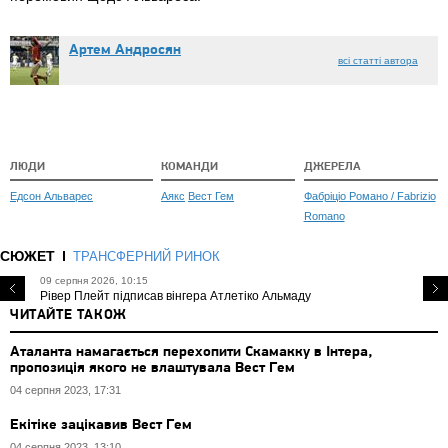
Артем Андросян
всі статті автора
ЛЮДИ
КОМАНДИ
ДЖЕРЕЛА
Едсон Альварес
Аякс
Вест Гем
Фабріціо Романо / Fabrizio
Romano
СЮЖЕТ
ТРАНСФЕРНИЙ РИНОК
09 серпня 2026, 10:15
Рівер Плейт підписав вінгера Атлетіко Альмаду
ЧИТАЙТЕ ТАКОЖ
Аталанта намагається перехопити Скамакку в Інтера,
пропозиція якого не влаштувала Вест Гем
04 серпня 2023, 17:31
Екітіке зацікавив Вест Гем
04 серпня 2023, 13:10