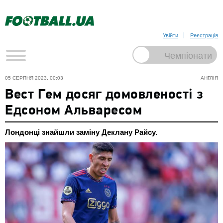
Увійти
Реєстрація
05 СЕРПНЯ 2023, 00:03
АНГЛІЯ
Вест Гем досяг домовленості з
Едсоном Альваресом
Лондонці знайшли заміну Деклану Райсу.