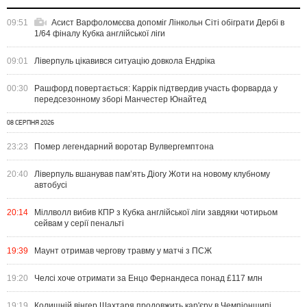
09:51
Асист Варфоломєєва допоміг Лінкольн Сіті обіграти Дербі в
1/64 фіналу Кубка англійської ліги
09:01
Ліверпуль цікавився ситуацію довкола Ендріка
00:30
Рашфорд повертається: Каррік підтвердив участь форварда у
передсезонному зборі Манчестер Юнайтед
08 СЕРПНЯ 2026
23:23
Помер легендарний воротар Вулвергемптона
20:40
Ліверпуль вшанував пам’ять Діогу Жоти на новому клубному
автобусі
20:14
Міллволл вибив КПР з Кубка англійської ліги завдяки чотирьом
сейвам у серії пенальті
19:39
Маунт отримав чергову травму у матчі з ПСЖ
19:20
Челсі хоче отримати за Енцо Фернандеса понад £117 млн
19:19
Колишній вінгер Шахтаря продовжить кар'єру в Чемпіоншипі