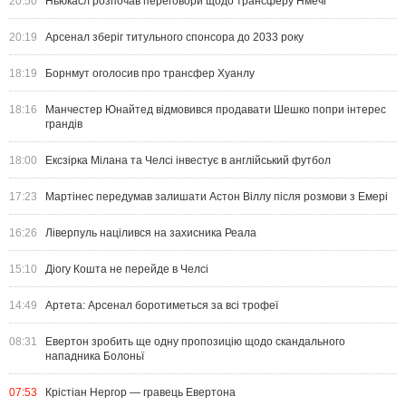
20:50
Ньюкасл розпочав переговори щодо трансферу Нмечі
20:19
Арсенал зберіг титульного спонсора до 2033 року
18:19
Борнмут оголосив про трансфер Хуанлу
18:16
Манчестер Юнайтед відмовився продавати Шешко попри інтерес
грандів
18:00
Ексзірка Мілана та Челсі інвестує в англійський футбол
17:23
Мартінес передумав залишати Астон Віллу після розмови з Емері
16:26
Ліверпуль націлився на захисника Реала
15:10
Діогу Кошта не перейде в Челсі
14:49
Артета: Арсенал боротиметься за всі трофеї
08:31
Евертон зробить ще одну пропозицію щодо скандального
нападника Болоньї
07:53
Крістіан Нергор — гравець Евертона