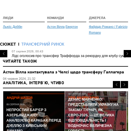
ЛЮДИ
КОМАНДИ
ДЖЕРЕЛА
Льюїс Доббін
Астон Вілла
Евертон
Фабріціо Романо / Fabrizio
Romano
СЮЖЕТ
ТРАНСФЕРНИЙ РИНОК
07 серпня 2026, 00:43
Лідс оголосив про трансфер Траффорда за рекордну для клубу суму
ЧИТАЙТЕ ТАКОЖ
Астон Вілла контактувала з Челсі щодо трансферу Галлагера
04 червня 2024, 21:32
АНАЛІТИКА, ІНТЕРВ'Ю, ЧТИВО
05 СЕРПНЯ 2026
АНДРІЙ ШАХОВ
ГЛІБ АНДРУСЕНКО
ДЕНИС МАРЧЕНКО:
ПРЕДСТАВЛЯТИ УКРАЇНУ НА
05 СЕРПНЯ 2026
0
НЕПРОСТИЙ БАР'ЄР З
ТАКОМУ ТУРНІРІ, ЯК
АЗЕРБАЙДЖАНУ:
ЄВРО-2026, — ЦЕ ВЕЛИКА
АНАЛІЗУЄМО КАРАБАХ ПЕРЕД
ВІДПОВІДАЛЬНІСТЬ І
ДУЕЛЛЮ З КИЇВСЬКИМ
ВОДНОЧАС ВЕЛИЧЕЗНА