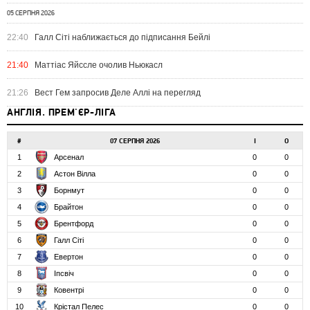
05 СЕРПНЯ 2026
22:40
Галл Сіті наближається до підписання Бейлі
21:40
Маттіас Яйссле очолив Ньюкасл
21:26
Вест Гем запросив Деле Аллі на перегляд
АНГЛІЯ. ПРЕМ'ЄР-ЛІГА
#
07 СЕРПНЯ 2026
І
О
1
Арсенал
0
0
2
Астон Вілла
0
0
3
Борнмут
0
0
4
Брайтон
0
0
5
Брентфорд
0
0
6
Галл Сіті
0
0
7
Евертон
0
0
8
Іпсвіч
0
0
9
Ковентрі
0
0
10
Крістал Пелес
0
0