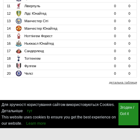
11
Ліверпуль
0
0
12
Лідс Юнайтед
0
0
13
Манчестер Сіті
0
0
14
Манчестер Юнайтед
0
0
15
Ноттінгем Форест
0
0
16
Ньюкасл Юнайтед
0
0
17
Сандерленд
0
0
18
Тоттенгем
0
0
19
Фулгем
0
0
20
Челсі
0
0
детальна таблиця
Для зручності користування сайтом використовуються Cookies.
Згоден /
Детальніше
тут
Got it
This website uses cookies to ensure you get the best experience on
our website.
Learn more