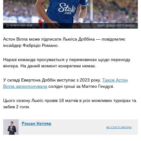
21 ЧЕРВНЯ 2024, 15:35
ЛЬЮЇС ДОББІН, GETTY IMAGES
Астон Вілла може підписати Льюїса Доббіна — повідомляє
інсайдер Фабріціо Романо.
Наразі команда просувається у перемовинах щодо переходу
вінгера. На даний момент конкретики немає.
У складі Евертона Доббін виступає з 2023 року.
Також Астон
Вілла запропонувала
солідні гроші за Маттео Гендузі.
Цього сезону Льюїс провів 18 матчів в усіх можливих турнірах та
забив 2 голи.
Роман Котляр
всі статті автора