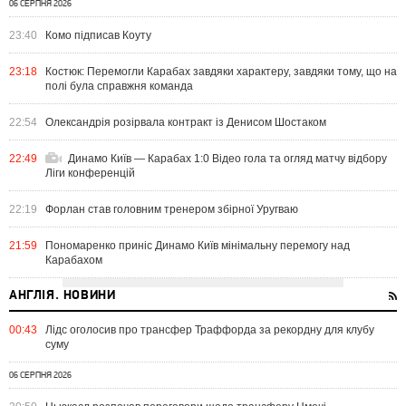
06 СЕРПНЯ 2026
23:40
Комо підписав Коуту
23:18
Костюк: Перемогли Карабах завдяки характеру, завдяки тому, що на
полі була справжня команда
22:54
Олександрія розірвала контракт із Денисом Шостаком
22:49
Динамо Київ — Карабах 1:0 Відео гола та огляд матчу відбору
Ліги конференцій
22:19
Форлан став головним тренером збірної Уругваю
21:59
Пономаренко приніс Динамо Київ мінімальну перемогу над
Карабахом
АНГЛІЯ. НОВИНИ
00:43
Лідс оголосив про трансфер Траффорда за рекордну для клубу
суму
06 СЕРПНЯ 2026