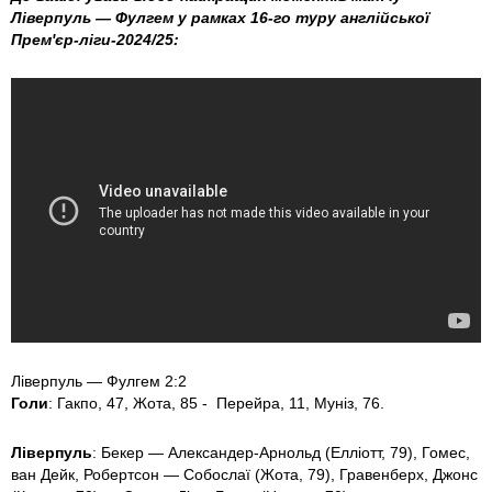
Ліверпуль — Фулгем у рамках 16-го туру англійської
Прем'єр-ліги-2024/25:
Ліверпуль — Фулгем 2:2
Голи
: Гакпо, 47, Жота, 85 - Перейра, 11, Муніз, 76.
Ліверпуль
: Бекер — Александер-Арнольд (Елліотт, 79), Гомес,
ван Дейк, Робертсон — Собослаї (Жота, 79), Гравенберх, Джонс