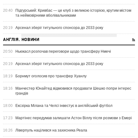
20:40
Підгурський: Кривбас — це клуб з великою історією, крутим містом
та неймовірними вболівальниками
20:19
Арсенал зберіг титульного спонсора до 2033 року
АНГЛІЯ. НОВИНИ
20:50
Ньюкасл розпочав переговори щодо трансферу Нмечі
20:19
Арсенал зберіг титульного спонсора до 2033 року
18:19
Борнмут оголосив про трансфер Хуанлу
18:16
Манчестер Юнайтед відмовився продавати Шешко попри інтерес
грандів
18:00
Ексзірка Мілана та Челсі інвестує в англійський футбол
17:23
Мартінес передумав залишати Астон Віллу після розмови з Емері
16:26
Ліверпуль націлився на захисника Реала