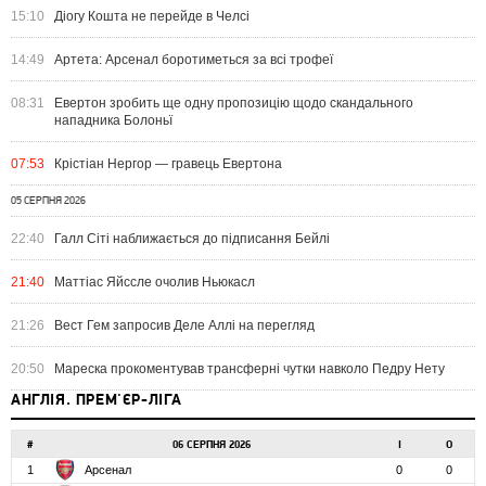
15:10
Діогу Кошта не перейде в Челсі
14:49
Артета: Арсенал боротиметься за всі трофеї
08:31
Евертон зробить ще одну пропозицію щодо скандального
нападника Болоньї
07:53
Крістіан Нергор — гравець Евертона
05 СЕРПНЯ 2026
22:40
Галл Сіті наближається до підписання Бейлі
21:40
Маттіас Яйссле очолив Ньюкасл
21:26
Вест Гем запросив Деле Аллі на перегляд
20:50
Мареска прокоментував трансферні чутки навколо Педру Нету
АНГЛІЯ. ПРЕМ'ЄР-ЛІГА
#
06 СЕРПНЯ 2026
І
О
1
Арсенал
0
0