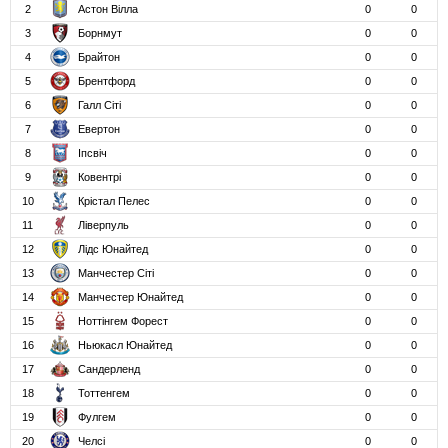
2
Астон Вілла
0
0
3
Борнмут
0
0
4
Брайтон
0
0
5
Брентфорд
0
0
6
Галл Сіті
0
0
7
Евертон
0
0
8
Іпсвіч
0
0
9
Ковентрі
0
0
10
Крістал Пелес
0
0
11
Ліверпуль
0
0
12
Лідс Юнайтед
0
0
13
Манчестер Сіті
0
0
14
Манчестер Юнайтед
0
0
15
Ноттінгем Форест
0
0
16
Ньюкасл Юнайтед
0
0
17
Сандерленд
0
0
18
Тоттенгем
0
0
19
Фулгем
0
0
20
Челсі
0
0