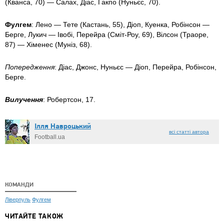
(Кванса, 70) — Салах, Діас, Гакпо (Нуньєс, 70).
Фулгем
: Лено — Тете (Кастань, 55), Діоп, Куенка, Робінсон —
Берге, Лукич — Івобі, Перейра (Сміт-Роу, 69), Вілсон (Траоре,
87) — Хіменес (Муніз, 68).
Попередження
: Діас, Джонс, Нуньєс — Діоп, Перейра, Робінсон,
Берге.
Вилучення
: Робертсон, 17.
Ілля Навроцький
всі статті автора
Football.ua
КОМАНДИ
Ліверпуль
Фулгем
ЧИТАЙТЕ ТАКОЖ