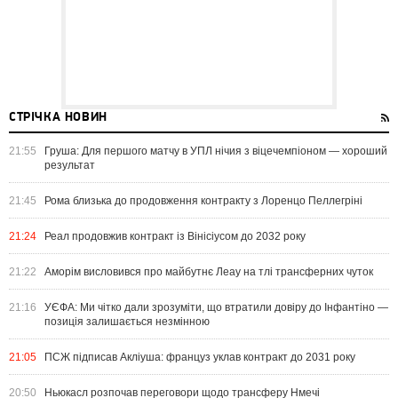
СТРІЧКА НОВИН
21:55
Груша: Для першого матчу в УПЛ нічия з віцечемпіоном — хороший
результат
21:45
Рома близька до продовження контракту з Лоренцо Пеллегріні
21:24
Реал продовжив контракт із Вінісіусом до 2032 року
21:22
Аморім висловився про майбутнє Леау на тлі трансферних чуток
21:16
УЄФА: Ми чітко дали зрозуміти, що втратили довіру до Інфантіно —
позиція залишається незмінною
21:05
ПСЖ підписав Акліуша: француз уклав контракт до 2031 року
20:50
Ньюкасл розпочав переговори щодо трансферу Нмечі