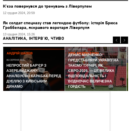
К'єза повернувся до тренувань з Ліверпулем
12 грудня 2024, 20:59
Як солдат спецназу став легендою футболу: історія Брюса
Гроббелара, яскравого воротаря Ліверпуля
13 грудня 2024, 15:26
АНАЛІТИКА, ІНТЕРВ'Ю, ЧТИВО
05 СЕРПНЯ 2026
АНДРІЙ ШАХОВ
ГЛІБ АНДРУСЕНКО
ДЕНИС МАРЧЕНКО:
ПРЕДСТАВЛЯТИ УКРАЇНУ НА
05 СЕРПНЯ 2026
0
НЕПРОСТИЙ БАР'ЄР З
ТАКОМУ ТУРНІРІ, ЯК
АЗЕРБАЙДЖАНУ:
ЄВРО-2026, — ЦЕ ВЕЛИКА
АНАЛІЗУЄМО КАРАБАХ ПЕРЕД
ВІДПОВІДАЛЬНІСТЬ І
ДУЕЛЛЮ З КИЇВСЬКИМ
ВОДНОЧАС ВЕЛИЧЕЗНА
ДИНАМО
ГОРДІСТЬ