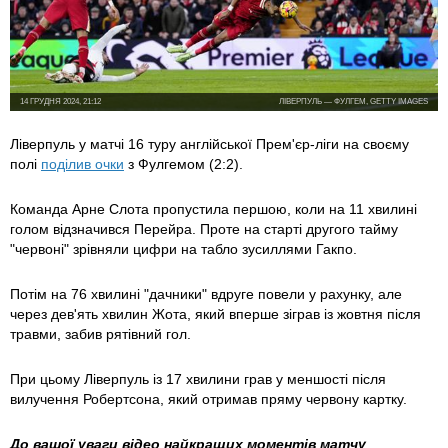
14 ГРУДНЯ 2024, 21:12
ЛІВЕРПУЛЬ — ФУЛГЕМ, GETTY IMAGES
Ліверпуль у матчі 16 туру англійської Прем'єр-ліги на своєму
полі
поділив очки
з Фулгемом (2:2).
Команда Арне Слота пропустила першою, коли на 11 хвилині
голом відзначився Перейра. Проте на старті другого тайму
"червоні" зрівняли цифри на табло зусиллями Гакпо.
Потім на 76 хвилині "дачники" вдруге повели у рахунку, але
через дев'ять хвилин Жота, який вперше зіграв із жовтня після
травми, забив рятівний гол.
При цьому Ліверпуль із 17 хвилини грав у меншості після
вилучення Робертсона, який отримав пряму червону картку.
До вашої уваги відео найкращих моментів матчу