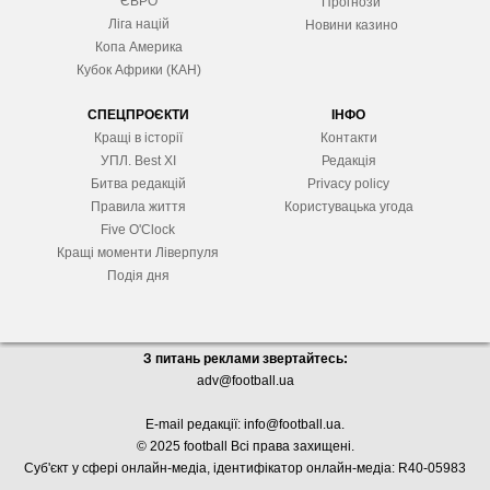
ЄВРО
Прогнози
Ліга націй
Новини казино
Копа Америка
Кубок Африки (КАН)
СПЕЦПРОЄКТИ
ІНФО
Кращі в історії
Контакти
УПЛ. Best XІ
Редакція
Битва редакцій
Privacy policy
Правила життя
Користувацька угода
Five O'Clock
Кращі моменти Ліверпуля
Подія дня
З питань реклами звертайтесь:
adv@football.ua
E-mail редакції:
info@football.ua
.
© 2025 football Всі права захищені.
Суб'єкт у сфері онлайн-медіа, і
дентифікатор онлайн-медіа: R40-05983