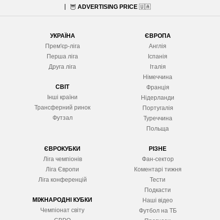
🦉
ADVERTISING PRICE
🇺🇦
УКРАЇНА
ЄВРОПА
Прем'єр-ліга
Англія
Перша ліга
Іспанія
Друга ліга
Італія
Німеччина
СВІТ
Франція
Інші країни
Нідерланди
Трансферний ринок
Португалія
Футзал
Туреччина
Польща
ЄВРОКУБКИ
РІЗНЕ
Ліга чемпіонів
Фан-сектор
Ліга Європ
и
Коментарі тижня
Ліга конференцій
Тести
Подкасти
МІЖНАРОДНІ КУБКИ
Наші відео
Чемпіонат світу
Футбол на ТБ