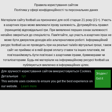
Правила користування сайтом
Політика у сфері конфіденційності та персональних даних
Матеріали сайту football.ua призначені для осіб старше 21 року (21+). Участь
в азартних іграх може викликати ігрову залежність. Дотримуйтесь правил
(принципів) відповідальної гри. При виявленні перших ознак залежності
негайно зверніться до спеціаліста. Пам'ятайте, що участь в азартних іграх не
може бути джерелом доходів або альтернативою роботі. Інформаційний
ресурс football.ua не проводить ігри на реальні та/або віртуальні гроші, також
сайт не приймає ні в якій формі оплату ставок та інших платежів, які
пов’язані/можуть бути пов’язані з азартними іграми, букмекерами чи
тоталізаторами. Будь-які матеріали на інформаційному ресурсі football.ua
публікуються виключно в інформаційних цілях.
Для зручності користування сайтом використовуються Cookies.
Згоден /
Детальніше
тут
Got it
This website uses cookies to ensure you get the best experience on
our website.
Learn more