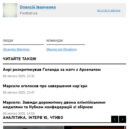
Олексій Іванченко
всі статті автора
Football.ua
ЛЮДИ
КОМАНДИ
Лісандро Мартінес
Манчестер Юнайтед
ЧИТАЙТЕ ТАКОЖ
Анрі розкритикував Голанда за матч з Арсеналом
06 лютого 2025, 13:32
Марсело оголосив про завершення кар'єри
06 лютого 2025, 13:47
Марсело: Завжди дорожитиму двома олімпійськими
медалями та Кубком конфедерацій зі збірною
06 лютого 2025, 14:50
АНАЛІТИКА, ІНТЕРВ'Ю, ЧТИВО
0