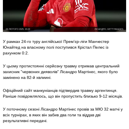
06 ЛЮТОГО 2025, 15:19
ЛІСАНДРО, GETTYIMAGES
У рамках 24-го туру англійської Прем'єр-ліги Манчестер
Юнайтед на власному полі поступився Крістал Пелес із
рахунком 0:2.
У цьому протистоянні серйозну травму отримав центральний
захисник "червоних дияволів" Лісандро Мартінес, якого було
замінено на 82-й хвлиині.
Офіційний сайт манкуніанців підтвердив травму аргентинця.
Раніше повідомлялось, що він пропустить близько 9-12 місяців.
У поточному сезоні Лісандро Мартінес провів за МЮ 32 матчі у
всіх турнірах, в яких він забив два голи та віддав дві
результативні передачі.