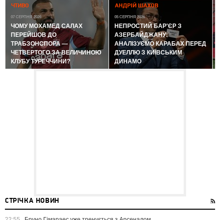
ЧТИВО
АНДРІЙ ШАХОВ
07 СЕРПНЯ 2026
05 СЕРПНЯ 2026
ЧОМУ МОХАМЕД САЛАХ
НЕПРОСТИЙ БАР'ЄР З
ПЕРЕЙШОВ ДО
АЗЕРБАЙДЖАНУ:
ТРАБЗОНСПОРА —
АНАЛІЗУЄМО КАРАБАХ ПЕРЕД
ЧЕТВЕРТОГО ЗА ВЕЛИЧИНОЮ
ДУЕЛЛЮ З КИЇВСЬКИМ
КЛУБУ ТУРЕЧЧИНИ?
ДИНАМО
СТРІЧКА НОВИН
22:55
Бруно Гімараес уже тренується з Арсеналом