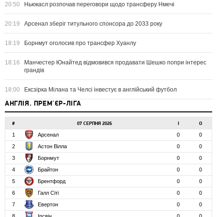
20:50
Ньюкасл розпочав переговори щодо трансферу Нмечі
20:19
Арсенал зберіг титульного спонсора до 2033 року
18:19
Борнмут оголосив про трансфер Хуанлу
18:16
Манчестер Юнайтед відмовився продавати Шешко попри інтерес
грандів
18:00
Ексзірка Мілана та Челсі інвестує в англійський футбол
АНГЛІЯ. ПРЕМ'ЄР-ЛІГА
#
07 СЕРПНЯ 2026
І
О
1
Арсенал
0
0
2
Астон Вілла
0
0
3
Борнмут
0
0
4
Брайтон
0
0
5
Брентфорд
0
0
6
Галл Сіті
0
0
7
Евертон
0
0
8
Іпсвіч
0
0