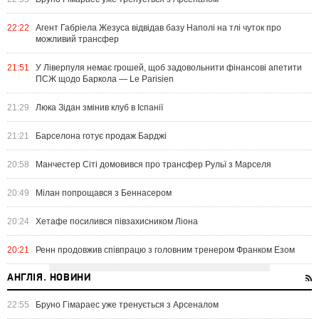
22:22
Агент Габріела Жезуса відвідав базу Наполі на тлі чуток про
можливий трансфер
21:51
У Ліверпуля немає грошей, щоб задовольнити фінансові апетити
ПСЖ щодо Баркола — Le Parisien
21:29
Люка Зідан змінив клуб в Іспанії
21:21
Барселона готує продаж Барджі
20:58
Манчестер Сіті домовився про трансфер Рульї з Марселя
20:49
Мілан попрощався з Беннасером
20:24
Хетафе посилився півзахисником Ліона
20:21
Ренн продовжив співпрацю з головним тренером Франком Езом
АНГЛІЯ. НОВИНИ
22:55
Бруно Гімараес уже тренується з Арсеналом