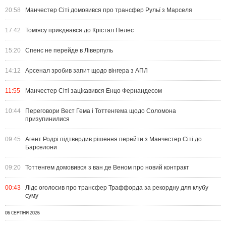
20:58
Манчестер Сіті домовився про трансфер Рульї з Марселя
17:42
Томіясу приєднався до Крістал Пелес
15:20
Спенс не перейде в Ліверпуль
14:12
Арсенал зробив запит щодо вінгера з АПЛ
11:55
Манчестер Сіті зацікавився Енцо Фернандесом
10:44
Переговори Вест Гема і Тоттенгема щодо Соломона
призупинилися
09:45
Агент Родрі підтвердив рішення перейти з Манчестер Сіті до
Барселони
09:20
Тоттенгем домовився з ван де Веном про новий контракт
00:43
Лідс оголосив про трансфер Траффорда за рекордну для клубу
суму
06 СЕРПНЯ 2026