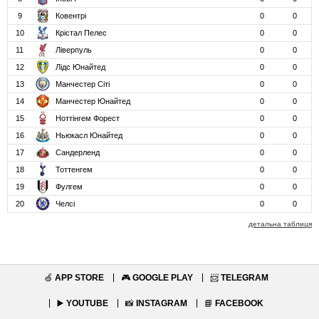
9
Ковентрі
0
0
10
Крістал Пелес
0
0
11
Ліверпуль
0
0
12
Лідс Юнайтед
0
0
13
Манчестер Сіті
0
0
14
Манчестер Юнайтед
0
0
15
Ноттінгем Форест
0
0
16
Ньюкасл Юнайтед
0
0
17
Сандерленд
0
0
18
Тоттенгем
0
0
19
Фулгем
0
0
20
Челсі
0
0
детальна таблиця
🍏
APP STORE
🎮
GOOGLE PLAY
📨
TELEGRAM
▶️
YOUTUBE
📸
INSTAGRAM
📘
FACEBOOK