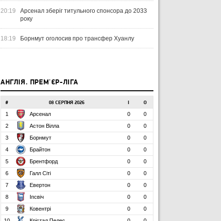
20:19
Арсенал зберіг титульного спонсора до 2033
року
18:19
Борнмут оголосив про трансфер Хуанлу
АНГЛІЯ. ПРЕМ'ЄР-ЛІГА
#
08 СЕРПНЯ 2026
І
О
1
Арсенал
0
0
2
Астон Вілла
0
0
3
Борнмут
0
0
4
Брайтон
0
0
5
Брентфорд
0
0
6
Галл Сіті
0
0
7
Евертон
0
0
8
Іпсвіч
0
0
9
Ковентрі
0
0
10
Крістал Пелес
0
0