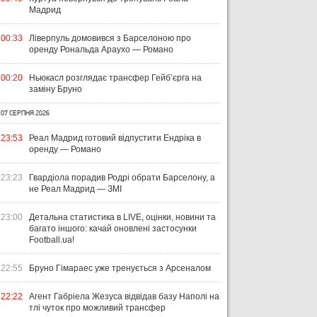
Мадрид
00:33
Ліверпуль домовився з Барселоною про
оренду Рональда Араухо — Романо
00:20
Ньюкасл розглядає трансфер Гейб’єрга на
заміну Бруно
07 СЕРПНЯ 2026
23:53
Реал Мадрид готовий відпустити Ендріка в
оренду — Романо
23:23
Гвардіола порадив Родрі обрати Барселону, а
не Реал Мадрид — ЗМІ
23:00
Детальна статистика в LIVE, оцінки, новини та
багато іншого: качай оновлені застосунки
Football.ua!
22:55
Бруно Гімараес уже тренується з Арсеналом
22:22
Агент Габріела Жезуса відвідав базу Наполі на
тлі чуток про можливий трансфер