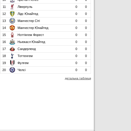
11
Ліверпуль
0
0
12
Лідс Юнайтед
0
0
13
Манчестер Сіті
0
0
14
Манчестер Юнайтед
0
0
15
Ноттінгем Форест
0
0
16
Ньюкасл Юнайтед
0
0
17
Сандерленд
0
0
18
Тоттенгем
0
0
19
Фулгем
0
0
20
Челсі
0
0
детальна таблиця