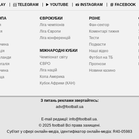
LAY
📨
TELEGRAM
▶️
YOUTUBE
📸
INSTAGRAM
📘
FACEBOOK
ОПА
ЄВРОКУБКИ
РІЗНЕ
я
Ліга чемпіонів
Фан-сектор
ія
Ліга Європ
и
Коментарі тижня
я
Ліга конференцій
Тести
ччина
Подкасти
МІЖНАРОДНІ КУБКИ
ція
Наші відео
Чемпіонат світу
рланди
Футбол на ТБ
ЄВРО
галія
Прогнози
Ліга націй
ччина
Новини казино
Копа Америка
ща
Кубок Африки (КАН)
З питань реклами звертайтесь:
adv@football.ua
E-mail редакції:
info@football.ua
.
© 2025 football Всі права захищені.
Суб'єкт у сфері онлайн-медіа, і
дентифікатор онлайн-медіа: R40-05983