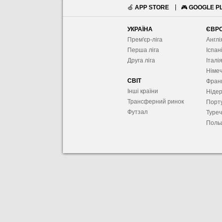
🍏
APP STORE
🎮
GOOGLE P
УКРАЇНА
ЄВР
Прем'єр-ліга
Англі
Перша ліга
Іспан
Друга ліга
Італі
Німе
СВІТ
Фран
Інші країни
Ніде
Трансферний ринок
Порту
Футзал
Туре
Поль