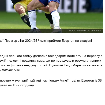
ЧЕЛСІ — ЕВЕРТОН, GETTY IMAGES
кої Прем'єр-ліги-2024/25 Челсі приймав Евертон на стадіоні
едині першого тайму дозволив господарям поля піти на перерву з
ругій половині поєдинку команди не порадували результативними
ток зафіксував невдачу гостей. Підопічні Енцо Марески не знають
ль матчах АПЛ.
ертим у турнірній таблиці чемпіонату Англії, тоді як Евертон із 38-
ває на 13-й сходинці.