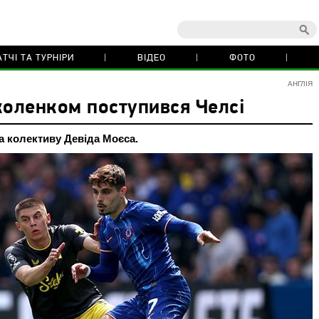
ТЧІ ТА ТУРНІРИ
ВІДЕО
ФОТО
АНГЛІЯ
коленком поступився Челсі
а колективу Девіда Моєса.