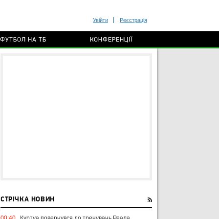
Увійти
Реєстрація
ФУТБОЛ НА ТБ
КОНФЕРЕНЦІЇ
СТРІЧКА НОВИН
00:40
Куртуа повернувся до тренувань Реала