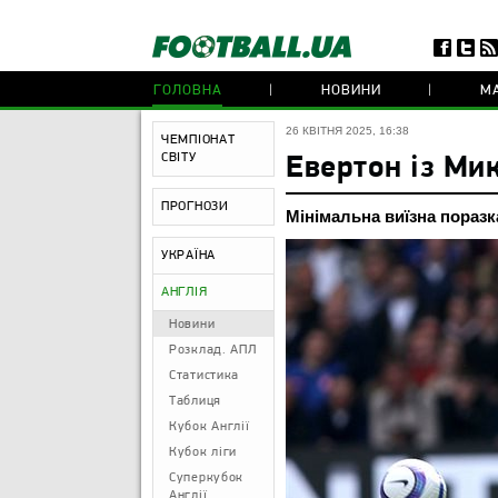
ГОЛОВНА
НОВИНИ
МА
26 КВІТНЯ 2025, 16:38
ЧЕМПІОНАТ
СВІТУ
Евертон із Ми
ПРОГНОЗИ
Мінімальна виїзна поразк
УКРАЇНА
АНГЛІЯ
Новини
Розклад. АПЛ
Статистика
Таблиця
Кубок Англії
Кубок ліги
Суперкубок
Англії