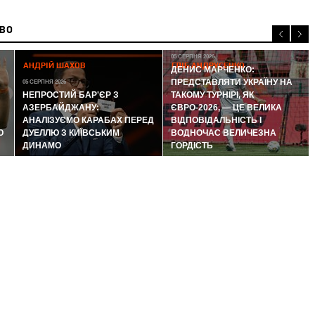
ИВО
05 СЕРПНЯ 2026
АНДРІЙ ШАХОВ
ГЛІБ АНДРУСЕНКО
ДЕНИС МАРЧЕНКО:
ПРЕДСТАВЛЯТИ УКРАЇНУ НА
05 СЕРПНЯ 2026
НЕПРОСТИЙ БАР'ЄР З
ТАКОМУ ТУРНІРІ, ЯК
АЗЕРБАЙДЖАНУ:
ЄВРО-2026, — ЦЕ ВЕЛИКА
АНАЛІЗУЄМО КАРАБАХ ПЕРЕД
ВІДПОВІДАЛЬНІСТЬ І
Ю
ДУЕЛЛЮ З КИЇВСЬКИМ
ВОДНОЧАС ВЕЛИЧЕЗНА
ДИНАМО
ГОРДІСТЬ