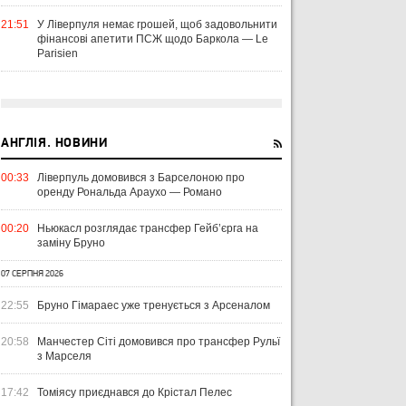
21:51
У Ліверпуля немає грошей, щоб задовольнити
фінансові апетити ПСЖ щодо Баркола — Le
Parisien
АНГЛІЯ. НОВИНИ
00:33
Ліверпуль домовився з Барселоною про
оренду Рональда Араухо — Романо
00:20
Ньюкасл розглядає трансфер Гейб’єрга на
заміну Бруно
07 СЕРПНЯ 2026
22:55
Бруно Гімараес уже тренується з Арсеналом
20:58
Манчестер Сіті домовився про трансфер Рульї
з Марселя
17:42
Томіясу приєднався до Крістал Пелес