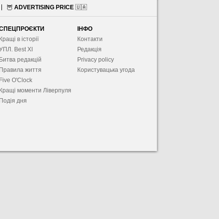
🦉
ADVERTISING PRICE
🇺🇦
СПЕЦПРОЄКТИ
ІНФО
Кращі в історії
Контакти
УПЛ. Best XІ
Редакція
Битва редакцій
Privacy policy
Правила життя
Користувацька угода
Five O'Clock
Кращі моменти Ліверпуля
Подія дня