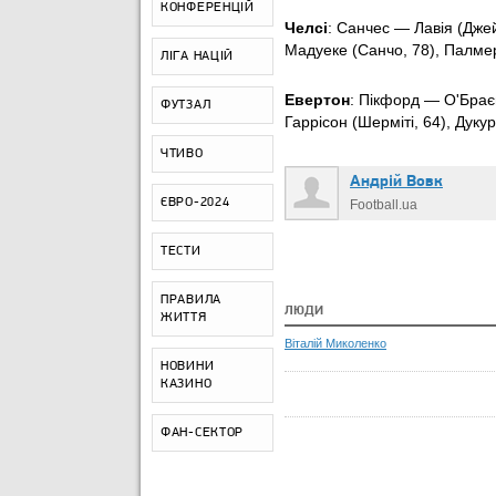
КОНФЕРЕНЦІЙ
Челсі
: Санчес — Лавія (Дже
Мадуеке (Санчо, 78), Палме
ЛІГА НАЦІЙ
Евертон
: Пікфорд — О'Брає
ФУТЗАЛ
Гаррісон (Шерміті, 64), Дуку
ЧТИВО
Андрій Вовк
ЄВРО-2024
Football.ua
ТЕСТИ
ПРАВИЛА
ЛЮДИ
ЖИТТЯ
Віталій Миколенко
НОВИНИ
КАЗИНО
ФАН-СЕКТОР