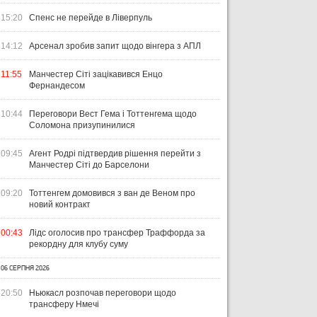
15:20
Спенс не перейде в Ліверпуль
14:12
Арсенал зробив запит щодо вінгера з АПЛ
ЧТИВО
УКРАЇНА
ЛІ
11:55
Манчестер Сіті зацікавився Енцо
04 СЕРПНЯ 2026
Фернандесом
УКРАЇНСЬКИЙ СЛІД У ДРУГОМУ
31 Л
ТУРІ ЕКСТРАКЛЯСИ: МАЦЕНКО
ВІ
10:44
Переговори Вест Гема і Тоттенгема щодо
ПЕРЕМАГАЄ, РОМАНЧУК
ПЕ
31 ЛИПНЯ 2026
Соломона призупинилися
ТРИМАЄ РІВЕНЬ, ЛЕХІЯ ЗНОВУ
УПЛ-2026/27. ПРЕДСТАВЛЕННЯ
ПО
БЕЗ ОЧОК
КОМАНД
СТ
09:45
Агент Родрі підтвердив рішення перейти з
Манчестер Сіті до Барселони
09:20
Тоттенгем домовився з ван де Веном про
новий контракт
00:43
Лідс оголосив про трансфер Траффорда за
рекордну для клубу суму
06 СЕРПНЯ 2026
20:50
Ньюкасл розпочав переговори щодо
трансферу Нмечі