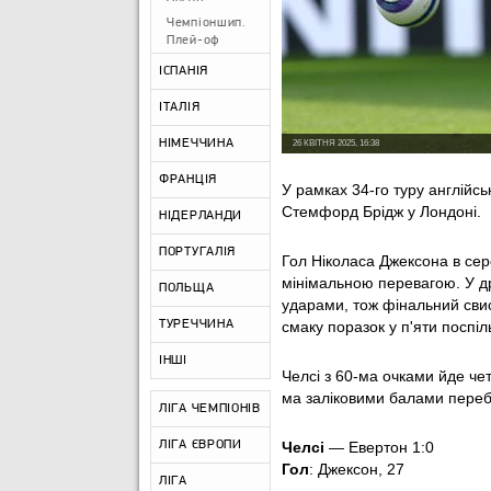
Чемпіоншип.
Плей-оф
ІСПАНІЯ
ІТАЛІЯ
НІМЕЧЧИНА
26 КВІТНЯ 2025, 16:38
ФРАНЦІЯ
У рамках 34-го туру англійсь
Стемфорд Брідж у Лондоні.
НІДЕРЛАНДИ
ПОРТУГАЛІЯ
Гол Ніколаса Джексона в сер
мінімальною перевагою. У д
ПОЛЬЩА
ударами, тож фінальний свис
ТУРЕЧЧИНА
смаку поразок у п'яти поспі
ІНШІ
Челсі з 60-ма очками йде четв
ма заліковими балами перебу
ЛІГА ЧЕМПІОНІВ
ЛІГА ЄВРОПИ
Челсі
— Евертон 1:0
Гол
: Джексон, 27
ЛІГА