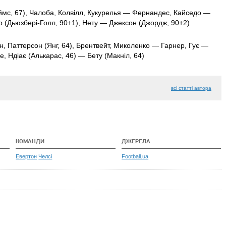
ймс, 67), Чалоба, Колвілл, Кукурелья — Фернандес, Кайседо —
р (Дьюзбері-Голл, 90+1), Нету — Джексон (Джордж, 90+2)
н, Паттерсон (Янг, 64), Брентвейт, Миколенко — Гарнер, Гує —
ре, Ндіає (Алькарас, 46) — Бету (Макніл, 64)
всі статті автора
КОМАНДИ
ДЖЕРЕЛА
Евертон
Челсі
Football.ua