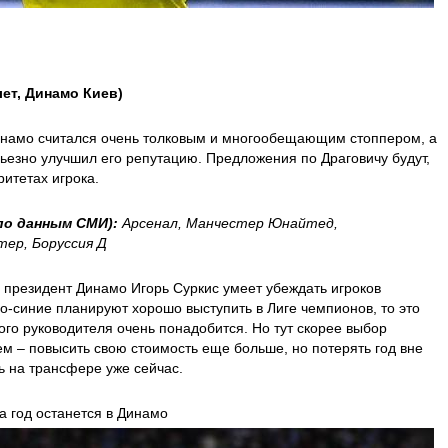
лет, Динамо Киев)
Динамо считался очень толковым и многообещающим стоппером, а
ьезно улучшил его репутацию. Предложения по Драговичу будут,
ритетах игрока.
по данным СМИ):
Арсенал, Манчестер Юнайтед,
тер, Боруссия Д
 президент Динамо Игорь Суркис умеет убеждать игроков
ло-синие планируют хорошо выступить в Лиге чемпионов, то это
ого руководителя очень понадобится. Но тут скорее выбор
ем – повысить свою стоимость еще больше, но потерять год вне
ь на трансфере уже сейчас.
а год останется в Динамо