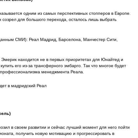
называется одним из самых перспективных стопперов в Европе.
н созрел для большого перехода, осталось лишь выбрать
данным СМИ): Реал Мадрид, Барселона, Манчестер Сити,
 Эмерик находится не в первых приоритетах для Юнайтед и
купить его из-за трансферного эмбарго. Так что многое будет
 и профессионализма менеджмента Реала.
дет в мадридский Реал
сель)
озил в своем развитии и сейчас лучший момент для него пойти
оната, получить новую мотивацию и прогрессировать в