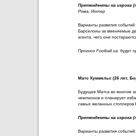
Претенденты на игрока (
Рома, Интер
Варианты развития событий
Барселоны за вменяемые ден
агента, чего они постарают
Прогноз Football.ua:
будет п
Матс Хуммельс (26 лет, Бо
Будущее Матса во многом за
чемпионов и планирует избав
самых желанных стопперов 
Претенденты на игрока (
Варианты развития событий: