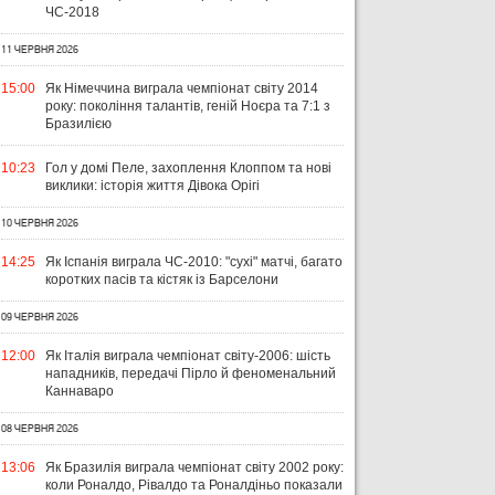
ЧС-2018
11 ЧЕРВНЯ 2026
15:00
Як Німеччина виграла чемпіонат світу 2014
року: покоління талантів, геній Ноєра та 7:1 з
Бразилією
10:23
Гол у домі Пеле, захоплення Клоппом та нові
виклики: історія життя Дівока Орігі
10 ЧЕРВНЯ 2026
14:25
Як Іспанія виграла ЧС-2010: "сухі" матчі, багато
коротких пасів та кістяк із Барселони
09 ЧЕРВНЯ 2026
12:00
Як Італія виграла чемпіонат світу-2006: шість
нападників, передачі Пірло й феноменальний
Каннаваро
08 ЧЕРВНЯ 2026
13:06
Як Бразилія виграла чемпіонат світу 2002 року:
коли Роналдо, Рівалдо та Роналдіньо показали