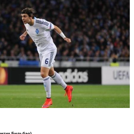
летик Бильбао)