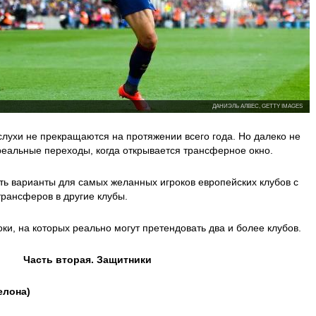
ДАНИЭЛЬ АЛВЕС, GETTY IMAGES
слухи не прекращаются на протяжении всего года. Но далеко не
реальные переходы, когда открывается трансферное окно.
ь варианты для самых желанных игроков европейских клубов с
трансферов в другие клубы.
ки, на которых реально могут претендовать два и более клубов.
Часть вторая. Защитники
елона)