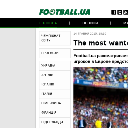
ГОЛОВНА
НОВИНИ
МА
14 ТРАВНЯ 2015, 18:19
ЧЕМПІОНАТ
СВІТУ
The most wante
ПРОГНОЗИ
Football.ua рассматрива
игроков в Европе предст
УКРАЇНА
АНГЛІЯ
ІСПАНІЯ
ІТАЛІЯ
НІМЕЧЧИНА
ФРАНЦІЯ
НІДЕРЛАНДИ