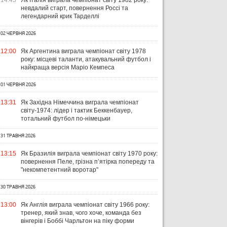
14:45
Як Італія виграла чемпіонат світу 1982 року:
невдалий старт, повернення Россі та
легендарний крик Тарделлі
02 ЧЕРВНЯ 2026
12:00
Як Аргентина виграла чемпіонат світу 1978
року: місцеві таланти, атакувальний футбол і
найкраща версія Маріо Кемпеса
01 ЧЕРВНЯ 2026
13:31
Як Західна Німеччина виграла чемпіонат
світу-1974: лідер і тактик Беккенбауер,
тотальний футбол по-німецьки
31 ТРАВНЯ 2026
13:15
Як Бразилія виграла чемпіонат світу 1970 року:
повернення Пеле, грізна п’ятірка попереду та
"некомпетентний воротар"
30 ТРАВНЯ 2026
13:00
Як Англія виграла чемпіонат світу 1966 року:
тренер, який знав, чого хоче, команда без
вінгерів і Боббі Чарльтон на піку форми