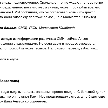
и сложен одновременно. Сначала он точно уходил, теперь точно
определенного пока что нет, а значит, может произойти все, что
панские СМИ сообщили, что он согласовал новый контракт с
что Дани Алвес сделал тоже самое, но с Манчестер Юнайтед.
по данным СМИ)
: ПСЖ, Манчестер Юнайтед
: исходя из информации различных СМИ, сейчас Алвес
лашении с каталонцами. Но если вдруг в процесс вмешается
, то произойти может всякое. Например, переезд в Англию...
тся в клубе
 Барселона)
 когда сидеть на лавке запасных просто стыдно. С большой долей
ть, что он покинет Камп Ноу предстоящим летом, а не будет еще
ру Дани Алвеса со скамеечки.