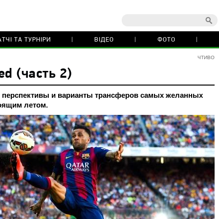
ТЧІ ТА ТУРНІРИ
ВІДЕО
ФОТО
ЧТИВО
d (часть 2)
ет перспективы и варианты трансферов самых желанных
оящим летом.