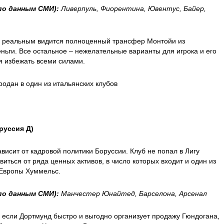
по данным СМИ):
Ливерпуль, Фиорентина, Ювентус, Байер,
: реальным видится полноценный трансфер Монтойи из
ьги. Все остальное – нежелательные варианты для игрока и его
ся избежать всеми силами.
родан в один из итальянских клубов
руссия Д)
висит от кадровой политики Боруссии. Клуб не попал в Лигу
иться от ряда ценных активов, в число которых входит и один из
Европы Хуммельс.
по данным СМИ):
Манчестер Юнайтед, Барселона, Арсенал
 если Дортмунд быстро и выгодно организует продажу Гюндогана,