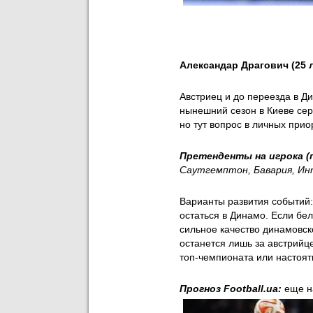
Александар Драгович (25 
Австриец и до переезда в 
нынешний сезон в Киеве сер
но тут вопрос в личных прио
Претенденты на игрока (
Саутгемптон, Бавария, Ин
Варианты развития событий:
остаться в Динамо. Если бе
сильное качество динамовск
останется лишь за австрийц
топ-чемпионата или настоят
Прогноз Football.ua:
еще н