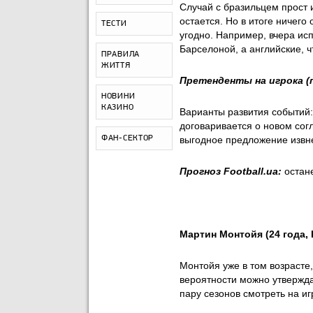
Случай с бразильцем прост 
остается. Но в итоге ничего 
ТЕСТИ
угодно. Например, вчера ис
Барселоной, а английские, 
ПРАВИЛА
ЖИТТЯ
Претенденты на игрока (
НОВИНИ
КАЗИНО
Варианты развития событий
договаривается о новом сог
ФАН-СЕКТОР
выгодное предложение извне
Прогноз Football.ua:
остане
Мартин Монтойя (24 года,
Монтойя уже в том возрасте,
вероятности можно утвержда
пару сезонов смотреть на иг