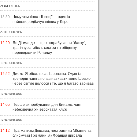
21 ЛИПНЯ 2026
13:30
Чому чемпіонат Швеції — один із
найнепередбачуваніших у Європі
22 ЧЕРВНЯ 2026
12:20
Ян Діоманде — про пограбування "банку",
трагічну загибель сестри та обіцянку
перевершити Роналду
19 ЧЕРВНЯ 2026
12:52
Джеко: Я обожнював Шевченка. Один із
тренерів навіть почав називати мене Шевою
через світле волосся і те, що я багато забивав
17 ЧЕРВНЯ 2026
14:05
Перше випробування для Динамо: чим
небезпечна Університатя Клуж
12 ЧЕРВНЯ 2026
14:12
Прагматизм Дешама, нестримний Мбаппе та
блискучий Грізманн: як Франція виграла