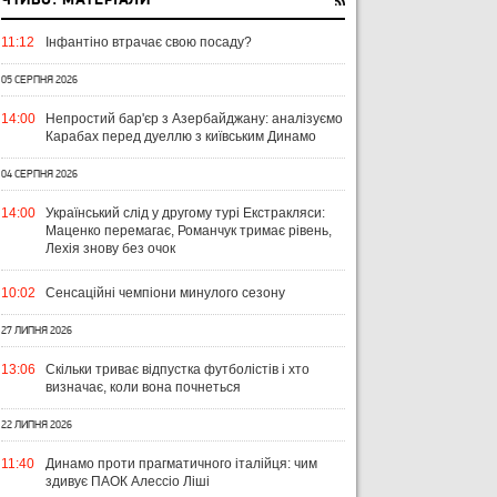
ЧТИВО: МАТЕРІАЛИ
11:12
Інфантіно втрачає свою посаду?
05 СЕРПНЯ 2026
14:00
Непростий бар'єр з Азербайджану: аналізуємо
Карабах перед дуеллю з київським Динамо
04 СЕРПНЯ 2026
14:00
Український слід у другому турі Екстракляси:
Маценко перемагає, Романчук тримає рівень,
Лехія знову без очок
10:02
Сенсаційні чемпіони минулого сезону
27 ЛИПНЯ 2026
13:06
Скільки триває відпустка футболістів і хто
визначає, коли вона почнеться
22 ЛИПНЯ 2026
11:40
Динамо проти прагматичного італійця: чим
здивує ПАОК Алессіо Ліші