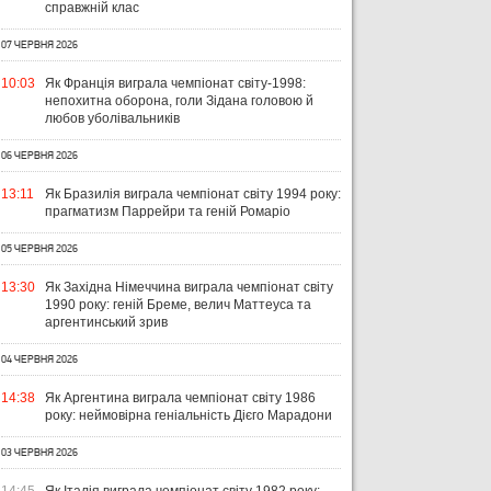
справжній клас
07 ЧЕРВНЯ 2026
10:03
Як Франція виграла чемпіонат світу-1998:
непохитна оборона, голи Зідана головою й
любов уболівальників
06 ЧЕРВНЯ 2026
13:11
Як Бразилія виграла чемпіонат світу 1994 року:
прагматизм Паррейри та геній Ромаріо
05 ЧЕРВНЯ 2026
13:30
Як Західна Німеччина виграла чемпіонат світу
1990 року: геній Бреме, велич Маттеуса та
аргентинський зрив
04 ЧЕРВНЯ 2026
14:38
Як Аргентина виграла чемпіонат світу 1986
року: неймовірна геніальність Дієго Марадони
03 ЧЕРВНЯ 2026