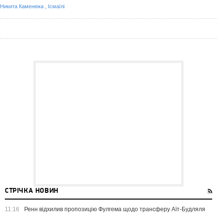
,
Никита Каменюка
Ісмаїлі
СТРІЧКА НОВИН
11:16
Ренн відхилив пропозицію Фулгема щодо трансферу Аїт-Будляля