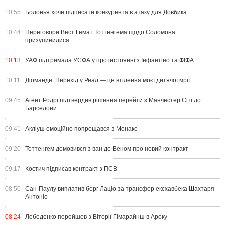
10:55
Болонья хоче підписати конкурента в атаку для Довбика
10:44
Переговори Вест Гема і Тоттенгема щодо Соломона
призупинилися
10:13
УАФ підтримала УЄФА у протистоянні з Інфантіно та ФІФА
10:11
Діоманде: Перехід у Реал — це втілення моєї дитячої мрії
09:45
Агент Родрі підтвердив рішення перейти з Манчестер Сіті до
Барселони
09:41
Акліуш емоційно попрощався з Монако
09:20
Тоттенгем домовився з ван де Веном про новий контракт
09:17
Костич підписав контракт з ПСВ
08:50
Сан-Паулу виплатив борг Лаціо за трансфер ексхавбека Шахтаря
Антоніо
08:24
Лебеденко перейшов з Віторії Гімарайнш в Ароку