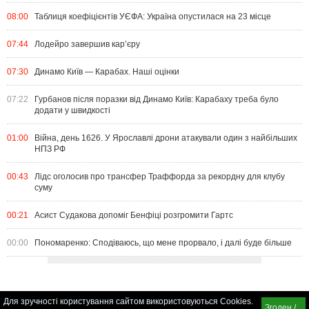
08:00
Таблиця коефіцієнтів УЄФА: Україна опустилася на 23 місце
07:44
Лодейро завершив кар’єру
07:30
Динамо Київ — Карабах. Наші оцінки
07:22
Гурбанов після поразки від Динамо Київ: Карабаху треба було
додати у швидкості
01:00
Війна, день 1626. У Ярославлі дрони атакували один з найбільших
НПЗ РФ
00:43
Лідс оголосив про трансфер Траффорда за рекордну для клубу
суму
00:21
Асист Судакова допоміг Бенфіці розгромити Гартс
00:00
Пономаренко: Сподіваюсь, що мене прорвало, і далі буде більше
Для зручності користування сайтом використовуються Cookies.
Згоден /