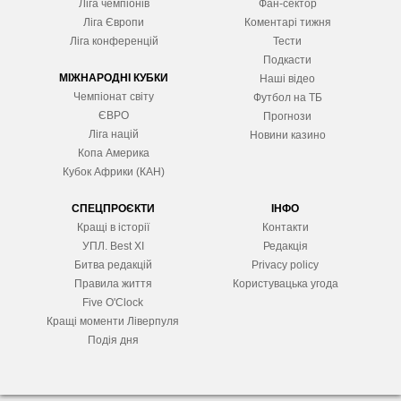
Ліга чемпіонів
Фан-сектор
Ліга Європ
и
Коментарі тижня
Ліга конференцій
Тести
Подкасти
МІЖНАРОДНІ КУБКИ
Наші відео
Чемпіонат світу
Футбол на ТБ
ЄВРО
Прогнози
Ліга націй
Новини казино
Копа Америка
Кубок Африки (КАН)
СПЕЦПРОЄКТИ
ІНФО
Кращі в історії
Контакти
УПЛ. Best XІ
Редакція
Битва редакцій
Privacy policy
Правила життя
Користувацька угода
Five O'Clock
Кращі моменти Ліверпуля
Подія дня