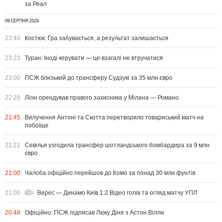
за Реал
09 СЕРПНЯ 2026
23:40
Костюк: Гра забувається, а результат залишається
23:23
Туран: Іноді керувати — це взагалі не втручатися
23:00
ПСЖ близький до трансферу Судзукі за 35 млн євро
22:28
Ліон орендував правого захисника у Мілана — Романо
21:45
Вилучення Антоні та Скотта перетворило товариський матч на
побоїще
21:21
Севілья узгодила трансфер шотландського бомбардира за 9 млн
євро
21:00
Чалоба офіційно перейшов до Комо за понад 30 млн фунтів
21:00
Верес — Динамо Київ 1:2 Відео голів та огляд матчу УПЛ
20:48
Офіційно: ПСЖ підписав Люку Діня з Астон Вілли