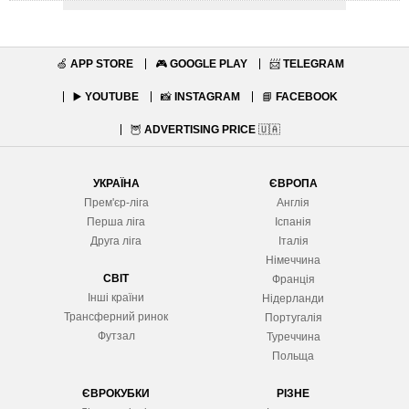
🍏
APP STORE
🎮
GOOGLE PLAY
📨
TELEGRAM
▶️
YOUTUBE
📸
INSTAGRAM
📘
FACEBOOK
🦉
ADVERTISING PRICE
🇺🇦
УКРАЇНА
ЄВРОПА
Прем'єр-ліга
Англія
Перша ліга
Іспанія
Друга ліга
Італія
Німеччина
СВІТ
Франція
Інші країни
Нідерланди
Трансферний ринок
Португалія
Футзал
Туреччина
Польща
ЄВРОКУБКИ
РІЗНЕ