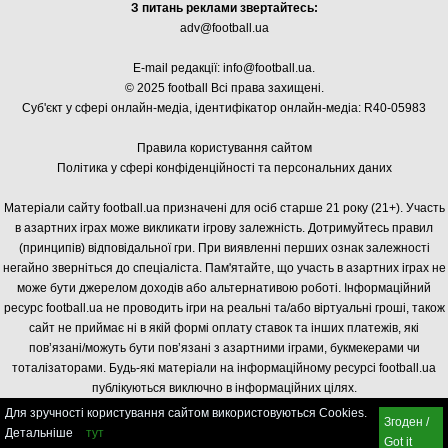
З питань реклами звертайтесь:
adv@football.ua
E-mail редакції:
info@football.ua
.
© 2025 football Всі права захищені.
Суб'єкт у сфері онлайн-медіа, і
дентифікатор онлайн-медіа: R40-05983
Правила користування сайтом
Політика у сфері конфіденційності та персональних даних
Матеріали сайту football.ua призначені для осіб старше 21 року (21+). Участь
в азартних іграх може викликати ігрову залежність. Дотримуйтесь правил
(принципів) відповідальної гри. При виявленні перших ознак залежності
негайно зверніться до спеціаліста. Пам'ятайте, що участь в азартних іграх не
може бути джерелом доходів або альтернативою роботі. Інформаційний
ресурс football.ua не проводить ігри на реальні та/або віртуальні гроші, також
сайт не приймає ні в якій формі оплату ставок та інших платежів, які
пов’язані/можуть бути пов’язані з азартними іграми, букмекерами чи
тоталізаторами. Будь-які матеріали на інформаційному ресурсі football.ua
публікуються виключно в інформаційних цілях.
Для зручності користування сайтом використовуються Cookies.
Згоден /
Детальніше
тут
Got it