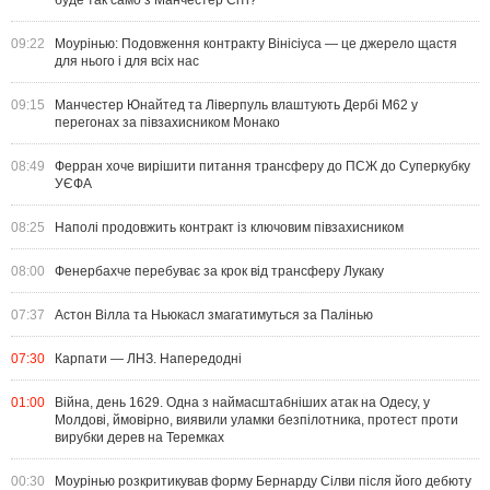
буде так само з Манчестер Сіті?
09:22
Моурінью: Подовження контракту Вінісіуса — це джерело щастя
для нього і для всіх нас
09:15
Манчестер Юнайтед та Ліверпуль влаштують Дербі M62 у
перегонах за півзахисником Монако
08:49
Ферран хоче вирішити питання трансферу до ПСЖ до Суперкубку
УЄФА
08:25
Наполі продовжить контракт із ключовим півзахисником
08:00
Фенербахче перебуває за крок від трансферу Лукаку
07:37
Астон Вілла та Ньюкасл змагатимуться за Палінью
07:30
Карпати — ЛНЗ. Напередодні
01:00
Війна, день 1629. Одна з наймасштабніших атак на Одесу, у
Молдові, ймовірно, виявили уламки безпілотника, протест проти
вирубки дерев на Теремках
00:30
Моурінью розкритикував форму Бернарду Сілви після його дебюту