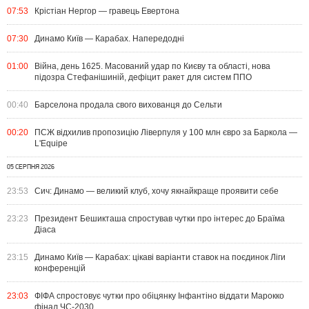
07:53
Крістіан Нергор — гравець Евертона
07:30
Динамо Київ — Карабах. Напередодні
01:00
Війна, день 1625. Масований удар по Києву та області, нова
підозра Стефанішиній, дефіцит ракет для систем ППО
00:40
Барселона продала свого вихованця до Сельти
00:20
ПСЖ відхилив пропозицію Ліверпуля у 100 млн євро за Баркола —
L'Equipe
05 СЕРПНЯ 2026
23:53
Сич: Динамо — великий клуб, хочу якнайкраще проявити себе
23:23
Президент Бешикташа спростував чутки про інтерес до Браїма
Діаса
23:15
Динамо Київ — Карабах: цікаві варіанти ставок на поєдинок Ліги
конференцій
23:03
ФІФА спростовує чутки про обіцянку Інфантіно віддати Марокко
фінал ЧС-2030