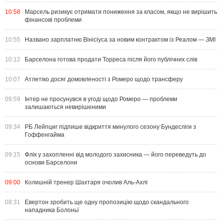
10:58
Марсель ризикує отримати пониження за класом, якщо не вирішить
фінансові проблеми
10:55
Названо зарплатню Вінісіуса за новим контрактом із Реалом — ЗМІ
10:12
Барселона готова продати Торреса після його публічних слів
10:07
Атлетіко досяг домовленості з Ромеро щодо трансферу
09:59
Інтер не просунувся в угоді щодо Ромеро — проблеми
залишаються невирішеними
09:34
РБ Лейпциг підпише відкриття минулого сезону Бундесліги з
Гоффенгайма
09:15
Флік у захопленні від молодого захисника — його переведуть до
основи Барселони
09:00
Колишній тренер Шахтаря очолив Аль-Ахлі
08:31
Евертон зробить ще одну пропозицію щодо скандального
нападника Болоньї