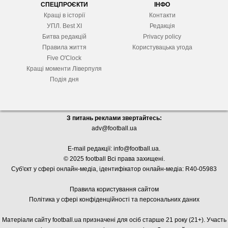
СПЕЦПРОЄКТИ
ІНФО
Кращі в історії
Контакти
УПЛ. Best XІ
Редакція
Битва редакцій
Privacy policy
Правила життя
Користувацька угода
Five O'Clock
Кращі моменти Ліверпуля
Подія дня
З питань реклами звертайтесь:
adv@football.ua
E-mail редакції:
info@football.ua
.
© 2025 football Всі права захищені.
Суб'єкт у сфері онлайн-медіа, і
дентифікатор онлайн-медіа: R40-05983
Правила користування сайтом
Політика у сфері конфіденційності та персональних даних
Матеріали сайту football.ua призначені для осіб старше 21 року (21+). Участь