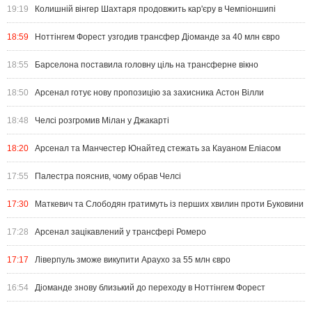
19:19
Колишній вінгер Шахтаря продовжить кар'єру в Чемпіоншипі
18:59
Ноттінгем Форест узгодив трансфер Діоманде за 40 млн євро
18:55
Барселона поставила головну ціль на трансферне вікно
18:50
Арсенал готує нову пропозицію за захисника Астон Вілли
18:48
Челсі розгромив Мілан у Джакарті
18:20
Арсенал та Манчестер Юнайтед стежать за Кауаном Еліасом
17:55
Палестра пояснив, чому обрав Челсі
17:30
Маткевич та Слободян гратимуть із перших хвилин проти Буковини
17:28
Арсенал зацікавлений у трансфері Ромеро
17:17
Ліверпуль зможе викупити Араухо за 55 млн євро
16:54
Діоманде знову близький до переходу в Ноттінгем Форест