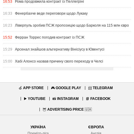
16:53
Рома продовжила контракт із Пеллегріні
16:33
Фенербахче веде переговори щодо Лукаку
16:23
Ліверпуль зробив ПСЖ пропозицію щодо Барколя на 115 млн євро
15:52
Ферран Торрес погодив контракт із ПСЖ
15:29
Арсенал знайшов альтернативу Вінісіусу в Ювентусі
15:00
Хабі Алонсо назвав причину свого переходу в Челсі
🍏
APP STORE
🎮
GOOGLE PLAY
📨
TELEGRAM
▶️
YOUTUBE
📸
INSTAGRAM
📘
FACEBOOK
🦉
ADVERTISING PRICE
🇺🇦
УКРАЇНА
ЄВРОПА
Прем'єр-ліга
Англія