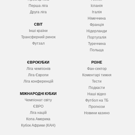
Перша ліга
Іспанія
Друга ліга
Італія
Німеччина
СВІТ
Франція
Інші країни
Нідерланди
Трансферний ринок
Португалія
Футзал
Туреччина
Польща
ЄВРОКУБКИ
РІЗНЕ
Ліга чемпіонів
Фан-сектор
Ліга Європ
и
Коментарі тижня
Ліга конференцій
Тести
Подкасти
МІЖНАРОДНІ КУБКИ
Наші відео
Чемпіонат світу
Футбол на ТБ
ЄВРО
Прогнози
Ліга націй
Новини казино
Копа Америка
Кубок Африки (КАН)