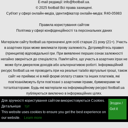
E-mail редакції:
info@football.ua
.
© 2025 football Всі права захищені.
Суб'єкт у сфері онлайн-медіа, і
дентифікатор онлайн-медіа: R40-05983
Правила користування сайтом
Політика у сфері конфіденційності та персональних даних
Матеріали сайту football.ua призначені для осіб старше 21 року (21+). Участь
в азартних іграх може викликати ігрову залежність. Дотримуйтесь правил
(принципів) відповідальної гри. При виявленні перших ознак залежності
негайно зверніться до спеціаліста. Пам'ятайте, що участь в азартних іграх не
може бути джерелом доходів або альтернативою роботі. Інформаційний
ресурс football.ua не проводить ігри на реальні та/або віртуальні гроші, також
сайт не приймає ні в якій формі оплату ставок та інших платежів, які
пов’язані/можуть бути пов’язані з азартними іграми, букмекерами чи
тоталізаторами. Будь-які матеріали на інформаційному ресурсі football.ua
публікуються виключно в інформаційних цілях.
Для зручності користування сайтом використовуються Cookies.
Згоден /
Детальніше
тут
Got it
This website uses cookies to ensure you get the best experience on
our website.
Learn more