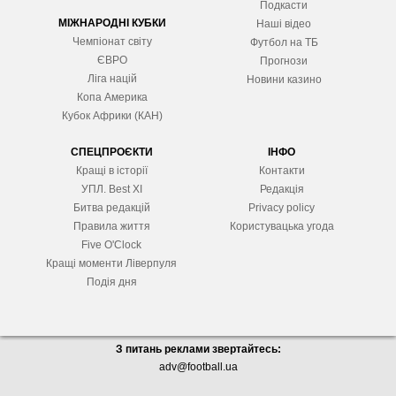
Подкасти
МІЖНАРОДНІ КУБКИ
Наші відео
Чемпіонат світу
Футбол на ТБ
ЄВРО
Прогнози
Ліга націй
Новини казино
Копа Америка
Кубок Африки (КАН)
СПЕЦПРОЄКТИ
ІНФО
Кращі в історії
Контакти
УПЛ. Best XІ
Редакція
Битва редакцій
Privacy policy
Правила життя
Користувацька угода
Five O'Clock
Кращі моменти Ліверпуля
Подія дня
З питань реклами звертайтесь:
adv@football.ua