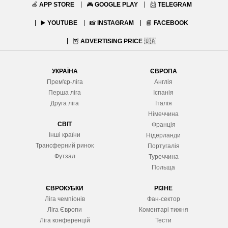
🍏
APP STORE
🎮
GOOGLE PLAY
📨
TELEGRAM
▶️
YOUTUBE
📸
INSTAGRAM
📘
FACEBOOK
🦉
ADVERTISING PRICE
🇺🇦
УКРАЇНА
ЄВРОПА
Прем'єр-ліга
Англія
Перша ліга
Іспанія
Друга ліга
Італія
Німеччина
СВІТ
Франція
Інші країни
Нідерланди
Трансферний ринок
Португалія
Футзал
Туреччина
Польща
ЄВРОКУБКИ
РІЗНЕ
Ліга чемпіонів
Фан-сектор
Ліга Європ
и
Коментарі тижня
Ліга конференцій
Тести