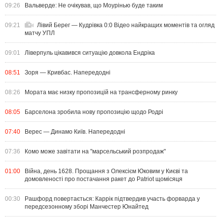
09:26
Вальверде: Не очікував, що Моурінью буде таким
09:21
Лівий Берег — Кудрівка 0:0 Відео найкращих моментів та огляд
матчу УПЛ
09:01
Ліверпуль цікавився ситуацію довкола Ендріка
08:51
Зоря — Кривбас. Напередодні
08:26
Мората має низку пропозицій на трансферному ринку
08:05
Барселона зробила нову пропозицію щодо Родрі
07:40
Верес — Динамо Київ. Напередодні
07:36
Комо може завітати на "марсельський розпродаж"
01:00
Війна, день 1628. Прощання з Олексієм Юковим у Києві та
домовленості про постачання ракет до Patriot щомісяця
00:30
Рашфорд повертається: Каррік підтвердив участь форварда у
передсезонному зборі Манчестер Юнайтед