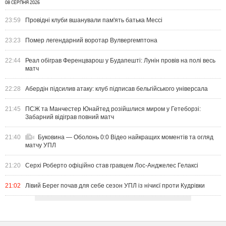
08 СЕРПНЯ 2026
23:59
Провідні клуби вшанували пам'ять батька Мессі
23:23
Помер легендарний воротар Вулвергемптона
22:44
Реал обіграв Ференцварош у Будапешті: Лунін провів на полі весь
матч
22:28
Абердін підсилив атаку: клуб підписав бельгійського універсала
21:45
ПСЖ та Манчестер Юнайтед розійшлися миром у Гетеборзі:
Забарний відіграв повний матч
21:40
Буковина — Оболонь 0:0 Відео найкращих моментів та огляд
матчу УПЛ
21:20
Серхі Роберто офіційно став гравцем Лос-Анджелес Гелаксі
21:02
Лівий Берег почав для себе сезон УПЛ із нічиєї проти Кудрівки