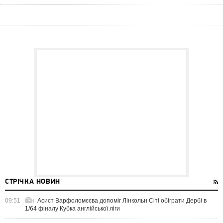
СТРІЧКА НОВИН
09:51
Асист Варфоломєєва допоміг Лінкольн Сіті обіграти Дербі в
1/64 фіналу Кубка англійської ліги