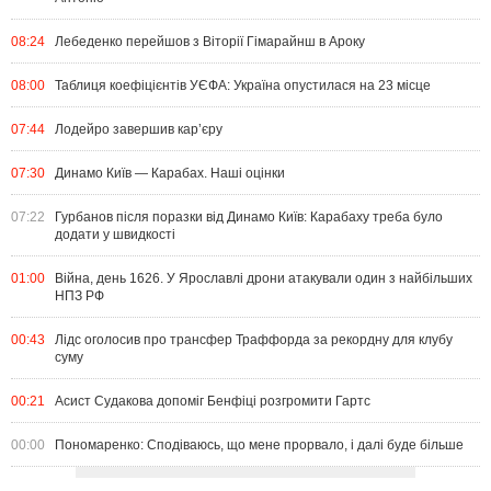
08:24
Лебеденко перейшов з Віторії Гімарайнш в Ароку
08:00
Таблиця коефіцієнтів УЄФА: Україна опустилася на 23 місце
07:44
Лодейро завершив кар’єру
07:30
Динамо Київ — Карабах. Наші оцінки
07:22
Гурбанов після поразки від Динамо Київ: Карабаху треба було
додати у швидкості
01:00
Війна, день 1626. У Ярославлі дрони атакували один з найбільших
НПЗ РФ
00:43
Лідс оголосив про трансфер Траффорда за рекордну для клубу
суму
00:21
Асист Судакова допоміг Бенфіці розгромити Гартс
00:00
Пономаренко: Сподіваюсь, що мене прорвало, і далі буде більше