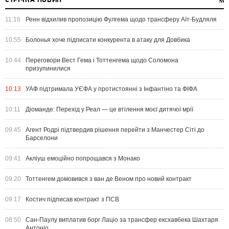
СТРІЧКА НОВИН
11:16
Ренн відхилив пропозицію Фулгема щодо трансферу Аїт-Будляля
10:55
Болонья хоче підписати конкурента в атаку для Довбика
10:44
Переговори Вест Гема і Тоттенгема щодо Соломона
призупинилися
10:13
УАФ підтримала УЄФА у протистоянні з Інфантіно та ФІФА
10:11
Діоманде: Перехід у Реал — це втілення моєї дитячої мрії
09:45
Агент Родрі підтвердив рішення перейти з Манчестер Сіті до
Барселони
09:41
Акліуш емоційно попрощався з Монако
09:20
Тоттенгем домовився з ван де Веном про новий контракт
09:17
Костич підписав контракт з ПСВ
08:50
Сан-Паулу виплатив борг Лаціо за трансфер ексхавбека Шахтаря
Антоніо