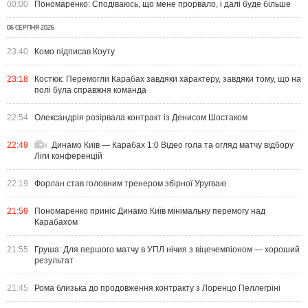
00:00
Пономаренко: Сподіваюсь, що мене прорвало, і далі буде більше
06 СЕРПНЯ 2026
23:40
Комо підписав Коуту
23:18
Костюк: Перемогли Карабах завдяки характеру, завдяки тому, що на
полі була справжня команда
22:54
Олександрія розірвала контракт із Денисом Шостаком
22:49
Динамо Київ — Карабах 1:0 Відео гола та огляд матчу відбору
Ліги конференцій
22:19
Форлан став головним тренером збірної Уругваю
21:59
Пономаренко приніс Динамо Київ мінімальну перемогу над
Карабахом
21:55
Груша: Для першого матчу в УПЛ нічия з віцечемпіоном — хороший
результат
21:45
Рома близька до продовження контракту з Лоренцо Пеллегріні