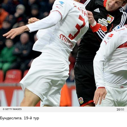
16
/88
© GETTY IMAGES
Бундеслига. 19-й тур