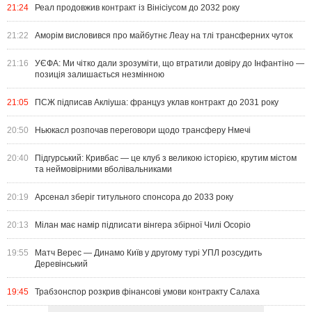
21:24
Реал продовжив контракт із Вінісіусом до 2032 року
21:22
Аморім висловився про майбутнє Леау на тлі трансферних чуток
21:16
УЄФА: Ми чітко дали зрозуміти, що втратили довіру до Інфантіно —
позиція залишається незмінною
21:05
ПСЖ підписав Акліуша: француз уклав контракт до 2031 року
20:50
Ньюкасл розпочав переговори щодо трансферу Нмечі
20:40
Підгурський: Кривбас — це клуб з великою історією, крутим містом
та неймовірними вболівальниками
20:19
Арсенал зберіг титульного спонсора до 2033 року
20:13
Мілан має намір підписати вінгера збірної Чилі Осоріо
19:55
Матч Верес — Динамо Київ у другому турі УПЛ розсудить
Деревінський
19:45
Трабзонспор розкрив фінансові умови контракту Салаха