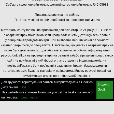
Суб'єкт у сфері онлайн-медіа, і
дентифікатор онлайн-медіа: R40-05983
Правила користування сайтом
Політика у сфері конфіденційності та персональних даних
Матеріали сайту football.ua призначені для осіб старше 21 року (21+). Участь
в азартних іграх може викликати ігрову залежність. Дотримуйтесь правил
(принципів) відповідальної гри. При виявленні перших ознак залежності
негайно зверніться до спеціаліста. Пам'ятайте, що участь в азартних іграх не
може бути джерелом доходів або альтернативою роботі. Інформаційний
ресурс football.ua не проводить ігри на реальні та/або віртуальні гроші, також
сайт не приймає ні в якій формі оплату ставок та інших платежів, які
пов’язані/можуть бути пов’язані з азартними іграми, букмекерами чи
тоталізаторами. Будь-які матеріали на інформаційному ресурсі football.ua
публікуються виключно в інформаційних цілях.
Для зручності користування сайтом використовуються Cookies.
Згоден /
Детальніше
тут
Got it
This website uses cookies to ensure you get the best experience on
our website.
Learn more