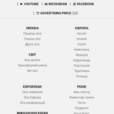
▶️
YOUTUBE
📸
INSTAGRAM
📘
FACEBOOK
🦉
ADVERTISING PRICE
🇺🇦
УКРАЇНА
ЄВРОПА
Прем'єр-ліга
Англія
Перша ліга
Іспанія
Друга ліга
Італія
Німеччина
СВІТ
Франція
Інші країни
Нідерланди
Трансферний ринок
Португалія
Футзал
Туреччина
Польща
ЄВРОКУБКИ
РІЗНЕ
Ліга чемпіонів
Фан-сектор
Ліга Європ
и
Коментарі тижня
Ліга конференцій
Тести
Подкасти
МІЖНАРОДНІ КУБКИ
Наші відео