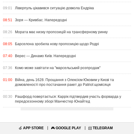
09:01
Ліверпуль цікавився ситуацію довкола Ендріка
08:51
Зоря — Кривбас. Напередодні
08:26
Мората має низку пропозицій на трансферному ринку
08:05
Барселона зробила нову пропозицію щодо Родрі
07:40
Верес — Динамо Київ. Напередодні
07:36
Комо може завітати на "марсельський розпродаж"
01:00
Війна, день 1628. Прощання з Олексієм Юковим у Києві та
домовленості про постачання ракет до Patriot щомісяця
00:30
Рашфорд повертається: Каррік підтвердив участь форварда у
передсезонному зборі Манчестер Юнайтед
🍏
APP STORE
🎮
GOOGLE PLAY
📨
TELEGRAM