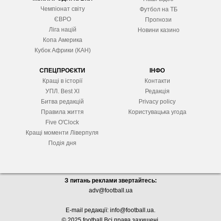
Чемпіонат світу
Футбол на ТБ
ЄВРО
Прогнози
Ліга націй
Новини казино
Копа Америка
Кубок Африки (КАН)
СПЕЦПРОЄКТИ
ІНФО
Кращі в історії
Контакти
УПЛ. Best XІ
Редакція
Битва редакцій
Privacy policy
Правила життя
Користувацька угода
Five O'Clock
Кращі моменти Ліверпуля
Подія дня
З питань реклами звертайтесь:
adv@football.ua
E-mail редакції:
info@football.ua
.
© 2025 football Всі права захищені.