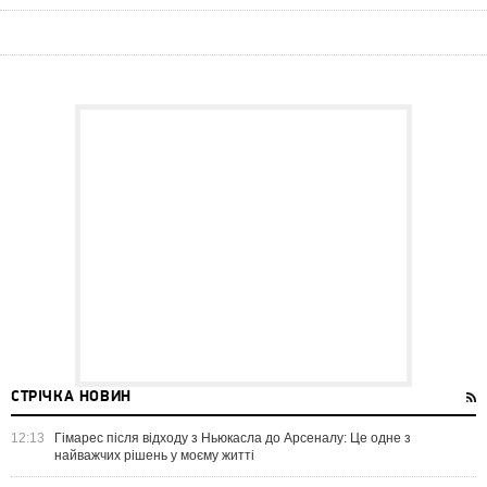
СТРІЧКА НОВИН
12:13
Гімарес після відходу з Ньюкасла до Арсеналу: Це одне з
найважчих рішень у моєму житті