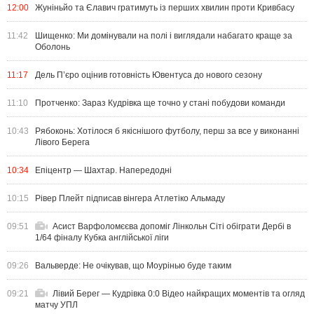
12:00
Жуніньйо та Єлавич гратимуть із перших хвилин проти Кривбасу
11:42
Шищенко: Ми домінували на полі і виглядали набагато краще за
Оболонь
11:17
Дель П’єро оцінив готовність Ювентуса до нового сезону
11:10
Протченко: Зараз Кудрівка ще точно у стані побудови команди
10:43
Рябоконь: Хотілося б якіснішого футболу, перш за все у виконанні
Лівого Берега
10:34
Епіцентр — Шахтар. Напередодні
10:15
Рівер Плейт підписав вінгера Атлетіко Альмаду
09:51
Асист Варфоломєєва допоміг Лінкольн Сіті обіграти Дербі в
1/64 фіналу Кубка англійської ліги
09:26
Вальверде: Не очікував, що Моурінью буде таким
09:21
Лівий Берег — Кудрівка 0:0 Відео найкращих моментів та огляд
матчу УПЛ