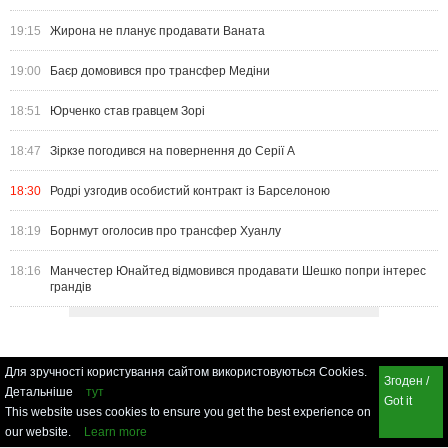
19:15
Жирона не планує продавати Ваната
19:00
Баєр домовився про трансфер Медіни
18:51
Юрченко став гравцем Зорі
18:47
Зіркзе погодився на повернення до Серії А
18:30
Родрі узгодив особистий контракт із Барселоною
18:19
Борнмут оголосив про трансфер Хуанлу
18:16
Манчестер Юнайтед відмовився продавати Шешко попри інтерес
грандів
Для зручності користування сайтом використовуються Cookies.
Згоден /
Детальніше
тут
Got it
This website uses cookies to ensure you get the best experience on
our website.
Learn more