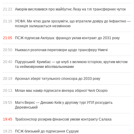
21:22
Аморім висловився про майбутнє Леау на тлі трансферних чуток
21:16
УЄФА: Ми чітко дали зрозуміти, що втратили довіру до Інфантіно —
позиція залишається незмінною
21:05
ПСЖ підписав Акліуша: француз уклав контракт до 2031 року
20:50
Ньюкасл розпочав переговори щодо трансферу Нмечі
20:40
Підгурський: Кривбас — це клуб з великою історією, крутим містом
та неймовірними вболівальниками
20:19
Арсенал зберіг титульного спонсора до 2033 року
20:13
Мілан має намір підписати вінгера збірної Чилі Осоріо
19:55
Матч Верес — Динамо Київ у другому турі УПЛ розсудить
Деревінський
19:45
Трабзонспор розкрив фінансові умови контракту Салаха
19:25
ПСЖ близький до підписання Судзукі