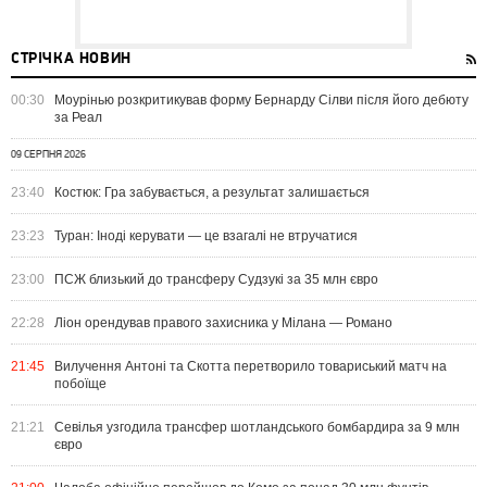
СТРІЧКА НОВИН
00:30
Моурінью розкритикував форму Бернарду Сілви після його дебюту
за Реал
09 СЕРПНЯ 2026
23:40
Костюк: Гра забувається, а результат залишається
23:23
Туран: Іноді керувати — це взагалі не втручатися
23:00
ПСЖ близький до трансферу Судзукі за 35 млн євро
22:28
Ліон орендував правого захисника у Мілана — Романо
21:45
Вилучення Антоні та Скотта перетворило товариський матч на
побоїще
21:21
Севілья узгодила трансфер шотландського бомбардира за 9 млн
євро