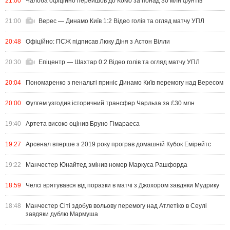
21:00
Чалоба офіційно перейшов до Комо за понад 30 млн фунтів
21:00
Верес — Динамо Київ 1:2 Відео голів та огляд матчу УПЛ
20:48
Офіційно: ПСЖ підписав Люку Діня з Астон Вілли
20:30
Епіцентр — Шахтар 0:2 Відео голів та огляд матчу УПЛ
20:04
Пономаренко з пенальті приніс Динамо Київ перемогу над Вересом
20:00
Фулгем узгодив історичний трансфер Чарльза за £30 млн
19:40
Артета високо оцінив Бруно Гімараеса
19:27
Арсенал вперше з 2019 року програв домашній Кубок Емірейтс
19:22
Манчестер Юнайтед змінив номер Маркуса Рашфорда
18:59
Челсі врятувався від поразки в матчі з Джохором завдяки Мудрику
18:48
Манчестер Сіті здобув вольову перемогу над Атлетіко в Сеулі
завдяки дублю Мармуша