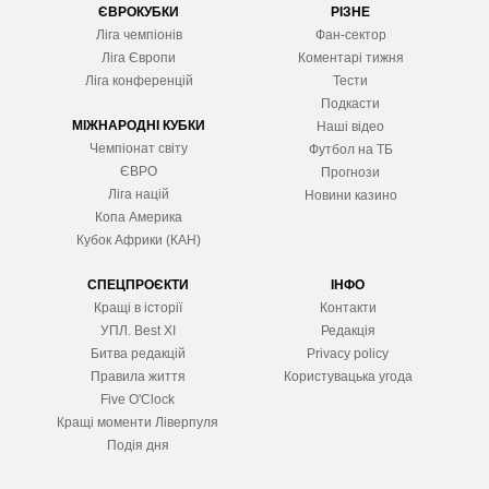
ЄВРОКУБКИ
РІЗНЕ
Ліга чемпіонів
Фан-сектор
Ліга Європ
и
Коментарі тижня
Ліга конференцій
Тести
Подкасти
МІЖНАРОДНІ КУБКИ
Наші відео
Чемпіонат світу
Футбол на ТБ
ЄВРО
Прогнози
Ліга націй
Новини казино
Копа Америка
Кубок Африки (КАН)
СПЕЦПРОЄКТИ
ІНФО
Кращі в історії
Контакти
УПЛ. Best XІ
Редакція
Битва редакцій
Privacy policy
Правила життя
Користувацька угода
Five O'Clock
Кращі моменти Ліверпуля
Подія дня