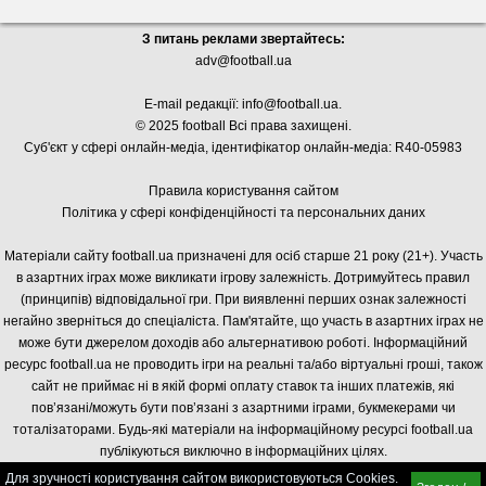
З питань реклами звертайтесь:
adv@football.ua
E-mail редакції:
info@football.ua
.
© 2025 football Всі права захищені.
Суб'єкт у сфері онлайн-медіа, і
дентифікатор онлайн-медіа: R40-05983
Правила користування сайтом
Політика у сфері конфіденційності та персональних даних
Матеріали сайту football.ua призначені для осіб старше 21 року (21+). Участь
в азартних іграх може викликати ігрову залежність. Дотримуйтесь правил
(принципів) відповідальної гри. При виявленні перших ознак залежності
негайно зверніться до спеціаліста. Пам'ятайте, що участь в азартних іграх не
може бути джерелом доходів або альтернативою роботі. Інформаційний
ресурс football.ua не проводить ігри на реальні та/або віртуальні гроші, також
сайт не приймає ні в якій формі оплату ставок та інших платежів, які
пов’язані/можуть бути пов’язані з азартними іграми, букмекерами чи
тоталізаторами. Будь-які матеріали на інформаційному ресурсі football.ua
публікуються виключно в інформаційних цілях.
Для зручності користування сайтом використовуються Cookies.