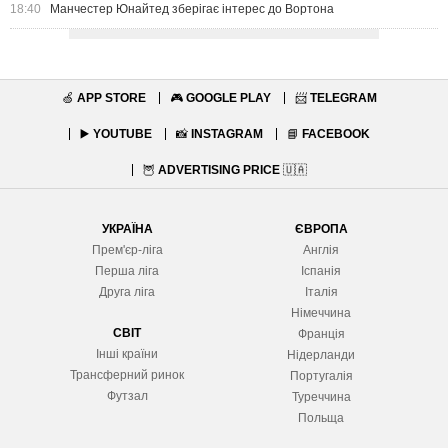
18:40
Манчестер Юнайтед зберігає інтерес до Вортона
🍏
APP STORE
🎮
GOOGLE PLAY
📨
TELEGRAM
▶️
YOUTUBE
📸
INSTAGRAM
📘
FACEBOOK
🦉
ADVERTISING PRICE
🇺🇦
УКРАЇНА
ЄВРОПА
Прем'єр-ліга
Англія
Перша ліга
Іспанія
Друга ліга
Італія
Німеччина
СВІТ
Франція
Інші країни
Нідерланди
Трансферний ринок
Португалія
Футзал
Туреччина
Польща