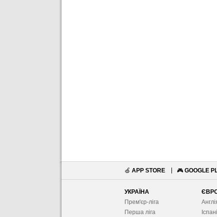
🍏
APP STORE
🎮
GOOGLE P
УКРАЇНА
ЄВР
Прем'єр-ліга
Англі
Перша ліга
Іспан