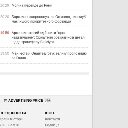
20:29
Моліна перейде до Роми
20:20
Барселоні запропонували Осімгена, але клуб
має іншого пріоритетного форварда
19:59
Арсенал готовий здійснити "щось
надзвичайне": Орнштейн розкрив нові деталі
щодо трансферу Вінісіуса
19:50
Манчестер Юнайтед готує велику пропозицію
за Голла
🦉
ADVERTISING PRICE
🇺🇦
СПЕЦПРОЄКТИ
ІНФО
Кращі в історії
Контакти
УПЛ. Best XІ
Редакція