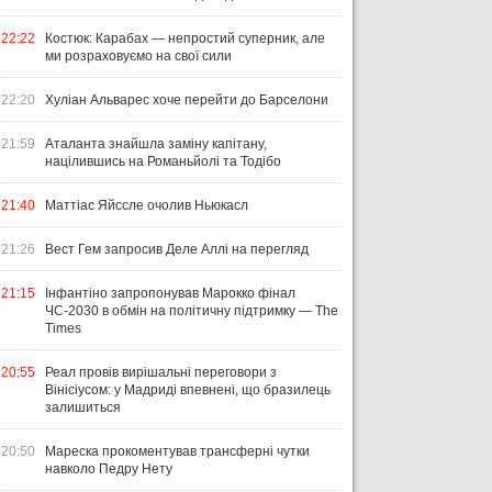
22:22
Костюк: Карабах — непростий суперник, але
ми розраховуємо на свої сили
22:20
Хуліан Альварес хоче перейти до Барселони
21:59
Аталанта знайшла заміну капітану,
націлившись на Романьйолі та Тодібо
21:40
Маттіас Яйссле очолив Ньюкасл
21:26
Вест Гем запросив Деле Аллі на перегляд
21:15
Інфантіно запропонував Марокко фінал
ЧС-2030 в обмін на політичну підтримку — The
Times
20:55
Реал провів вирішальні переговори з
Вінісіусом: у Мадриді впевнені, що бразилець
залишиться
20:50
Мареска прокоментував трансферні чутки
навколо Педру Нету