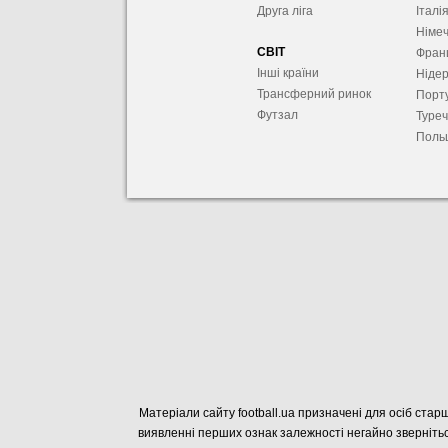
Друга ліга
Італі
Німе
СВІТ
Фран
Інші країни
Ніде
Трансферний ринок
Порту
Футзал
Туре
Поль
Матеріали сайту football.ua призначені для осіб старш
виявленні перших ознак залежності негайно звернітьс