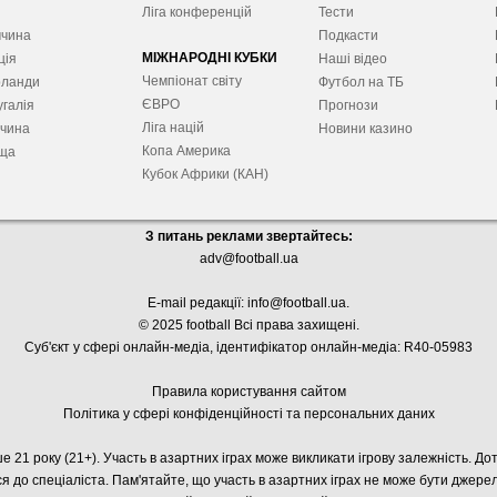
я
Ліга конференцій
Тести
ччина
Подкасти
МІЖНАРОДНІ КУБКИ
ція
Наші відео
Чемпіонат світу
рланди
Футбол на ТБ
ЄВРО
галія
Прогнози
Ліга націй
ччина
Новини казино
Копа Америка
ща
Кубок Африки (КАН)
З питань реклами звертайтесь:
adv@football.ua
E-mail редакції:
info@football.ua
.
© 2025 football Всі права захищені.
Суб'єкт у сфері онлайн-медіа, і
дентифікатор онлайн-медіа: R40-05983
Правила користування сайтом
Політика у сфері конфіденційності та персональних даних
е 21 року (21+). Участь в азартних іграх може викликати ігрову залежність. Д
я до спеціаліста. Пам'ятайте, що участь в азартних іграх не може бути джер