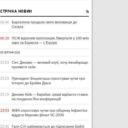
СТРІЧКА НОВИН
00:40
Барселона продала свого вихованця до
Сельти
00:20
ПСЖ відхилив пропозицію Ліверпуля у 100 млн
євро за Баркола — L'Equipe
05 СЕРПНЯ 2026
23:53
Сич: Динамо — великий клуб, хочу якнайкраще
проявити себе
23:23
Президент Бешикташа спростував чутки про
інтерес до Браїма Діаса
23:15
Динамо Київ — Карабах: цікаві варіанти ставок
на поєдинок Ліги конференцій
23:03
ФІФА спростовує чутки про обіцянку Інфантіно
віддати Марокко фінал ЧС-2030
22:40
Галл Сіті наближається до підписання Бейлі