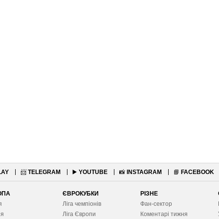
LAY
📨
TELEGRAM
▶️
YOUTUBE
📸
INSTAGRAM
📘
FACEBOOK
ОПА
ЄВРОКУБКИ
РІЗНЕ
я
Ліга чемпіонів
Фан-сектор
ія
Ліга Європ
и
Коментарі тижня