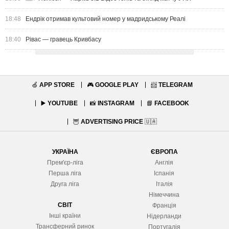
18:48
Ендрік отримав культовий номер у мадридському Реалі
18:40
Рівас — гравець Кривбасу
🍏
APP STORE
🎮
GOOGLE PLAY
📨
TELEGRAM
▶️
YOUTUBE
📸
INSTAGRAM
📘
FACEBOOK
🦉
ADVERTISING PRICE
🇺🇦
УКРАЇНА
ЄВРОПА
Прем'єр-ліга
Англія
Перша ліга
Іспанія
Друга ліга
Італія
Німеччина
СВІТ
Франція
Інші країни
Нідерланди
Трансферний ринок
Португалія