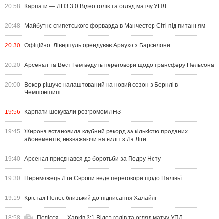
20:58
Карпати — ЛНЗ 3:0 Відео голів та огляд матчу УПЛ
20:48
Майбутнє єгипетського форварда в Манчестер Сіті під питанням
20:30
Офіційно: Ліверпуль орендував Араухо з Барселони
20:20
Арсенал та Вест Гем ведуть переговори щодо трансферу Нельсона
20:00
Вокер рішуче налаштований на новий сезон з Бернлі в
Чемпіоншипі
19:56
Карпати шокували розгромом ЛНЗ
19:45
Жирона встановила клубний рекорд за кількістю проданих
абонементів, незважаючи на виліт з Ла Ліги
19:40
Арсенал приєднався до боротьби за Педру Нету
19:30
Переможець Ліги Європи веде переговори щодо Паліньї
19:19
Крістал Пелес близький до підписання Халайлі
18:58
Полісся — Харків 3:1 Відео голів та огляд матчу УПЛ