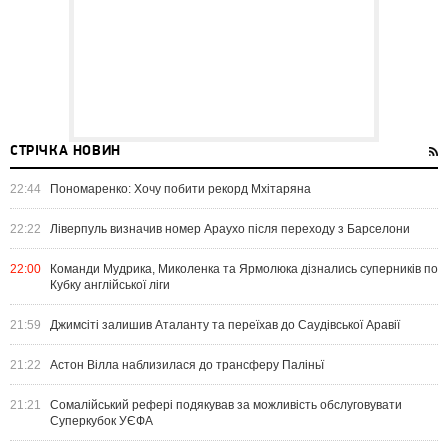
СТРІЧКА НОВИН
22:44
Пономаренко: Хочу побити рекорд Мхітаряна
22:22
Ліверпуль визначив номер Араухо після переходу з Барселони
22:00
Команди Мудрика, Миколенка та Ярмолюка дізнались суперників по
Кубку англійської ліги
21:59
Джимсіті залишив Аталанту та переїхав до Саудівської Аравії
21:22
Астон Вілла наблизилася до трансферу Паліньї
21:21
Сомалійський рефері подякував за можливість обслуговувати
Суперкубок УЄФА