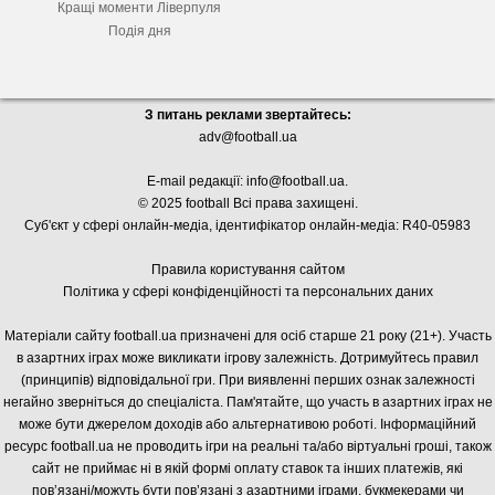
Кращі моменти Ліверпуля
Подія дня
З питань реклами звертайтесь:
adv@football.ua
E-mail редакції:
info@football.ua
.
© 2025 football Всі права захищені.
Суб'єкт у сфері онлайн-медіа, і
дентифікатор онлайн-медіа: R40-05983
Правила користування сайтом
Політика у сфері конфіденційності та персональних даних
Матеріали сайту football.ua призначені для осіб старше 21 року (21+). Участь
в азартних іграх може викликати ігрову залежність. Дотримуйтесь правил
(принципів) відповідальної гри. При виявленні перших ознак залежності
негайно зверніться до спеціаліста. Пам'ятайте, що участь в азартних іграх не
може бути джерелом доходів або альтернативою роботі. Інформаційний
ресурс football.ua не проводить ігри на реальні та/або віртуальні гроші, також
сайт не приймає ні в якій формі оплату ставок та інших платежів, які
пов’язані/можуть бути пов’язані з азартними іграми, букмекерами чи