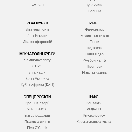
Футзал
Туреччина
Польща
ЄВРОКУБКИ
РІЗНЕ
Ліга чемпіонів
Фан-сектор
Ліга Європ
и
Коментарі тижня
Ліга конференцій
Тести
Подкасти
МІЖНАРОДНІ КУБКИ
Наші відео
Чемпіонат світу
Футбол на ТБ
ЄВРО
Прогнози
Ліга націй
Новини казино
Копа Америка
Кубок Африки (КАН)
СПЕЦПРОЄКТИ
ІНФО
Кращі в історії
Контакти
УПЛ. Best XІ
Редакція
Битва редакцій
Privacy policy
Правила життя
Користувацька угода
Five O'Clock