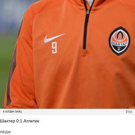
7
/69
© БОГДАН ЗАЯЦ
Шахтер 0:1 Атлетик
ЛЮДИ