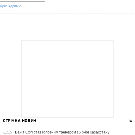
Луис Адриано
СТРІЧКА НОВИН
11:15
Ван‘т Схіп став головним тренером збірної Казахстану