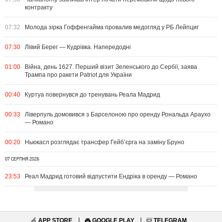
контракту
07:32
Молода зірка Гоффенгайма провалив медогляд у РБ Лейпциг
07:30
Лівий Берег — Кудрівка. Напередодні
01:00
Війна, день 1627. Перший візит Зеленського до Сербії, заява
Трампа про ракети Patriot для України
00:40
Куртуа повернувся до тренувань Реала Мадрид
00:33
Ліверпуль домовився з Барселоною про оренду Рональда Араухо
— Романо
00:20
Ньюкасл розглядає трансфер Гейб’єрга на заміну Бруно
07 СЕРПНЯ 2026
23:53
Реал Мадрид готовий відпустити Ендріка в оренду — Романо
🍏
APP STORE
🎮
GOOGLE PLAY
📨
TELEGRAM