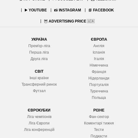
▶️
YOUTUBE
📸
INSTAGRAM
📘
FACEBOOK
🦉
ADVERTISING PRICE
🇺🇦
УКРАЇНА
ЄВРОПА
Прем'єр-ліга
Англія
Перша ліга
Іспанія
Друга ліга
Італія
Німеччина
СВІТ
Франція
Інші країни
Нідерланди
Трансферний ринок
Португалія
Футзал
Туреччина
Польща
ЄВРОКУБКИ
РІЗНЕ
Ліга чемпіонів
Фан-сектор
Ліга Європ
и
Коментарі тижня
Ліга конференцій
Тести
Подкасти