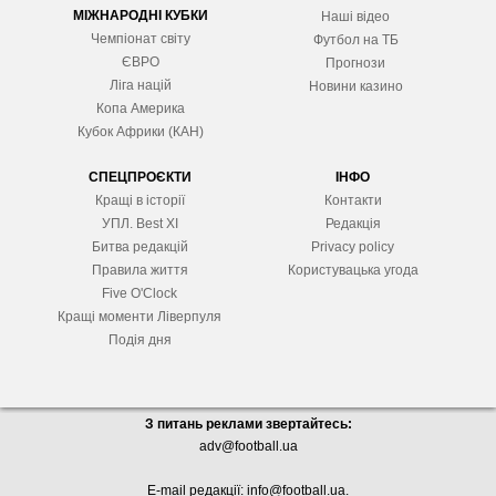
МІЖНАРОДНІ КУБКИ
Наші відео
Чемпіонат світу
Футбол на ТБ
ЄВРО
Прогнози
Ліга націй
Новини казино
Копа Америка
Кубок Африки (КАН)
СПЕЦПРОЄКТИ
ІНФО
Кращі в історії
Контакти
УПЛ. Best XІ
Редакція
Битва редакцій
Privacy policy
Правила життя
Користувацька угода
Five O'Clock
Кращі моменти Ліверпуля
Подія дня
З питань реклами звертайтесь:
adv@football.ua
E-mail редакції:
info@football.ua
.