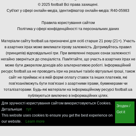
© 2025 football Всі права захищені.
Суб'єкт у сфері онлайн-медіа, і
дентифікатор онлайн-медіа: R40-05983
Правила користування сайтом
Політика у сфері конфіденційності та персональних даних
Матеріали сайту football.ua призначені для осіб старше 21 року (21+). Участь
в азартних іграх може викликати ігрову залежність. Дотримуйтесь правил
(принципів) відповідальної гри. При виявленні перших ознак залежності
негайно зверніться до спеціаліста. Пам'ятайте, що участь в азартних іграх не
може бути джерелом доходів або альтернативою роботі. Інформаційний
ресурс football.ua не проводить ігри на реальні та/або віртуальні гроші, також
сайт не приймає ні в якій формі оплату ставок та інших платежів, які
пов’язані/можуть бути пов’язані з азартними іграми, букмекерами чи
тоталізаторами. Будь-які матеріали на інформаційному ресурсі football.ua
публікуються виключно в інформаційних цілях.
Для зручності користування сайтом використовуються Cookies.
Згоден /
Детальніше
тут
Got it
This website uses cookies to ensure you get the best experience on
our website.
Learn more