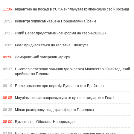
11:06
Інфантіно на посаді в УЄФА виплачував компенсацію своїй коханці
10:53
Ковентрі підписав хавбека Норшелланна Їренкі
10:21
Лівий Берег представив нові форми на сезон-2026/27
10:05
Реал придивляється до капітана Ювентуса
09:50
Домбровський завершив кар’єру
09:37
Ньюкасл остаточно зачинив двері перед Манчестер Юнайтед, який
прийшов за Голлом
09:19
Ельче оголосив про перехід Буонанотте з Брайтона
09:05
Моурінью почав запроваджувати суворі стандарти в Реалі
08:35
Мілан розмірковує над трансфером Паредеса
08:00
Буковина — Оболонь. Напередодні
07:58
Чалханоглу закликав Інтер почати перемовини щодо нового