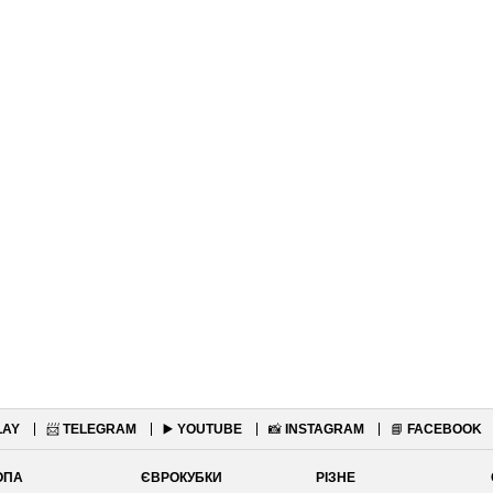
LAY
📨
TELEGRAM
▶️
YOUTUBE
📸
INSTAGRAM
📘
FACEBOOK
ОПА
ЄВРОКУБКИ
РІЗНЕ