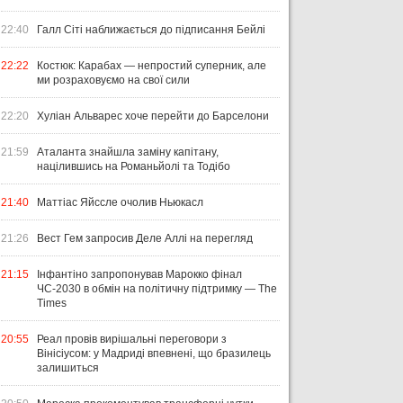
22:40
Галл Сіті наближається до підписання Бейлі
22:22
Костюк: Карабах — непростий суперник, але
ми розраховуємо на свої сили
22:20
Хуліан Альварес хоче перейти до Барселони
21:59
Аталанта знайшла заміну капітану,
націлившись на Романьйолі та Тодібо
21:40
Маттіас Яйссле очолив Ньюкасл
21:26
Вест Гем запросив Деле Аллі на перегляд
21:15
Інфантіно запропонував Марокко фінал
ЧС-2030 в обмін на політичну підтримку — The
Times
20:55
Реал провів вирішальні переговори з
Вінісіусом: у Мадриді впевнені, що бразилець
залишиться