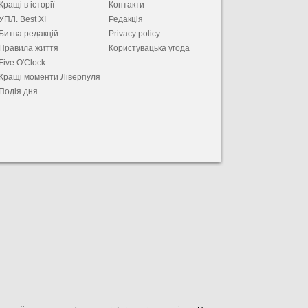
Кращі в історії
Контакти
УПЛ. Best XІ
Редакція
Битва редакцій
Privacy policy
Правила життя
Користувацька угода
Five O'Clock
Кращі моменти Ліверпуля
Подія дня