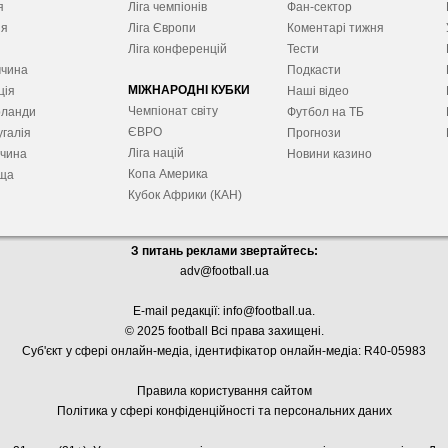
я
Ліга чемпіонів
Фан-сектор
ія
Ліга Європ
и
Коментарі тижня
я
Ліга конференцій
Тести
ччина
Подкасти
МІЖНАРОДНІ КУБКИ
ція
Наші відео
Чемпіонат світу
рланди
Футбол на ТБ
ЄВРО
галія
Прогнози
Ліга націй
ччина
Новини казино
Копа Америка
ща
Кубок Африки (КАН)
З питань реклами звертайтесь:
adv@football.ua
E-mail редакції:
info@football.ua
.
© 2025 football Всі права захищені.
Суб'єкт у сфері онлайн-медіа, і
дентифікатор онлайн-медіа: R40-05983
Правила користування сайтом
Політика у сфері конфіденційності та персональних даних