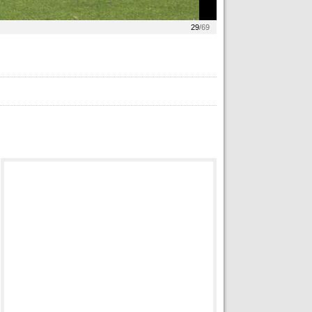
29
/69