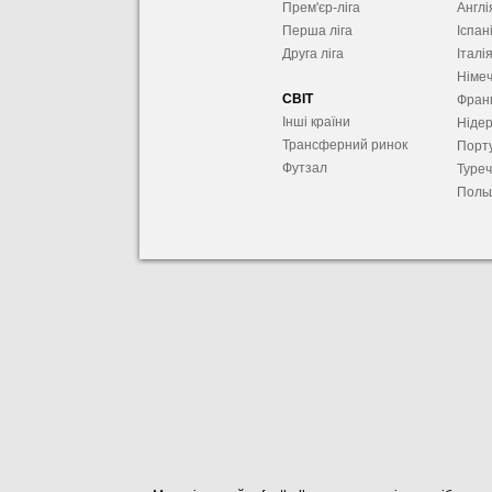
Прем'єр-ліга
Англі
Перша ліга
Іспан
Друга ліга
Італі
Німе
СВІТ
Фран
Інші країни
Ніде
Трансферний ринок
Порту
Футзал
Туре
Поль