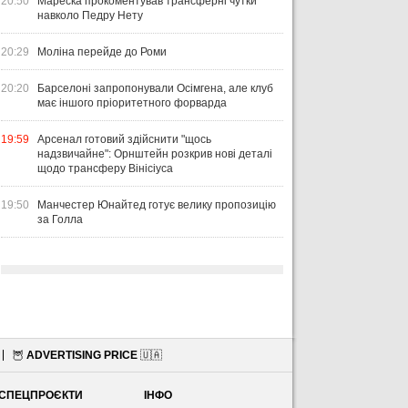
20:50
Мареска прокоментував трансферні чутки
навколо Педру Нету
20:29
Моліна перейде до Роми
20:20
Барселоні запропонували Осімгена, але клуб
має іншого пріоритетного форварда
19:59
Арсенал готовий здійснити "щось
надзвичайне": Орнштейн розкрив нові деталі
щодо трансферу Вінісіуса
19:50
Манчестер Юнайтед готує велику пропозицію
за Голла
🦉
ADVERTISING PRICE
🇺🇦
СПЕЦПРОЄКТИ
ІНФО