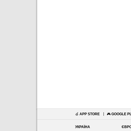
🍏
APP STORE
🎮
GOOGLE P
УКРАЇНА
ЄВР