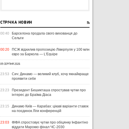
СТРІЧКА НОВИН
00:40
Барселона продала свого вихованця до
Сельти
00:20
ПСЖ відхилив пропозицію Ліверпуля у 100 млн
євро за Баркола — L'Equipe
05 СЕРПНЯ 2026
23:53
Сич: Динамо — великий клуб, хочу якнайкраще
проявити себе
23:23
Президент Бешикташа спростував чутки про
інтерес до Браїма Діаса
23:15
Динамо Київ — Карабах: цікаві варіанти ставок
на поєдинок Ліги конференцій
23:03
ФІФА спростовує чутки про обіцянку Інфантіно
віддати Марокко фінал ЧС-2030