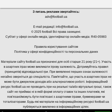
З питань реклами звертайтесь:
adv@football.ua
E-mail редакції:
info@football.ua
.
© 2025 football Всі права захищені.
Суб'єкт у сфері онлайн-медіа, і
дентифікатор онлайн-медіа: R40-05983
Правила користування сайтом
Політика у сфері конфіденційності та персональних даних
Матеріали сайту football.ua призначені для осіб старше 21 року (21+). Участь
в азартних іграх може викликати ігрову залежність. Дотримуйтесь правил
(принципів) відповідальної гри. При виявленні перших ознак залежності
негайно зверніться до спеціаліста. Пам'ятайте, що участь в азартних іграх не
може бути джерелом доходів або альтернативою роботі. Інформаційний
ресурс football.ua не проводить ігри на реальні та/або віртуальні гроші, також
сайт не приймає ні в якій формі оплату ставок та інших платежів, які
пов’язані/можуть бути пов’язані з азартними іграми, букмекерами чи
тоталізаторами. Будь-які матеріали на інформаційному ресурсі football.ua
публікуються виключно в інформаційних цілях.