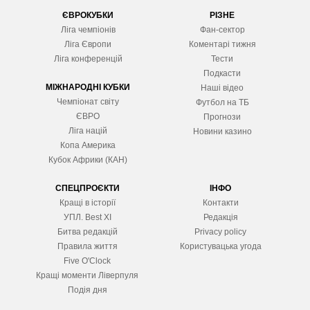
ЄВРОКУБКИ
РІЗНЕ
Ліга чемпіонів
Фан-сектор
Ліга Європ
и
Коментарі тижня
Ліга конференцій
Тести
Подкасти
МІЖНАРОДНІ КУБКИ
Наші відео
Чемпіонат світу
Футбол на ТБ
ЄВРО
Прогнози
Ліга націй
Новини казино
Копа Америка
Кубок Африки (КАН)
СПЕЦПРОЄКТИ
ІНФО
Кращі в історії
Контакти
УПЛ. Best XІ
Редакція
Битва редакцій
Privacy policy
Правила життя
Користувацька угода
Five O'Clock
Кращі моменти Ліверпуля
Подія дня