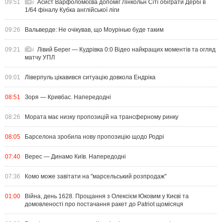
09:51
Асист Варфоломєєва допоміг Лінкольн Сіті обіграти Дербі в
1/64 фіналу Кубка англійської ліги
09:26
Вальверде: Не очікував, що Моурінью буде таким
09:21
Лівий Берег — Кудрівка 0:0 Відео найкращих моментів та огляд
матчу УПЛ
09:01
Ліверпуль цікавився ситуацію довкола Ендріка
08:51
Зоря — Кривбас. Напередодні
08:26
Мората має низку пропозицій на трансферному ринку
08:05
Барселона зробила нову пропозицію щодо Родрі
07:40
Верес — Динамо Київ. Напередодні
07:36
Комо може завітати на "марсельський розпродаж"
01:00
Війна, день 1628. Прощання з Олексієм Юковим у Києві та
домовленості про постачання ракет до Patriot щомісяця