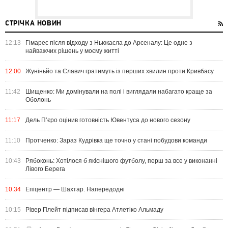
СТРІЧКА НОВИН
12:13
Гімарес після відходу з Ньюкасла до Арсеналу: Це одне з
найважчих рішень у моєму житті
12:00
Жуніньйо та Єлавич гратимуть із перших хвилин проти Кривбасу
11:42
Шищенко: Ми домінували на полі і виглядали набагато краще за
Оболонь
11:17
Дель П’єро оцінив готовність Ювентуса до нового сезону
11:10
Протченко: Зараз Кудрівка ще точно у стані побудови команди
10:43
Рябоконь: Хотілося б якіснішого футболу, перш за все у виконанні
Лівого Берега
10:34
Епіцентр — Шахтар. Напередодні
10:15
Рівер Плейт підписав вінгера Атлетіко Альмаду