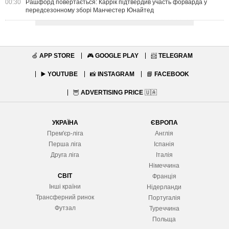
00:30
Рашфорд повертається: Каррік підтвердив участь форварда у
передсезонному зборі Манчестер Юнайтед
🍏
APP STORE
🎮
GOOGLE PLAY
📨
TELEGRAM
▶️
YOUTUBE
📸
INSTAGRAM
📘
FACEBOOK
🦉
ADVERTISING PRICE
🇺🇦
УКРАЇНА
ЄВРОПА
Прем'єр-ліга
Англія
Перша ліга
Іспанія
Друга ліга
Італія
Німеччина
СВІТ
Франція
Інші країни
Нідерланди
Трансферний ринок
Португалія
Футзал
Туреччина
Польща