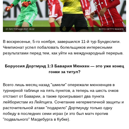
07 ЛИСТОПАДА 2017, 06:32
ФОТО: GETTY IMAGES
В воскресенье, 5-го ноября, завершился 11-й тур Бундеслиги.
Чемпионат успел побаловать болельщиков интересными
результатами перед тем, как уйти на международный перерыв.
Боруссия Дортмунд 1:3 Бавария Мюнхен — это уже конец
гонки за титул?
Всего лишь месяц назад "шмели" опережали мюнхенцев в
турнирной таблице на пять пунктов, а теперь на шесть очков
отстают от Баварии, а также проигрывают два пункта
лейбористам из Лейпцига. Сочетание негерметичной защиты и
расточительной атаки "подарило" Дортмунду только одну
победу в последних семи играх (и это был матч против
"подвального" Магдебурга в Кубке).