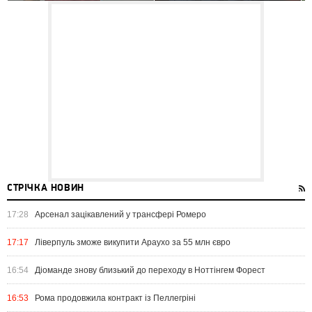
СТРІЧКА НОВИН
17:28
Арсенал зацікавлений у трансфері Ромеро
17:17
Ліверпуль зможе викупити Араухо за 55 млн євро
16:54
Діоманде знову близький до переходу в Ноттінгем Форест
16:53
Рома продовжила контракт із Пеллегріні