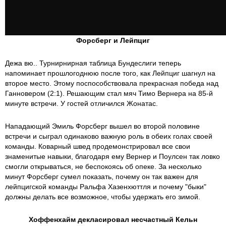
Форсберг и Лейпциг
Дежа вю.. Турнирнирная таблица Бундеслиги теперь
напоминает прошлогоднюю после того, как Лейпциг шагнул на
второе место. Этому поспособствовала прекрасная победа над
Ганновером (2:1). Решающим стал мяч Тимо Вернера на 85-й
минуте встречи. У гостей отличился Жонатас.
Нападающий Эмиль Форсберг вышел во второй половине
встречи и сыграл одинаково важную роль в обеих голах своей
команды. Коварный швед продемонстрировал все свои
знаменитые навыки, благодаря ему Вернер и Поулсен так ловко
смогли открываться, не беспокоясь об опеке. За несколько
минут Форсберг сумел показать, почему он так важен для
лейпцигской команды Ральфа Хазенхюттля и почему "быки"
должны делать все возможное, чтобы удержать его зимой.
Хоффенхайм декласировал несчастный Кельн