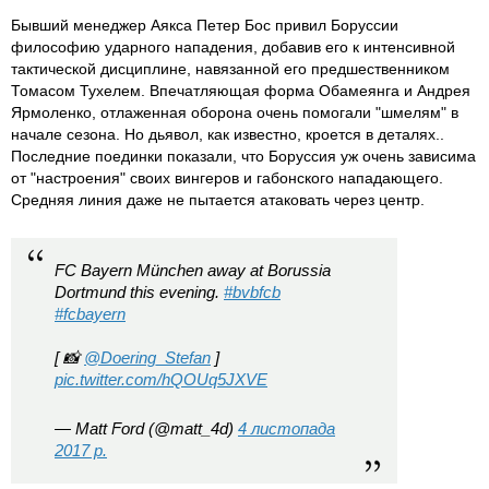
Бывший менеджер Аякса Петер Бос привил Боруссии
философию ударного нападения, добавив его к интенсивной
тактической дисциплине, навязанной его предшественником
Томасом Тухелем. Впечатляющая форма Обамеянга и Андрея
Ярмоленко, отлаженная оборона очень помогали "шмелям" в
начале сезона. Но дьявол, как известно, кроется в деталях..
Последние поединки показали, что Боруссия уж очень зависима
от "настроения" своих вингеров и габонского нападающего.
Средняя линия даже не пытается атаковать через центр.
FC Bayern München away at Borussia
Dortmund this evening.
#bvbfcb
#fcbayern
[ 📸
@Doering_Stefan
]
pic.twitter.com/hQOUq5JXVE
— Matt Ford (@matt_4d)
4 листопада
2017 р.