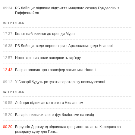
09:34
РБ Лейпциг підпише відкриття минулого сезону Бундесліги з
Гоффенгайма
05 СЕРПНЯ 2026
17:37
Кельн наблизився до оренди Мура
16:38
РБ Лейпциг веде переговори з Арсеналом щодо Нванері
12:57
Ноєр вирішив, коли завершить кар'єру
12:43
Баєр оголосив про трансфер захисника Наполі
09:12
У Баварії будуть ротувати воротарів у новому сезоні
04 СЕРПНЯ 2026
19:55
Лейпциг підписав контракт з Нюланном
15:20
Баварія визначилася з футболістами на вихід
00:20
Боруссія Дортмунд підписала грецького таланта Карецаса за
рекордну суму для Генка