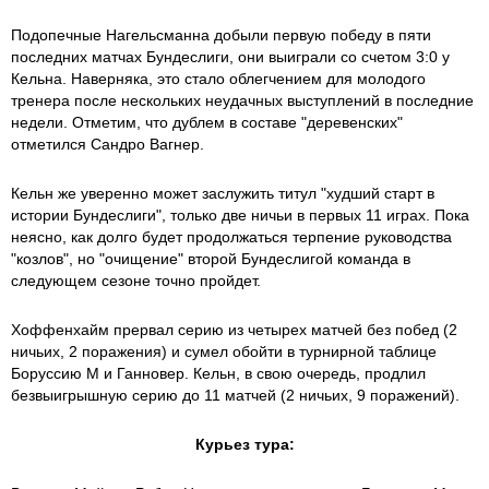
Подопечные Нагельсманна добыли первую победу в пяти
последних матчах Бундеслиги, они выиграли со счетом 3:0 у
Кельна. Наверняка, это стало облегчением для молодого
тренера после нескольких неудачных выступлений в последние
недели. Отметим, что дублем в составе "деревенских"
отметился Сандро Вагнер.
Кельн же уверенно может заслужить титул "худший старт в
истории Бундеслиги", только две ничьи в первых 11 играх. Пока
неясно, как долго будет продолжаться терпение руководства
"козлов", но "очищение" второй Бундеслигой команда в
следующем сезоне точно пройдет.
Хоффенхайм прервал серию из четырех матчей без побед (2
ничьих, 2 поражения) и сумел обойти в турнирной таблице
Боруссию М и Ганновер. Кельн, в свою очередь, продлил
безвыигрышную серию до 11 матчей (2 ничьих, 9 поражений).
Курьез тура: