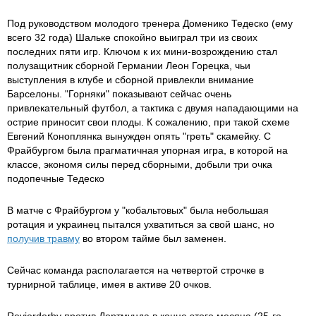
Под руководством молодого тренера Доменико Тедеско (ему
всего 32 года) Шальке спокойно выиграл три из своих
последних пяти игр. Ключом к их мини-возрождению стал
полузащитник сборной Германии Леон Горецка, чьи
выступления в клубе и сборной привлекли внимание
Барселоны. "Горняки" показывают сейчас очень
привлекательный футбол, а тактика с двумя нападающими на
острие приносит свои плоды. К сожалению, при такой схеме
Евгений Коноплянка вынужден опять "греть" скамейку. С
Фрайбургом была прагматичная упорная игра, в которой на
классе, экономя силы перед сборными, добыли три очка
подопечные Тедеско
В матче с Фрайбургом у "кобальтовых" была небольшая
ротация и украинец пытался ухватиться за свой шанс, но
получив травму
во втором тайме был заменен.
Сейчас команда располагается на четвертой строчке в
турнирной таблице, имея в активе 20 очков.