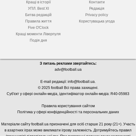
Кращі в історії
Контакти
УПЛ. Best XІ
Редакція
Битва редакцій
Privacy policy
Правила життя
Користувацька угода
Five O'Clock
Кращі моменти Ліверпуля
Подія дня
З питань реклами звертайтесь:
adv@football.ua
E-mail редакції:
info@football.ua
.
© 2025 football Всі права захищені.
Суб'єкт у сфері онлайн-медіа, і
дентифікатор онлайн-медіа: R40-05983
Правила користування сайтом
Політика у сфері конфіденційності та персональних даних
Матеріали сайту football.ua призначені для осіб старше 21 року (21+). Участь
в азартних іграх може викликати ігрову залежність. Дотримуйтесь правил