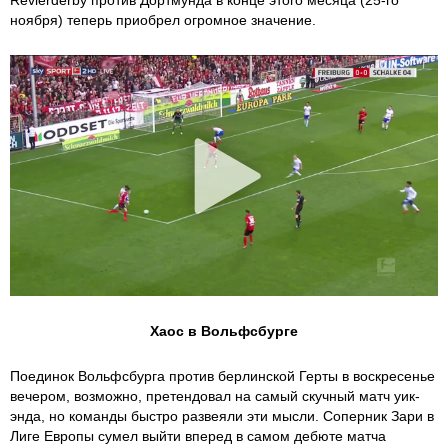
Revierderby против Дортмунда в конце этого месяца (25-го
ноября) теперь приобрел огромное значение.
Хаос в Вольфсбурге
Поединок Вольфсбурга против берлинской Герты в воскресенье
вечером, возможно, претендовал на самый скучный матч уик-
энда, но команды быстро развеяли эти мысли. Соперник Зари в
Лиге Европы сумел выйти вперед в самом дебюте матча