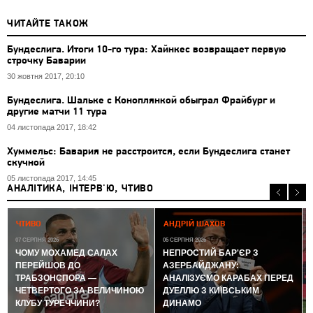
ЧИТАЙТЕ ТАКОЖ
Бундеслига. Итоги 10-го тура: Хайнкес возвращает первую
строчку Баварии
30 жовтня 2017, 20:10
Бундеслига. Шальке с Коноплянкой обыграл Фрайбург и
другие матчи 11 тура
04 листопада 2017, 18:42
Хуммельс: Бавария не расстроится, если Бундеслига станет
скучной
05 листопада 2017, 14:45
АНАЛІТИКА, ІНТЕРВ'Ю, ЧТИВО
0
ЧТИВО
АНДРІЙ ШАХОВ
07 СЕРПНЯ 2026
05 СЕРПНЯ 2026
ЧОМУ МОХАМЕД САЛАХ
НЕПРОСТИЙ БАР'ЄР З
ПЕРЕЙШОВ ДО
АЗЕРБАЙДЖАНУ:
ТРАБЗОНСПОРА —
АНАЛІЗУЄМО КАРАБАХ ПЕРЕД
ЧЕТВЕРТОГО ЗА ВЕЛИЧИНОЮ
ДУЕЛЛЮ З КИЇВСЬКИМ
КЛУБУ ТУРЕЧЧИНИ?
ДИНАМО