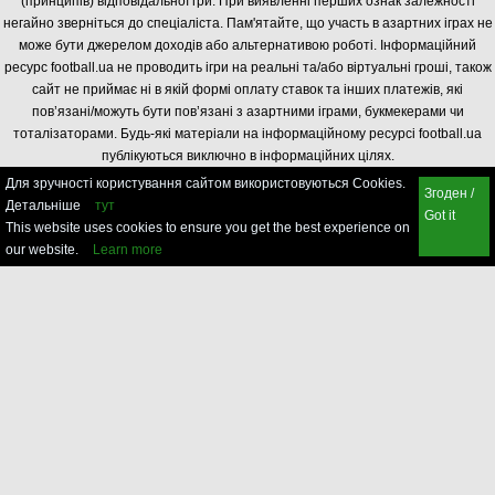
(принципів) відповідальної гри. При виявленні перших ознак залежності
негайно зверніться до спеціаліста. Пам'ятайте, що участь в азартних іграх не
може бути джерелом доходів або альтернативою роботі. Інформаційний
ресурс football.ua не проводить ігри на реальні та/або віртуальні гроші, також
сайт не приймає ні в якій формі оплату ставок та інших платежів, які
пов’язані/можуть бути пов’язані з азартними іграми, букмекерами чи
тоталізаторами. Будь-які матеріали на інформаційному ресурсі football.ua
публікуються виключно в інформаційних цілях.
Для зручності користування сайтом використовуються Cookies.
Згоден /
Детальніше
тут
Got it
This website uses cookies to ensure you get the best experience on
our website.
Learn more