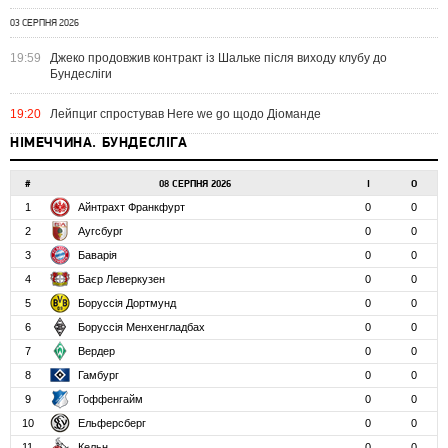
03 СЕРПНЯ 2026
19:59
Джеко продовжив контракт із Шальке після виходу клубу до
Бундесліги
19:20
Лейпциг спростував Here we go щодо Діоманде
НІМЕЧЧИНА. БУНДЕСЛІГА
#
08 СЕРПНЯ 2026
І
О
1
Айнтрахт Франкфурт
0
0
2
Аугсбург
0
0
3
Баварія
0
0
4
Баєр Леверкузен
0
0
5
Боруссія Дортмунд
0
0
6
Боруссія Менхенгладбах
0
0
7
Вердер
0
0
8
Гамбург
0
0
9
Гоффенгайм
0
0
10
Ельферсберг
0
0
11
Кельн
0
0