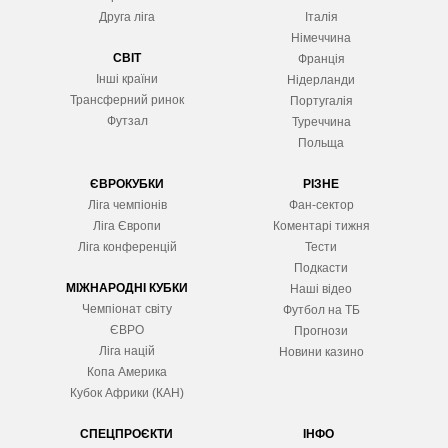
Друга ліга
Італія
Німеччина
СВІТ
Франція
Інші країни
Нідерланди
Трансферний ринок
Португалія
Футзал
Туреччина
Польща
ЄВРОКУБКИ
РІЗНЕ
Ліга чемпіонів
Фан-сектор
Ліга Європ
и
Коментарі тижня
Ліга конференцій
Тести
Подкасти
МІЖНАРОДНІ КУБКИ
Наші відео
Чемпіонат світу
Футбол на ТБ
ЄВРО
Прогнози
Ліга націй
Новини казино
Копа Америка
Кубок Африки (КАН)
СПЕЦПРОЄКТИ
ІНФО