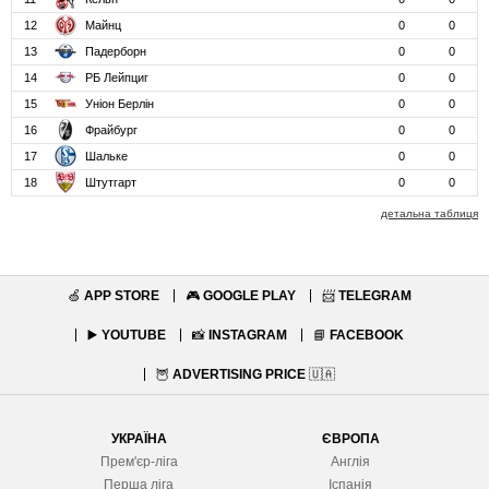
12
Майнц
0
0
13
Падерборн
0
0
14
РБ Лейпциг
0
0
15
Уніон Берлін
0
0
16
Фрайбург
0
0
17
Шальке
0
0
18
Штутгарт
0
0
детальна таблиця
🍏
APP STORE
🎮
GOOGLE PLAY
📨
TELEGRAM
▶️
YOUTUBE
📸
INSTAGRAM
📘
FACEBOOK
🦉
ADVERTISING PRICE
🇺🇦
УКРАЇНА
ЄВРОПА
Прем'єр-ліга
Англія
Перша ліга
Іспанія