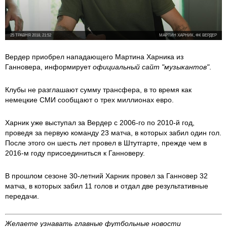
25 ТРАВНЯ 2018, 21:52
МАРТИН ХАРНИК, ФК ВЕРДЕР
Вердер приобрел нападающего Мартина Харника из
Ганновера, информирует
официальный сайт "музыкантов"
.
Клубы не разглашают сумму трансфера, в то время как
немецкие СМИ сообщают о трех миллионах евро.
Харник уже выступал за Вердер с 2006-го по 2010-й год,
проведя за первую команду 23 матча, в которых забил один гол.
После этого он шесть лет провел в Штутгарте, прежде чем в
2016-м году присоединиться к Ганноверу.
В прошлом сезоне 30-летний Харник провел за Ганновер 32
матча, в которых забил 11 голов и отдал две результативные
передачи.
Желаете узнавать главные футбольные новости