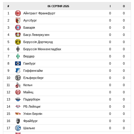
#
06 СЕРПНЯ 2026
І
О
1
Айнтрахт Франкфурт
0
0
2
Аугсбург
0
0
3
Баварія
0
0
4
Баєр Леверкузен
0
0
5
Боруссія Дортмунд
0
0
6
Боруссія Менхенгладбах
0
0
7
Вердер
0
0
8
Гамбург
0
0
9
Гоффенгайм
0
0
10
Ельферсберг
0
0
11
Кельн
0
0
12
Майнц
0
0
13
Падерборн
0
0
14
РБ Лейпциг
0
0
15
Уніон Берлін
0
0
16
Фрайбург
0
0
17
Шальке
0
0