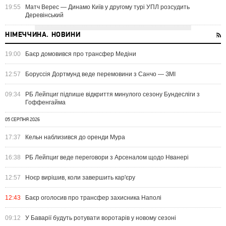
19:55
Матч Верес — Динамо Київ у другому турі УПЛ розсудить
Деревінський
НІМЕЧЧИНА. НОВИНИ
19:00
Баєр домовився про трансфер Медіни
12:57
Боруссія Дортмунд веде перемовини з Санчо — ЗМІ
09:34
РБ Лейпциг підпише відкриття минулого сезону Бундесліги з
Гоффенгайма
05 СЕРПНЯ 2026
17:37
Кельн наблизився до оренди Мура
16:38
РБ Лейпциг веде переговори з Арсеналом щодо Нванері
12:57
Ноєр вирішив, коли завершить кар'єру
12:43
Баєр оголосив про трансфер захисника Наполі
09:12
У Баварії будуть ротувати воротарів у новому сезоні