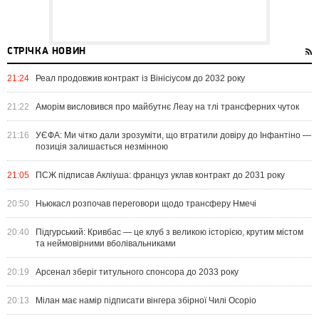
СТРІЧКА НОВИН
21:24
Реал продовжив контракт із Вінісіусом до 2032 року
21:22
Аморім висловився про майбутнє Леау на тлі трансферних чуток
21:16
УЄФА: Ми чітко дали зрозуміти, що втратили довіру до Інфантіно —
позиція залишається незмінною
21:05
ПСЖ підписав Акліуша: француз уклав контракт до 2031 року
20:50
Ньюкасл розпочав переговори щодо трансферу Нмечі
20:40
Підгурський: Кривбас — це клуб з великою історією, крутим містом
та неймовірними вболівальниками
20:19
Арсенал зберіг титульного спонсора до 2033 року
20:13
Мілан має намір підписати вінгера збірної Чилі Осоріо