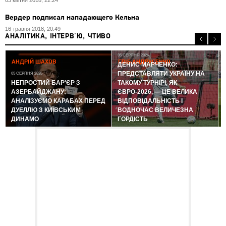
03 квітня 2018, 22:24
Вердер подписал нападающего Кельна
16 травня 2018, 20:49
АНАЛІТИКА, ІНТЕРВ'Ю, ЧТИВО
05 СЕРПНЯ 2026
АНДРІЙ ШАХОВ
ГЛІБ АНДРУСЕНКО
ДЕНИС МАРЧЕНКО:
ПРЕДСТАВЛЯТИ УКРАЇНУ НА
05 СЕРПНЯ 2026
0
НЕПРОСТИЙ БАР'ЄР З
ТАКОМУ ТУРНІРІ, ЯК
АЗЕРБАЙДЖАНУ:
ЄВРО-2026, — ЦЕ ВЕЛИКА
АНАЛІЗУЄМО КАРАБАХ ПЕРЕД
ВІДПОВІДАЛЬНІСТЬ І
ДУЕЛЛЮ З КИЇВСЬКИМ
ВОДНОЧАС ВЕЛИЧЕЗНА
ДИНАМО
ГОРДІСТЬ