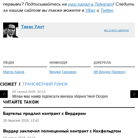
первыми?
Подписывайтесь на
наш канал в Telegram
! Следить
за нашим сайтом вы также можете в
Viber
и
Twitter
.
Тарас Удут
всі статті автора
ЛЮДИ
КОМАНДИ
ДЖЕРЕЛА
Мартін Харнік
Вердер
Ганновер
ФК Вердер (Бремен)
СЮЖЕТ
ТРАНСФЕРНИЙ РИНОК
06 серпня 2026, 20:13
Мілан має намір підписати вінгера збірної Чилі Осоріо
ЧИТАЙТЕ ТАКОЖ
Бартельс продлил контракт с Вердером
28 березня 2018, 13:42
Вердер заключил полноценный контракт с Кохфельдтом