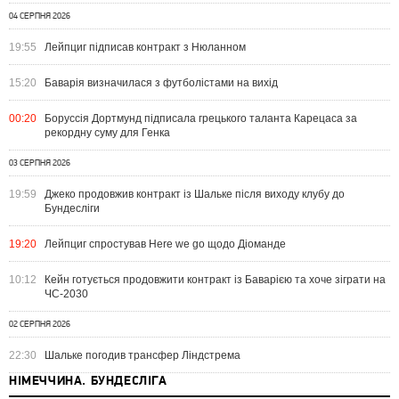
04 СЕРПНЯ 2026
19:55
Лейпциг підписав контракт з Нюланном
15:20
Баварія визначилася з футболістами на вихід
00:20
Боруссія Дортмунд підписала грецького таланта Карецаса за
рекордну суму для Генка
03 СЕРПНЯ 2026
19:59
Джеко продовжив контракт із Шальке після виходу клубу до
Бундесліги
19:20
Лейпциг спростував Here we go щодо Діоманде
10:12
Кейн готується продовжити контракт із Баварією та хоче зіграти на
ЧС-2030
02 СЕРПНЯ 2026
22:30
Шальке погодив трансфер Ліндстрема
НІМЕЧЧИНА. БУНДЕСЛІГА