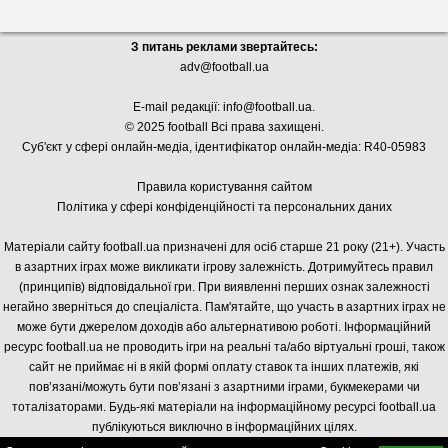
З питань реклами звертайтесь:
adv@football.ua
E-mail редакції:
info@football.ua
.
© 2025 football Всі права захищені.
Суб'єкт у сфері онлайн-медіа, і
дентифікатор онлайн-медіа: R40-05983
Правила користування сайтом
Політика у сфері конфіденційності та персональних даних
Матеріали сайту football.ua призначені для осіб старше 21 року (21+). Участь
в азартних іграх може викликати ігрову залежність. Дотримуйтесь правил
(принципів) відповідальної гри. При виявленні перших ознак залежності
негайно зверніться до спеціаліста. Пам'ятайте, що участь в азартних іграх не
може бути джерелом доходів або альтернативою роботі. Інформаційний
ресурс football.ua не проводить ігри на реальні та/або віртуальні гроші, також
сайт не приймає ні в якій формі оплату ставок та інших платежів, які
пов’язані/можуть бути пов’язані з азартними іграми, букмекерами чи
тоталізаторами. Будь-які матеріали на інформаційному ресурсі football.ua
публікуються виключно в інформаційних цілях.