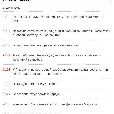
07 СЕРПНЯ 2026
23:23
Гвардіола порадив Родрі обрати Барселону, а не Реал Мадрид —
ЗМІ
23:00
Детальна статистика в LIVE, оцінки, новини та багато іншого: качай
оновлені застосунки Football.ua!
22:55
Бруно Гімараес уже тренується з Арсеналом
22:22
Агент Габріела Жезуса відвідав базу Наполі на тлі чуток про
можливий трансфер
21:51
У Ліверпуля немає грошей, щоб задовольнити фінансові апетити
ПСЖ щодо Баркола — Le Parisien
21:29
Люка Зідан змінив клуб в Іспанії
21:21
Барселона готує продаж Барджі
20:58
Манчестер Сіті домовився про трансфер Рульї з Марселя