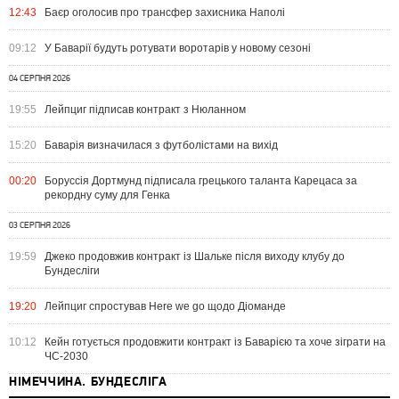
12:43
Баєр оголосив про трансфер захисника Наполі
09:12
У Баварії будуть ротувати воротарів у новому сезоні
04 СЕРПНЯ 2026
19:55
Лейпциг підписав контракт з Нюланном
15:20
Баварія визначилася з футболістами на вихід
00:20
Боруссія Дортмунд підписала грецького таланта Карецаса за
рекордну суму для Генка
03 СЕРПНЯ 2026
19:59
Джеко продовжив контракт із Шальке після виходу клубу до
Бундесліги
19:20
Лейпциг спростував Here we go щодо Діоманде
10:12
Кейн готується продовжити контракт із Баварією та хоче зіграти на
ЧС-2030
НІМЕЧЧИНА. БУНДЕСЛІГА