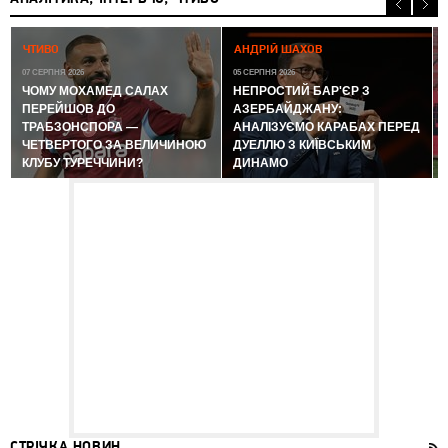
0
ЧТИВО
АНДРІЙ ШАХОВ
07 СЕРПНЯ 2026
05 СЕРПНЯ 2026
ЧОМУ МОХАМЕД САЛАХ
НЕПРОСТИЙ БАР'ЄР З
ПЕРЕЙШОВ ДО
АЗЕРБАЙДЖАНУ:
ТРАБЗОНСПОРА —
АНАЛІЗУЄМО КАРАБАХ ПЕРЕД
ЧЕТВЕРТОГО ЗА ВЕЛИЧИНОЮ
ДУЕЛЛЮ З КИЇВСЬКИМ
КЛУБУ ТУРЕЧЧИНИ?
ДИНАМО
СТРІЧКА НОВИН