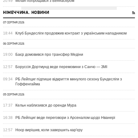
20:49
Мілан попрощався з Беннасером
НІМЕЧЧИНА. НОВИНИ
07 СЕРПНЯ 2026
18:44
Клуб Бундесліги продовжив контракт з українським нападником
06 СЕРПНЯ 2026
19:00
Баєр домовився про трансфер Медіни
12:57
Боруссія Дортмунд веде перемовини з Санчо — ЗМІ
09:34
РБ Лейпциг підпише відкриття минулого сезону Бундесліги з
Гоффенгайма
05 СЕРПНЯ 2026
17:37
Кельн наблизився до оренди Мура
16:38
РБ Лейпциг веде переговори з Арсеналом щодо Нванері
12:57
Ноєр вирішив, коли завершить кар'єру