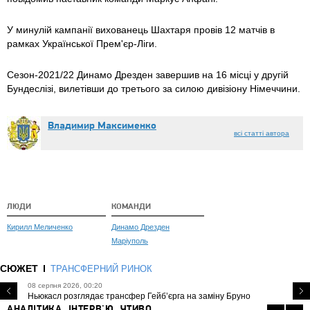
У минулій кампанії вихованець Шахтаря провів 12 матчів в
рамках Української Прем'єр-Ліги.
Сезон-2021/22 Динамо Дрезден завершив на 16 місці у другій
Бундеслізі, вилетівши до третього за силою дивізіону Німеччини.
Владимир Максименко
всі статті автора
ЛЮДИ
КОМАНДИ
Кирилл Меличенко
Динамо Дрезден
Маріуполь
СЮЖЕТ
ТРАНСФЕРНИЙ РИНОК
08 серпня 2026, 00:20
Ньюкасл розглядає трансфер Гейб’єрга на заміну Бруно
АНАЛІТИКА, ІНТЕРВ'Ю, ЧТИВО