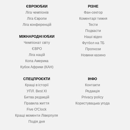
ЄВРОКУБКИ
РІЗНЕ
Ліга чемпіонів
Фан-сектор
Ліга Європ
и
Коментарі тижня
Ліга конференцій
Тести
Подкасти
МІЖНАРОДНІ КУБКИ
Наші відео
Чемпіонат світу
Футбол на ТБ
ЄВРО
Прогнози
Ліга націй
Новини казино
Копа Америка
Кубок Африки (КАН)
СПЕЦПРОЄКТИ
ІНФО
Кращі в історії
Контакти
УПЛ. Best XІ
Редакція
Битва редакцій
Privacy policy
Правила життя
Користувацька угода
Five O'Clock
Кращі моменти Ліверпуля
Подія дня