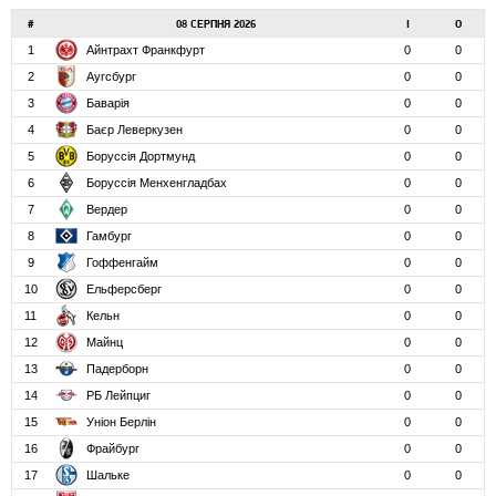
#
08 СЕРПНЯ 2026
І
О
1
Айнтрахт Франкфурт
0
0
2
Аугсбург
0
0
3
Баварія
0
0
4
Баєр Леверкузен
0
0
5
Боруссія Дортмунд
0
0
6
Боруссія Менхенгладбах
0
0
7
Вердер
0
0
8
Гамбург
0
0
9
Гоффенгайм
0
0
10
Ельферсберг
0
0
11
Кельн
0
0
12
Майнц
0
0
13
Падерборн
0
0
14
РБ Лейпциг
0
0
15
Уніон Берлін
0
0
16
Фрайбург
0
0
17
Шальке
0
0