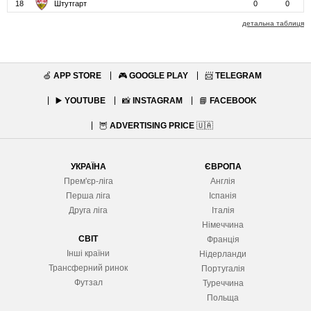
18
Штутгарт
0
0
детальна таблиця
🍏
APP STORE
🎮
GOOGLE PLAY
📨
TELEGRAM
▶️
YOUTUBE
📸
INSTAGRAM
📘
FACEBOOK
🦉
ADVERTISING PRICE
🇺🇦
УКРАЇНА
ЄВРОПА
Прем'єр-ліга
Англія
Перша ліга
Іспанія
Друга ліга
Італія
Німеччина
СВІТ
Франція
Інші країни
Нідерланди
Трансферний ринок
Португалія
Футзал
Туреччина
Польща