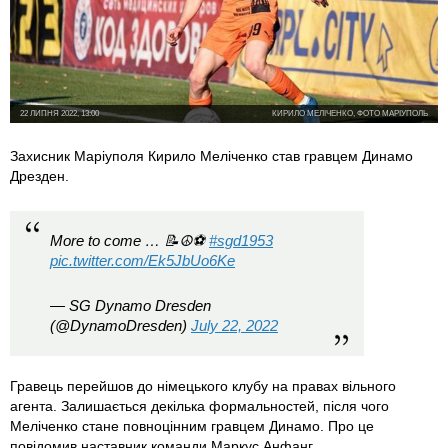
22 ЛИПНЯ 2022, 13:00
КИРИЛО МЕЛІЧЕНКО, ФОТО МАРІУПОЛЬ
Захисник Маріуполя Кирило Меліченко став гравцем Динамо
Дрезден.
More to come … 📝☮️⚽
#sgd1953
pic.twitter.com/Ek5JbUo6Ke
— SG Dynamo Dresden
(@DynamoDresden)
July 22, 2022
Гравець перейшов до німецького клубу на правах вільного
агента. Залишається декілька формальностей, після чого
Меліченко стане повноцінним гравцем Динамо. Про це
повідомив наставник команди Маркус Анфанг.