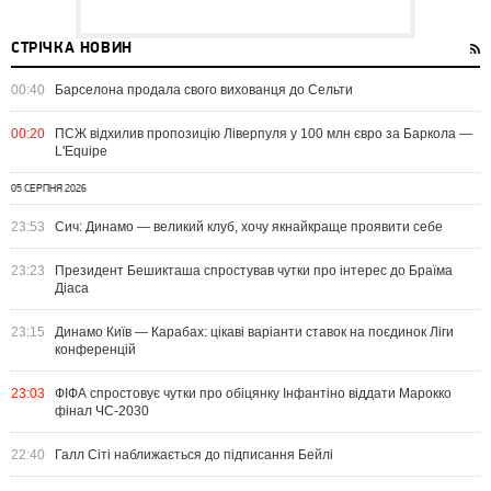
СТРІЧКА НОВИН
00:40
Барселона продала свого вихованця до Сельти
00:20
ПСЖ відхилив пропозицію Ліверпуля у 100 млн євро за Баркола —
L'Equipe
05 СЕРПНЯ 2026
23:53
Сич: Динамо — великий клуб, хочу якнайкраще проявити себе
23:23
Президент Бешикташа спростував чутки про інтерес до Браїма
Діаса
23:15
Динамо Київ — Карабах: цікаві варіанти ставок на поєдинок Ліги
конференцій
23:03
ФІФА спростовує чутки про обіцянку Інфантіно віддати Марокко
фінал ЧС-2030
22:40
Галл Сіті наближається до підписання Бейлі