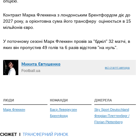
опцією.
Контракт Марка Флеккена з лондонським Брентфордом діє до
2027 року, а орієнтовна сума його трансферу оцінюється в 15
мільйонів євро.
У поточному сезоні Марк Флеккен провів за "бджіл" 32 матчі, в
яких він пропустив 49 голів та 6 разів відстояв "на нуль".
Микита Євтушенко
всі статті автора
Football.ua
ЛЮДИ
КОМАНДИ
ДЖЕРЕЛА
Марк Флеккен
Баєр Леверкузен
Sky Sport Deutschland
Брентфорд
Флоріан Плеттенберг /
Florian Plettenberg
СЮЖЕТ
ТРАНСФЕРНИЙ РИНОК