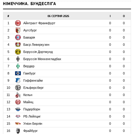
НІМЕЧЧИНА. БУНДЕСЛІГА
#
06 СЕРПНЯ 2026
І
О
1
Айнтрахт Франкфурт
0
0
2
Аугсбург
0
0
3
Баварія
0
0
4
Баєр Леверкузен
0
0
5
Боруссія Дортмунд
0
0
6
Боруссія Менхенгладбах
0
0
7
Вердер
0
0
8
Гамбург
0
0
9
Гоффенгайм
0
0
10
Ельферсберг
0
0
11
Кельн
0
0
12
Майнц
0
0
13
Падерборн
0
0
14
РБ Лейпциг
0
0
15
Уніон Берлін
0
0
16
Фрайбург
0
0