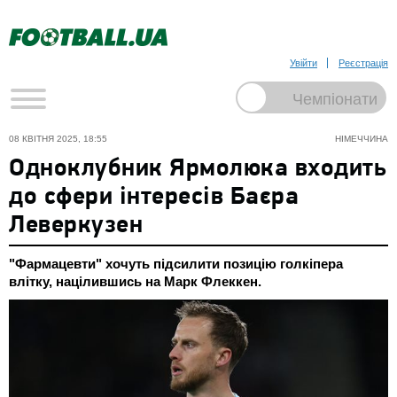
Увійти
Реєстрація
08 КВІТНЯ 2025, 18:55
НІМЕЧЧИНА
Одноклубник Ярмолюка входить
до сфери інтересів Баєра
Леверкузен
"Фармацевти" хочуть підсилити позицію голкіпера
влітку, націлившись на Марк Флеккен.