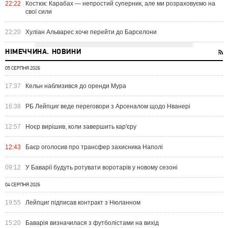
22:22
Костюк: Карабах — непростий суперник, але ми розраховуємо на
свої сили
22:20
Хуліан Альварес хоче перейти до Барселони
НІМЕЧЧИНА. НОВИНИ
05 СЕРПНЯ 2026
17:37
Кельн наблизився до оренди Мура
16:38
РБ Лейпциг веде переговори з Арсеналом щодо Нванері
12:57
Ноєр вирішив, коли завершить кар'єру
12:43
Баєр оголосив про трансфер захисника Наполі
09:12
У Баварії будуть ротувати воротарів у новому сезоні
04 СЕРПНЯ 2026
19:55
Лейпциг підписав контракт з Нюланном
15:20
Баварія визначилася з футболістами на вихід