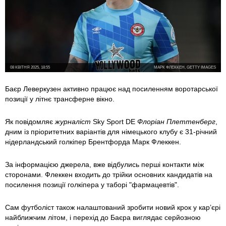
08 КВІТНЯ 2025, 18:55
МАРК ФЛЕККЕН, GETTY IMAGES
Баєр Леверкузен активно працює над посиленням воротарської
позиції у літнє трансферне вікно.
Як повідомляє
журналіст
Sky Sport DE
Флоріан Плеттенберг
,
дним із пріоритетних варіантів для німецького клубу є 31-річний
нідерландський голкіпер Брентфорда Марк Флеккен.
За інформацією джерела, вже відбулись перші контакти між
сторонами. Флеккен входить до трійки основних кандидатів на
посилення позиції голкіпера у таборі "фармацевтів".
Сам футболіст також налаштований зробити новий крок у кар’єрі
найближчим літом, і перехід до Баєра виглядає серйозною