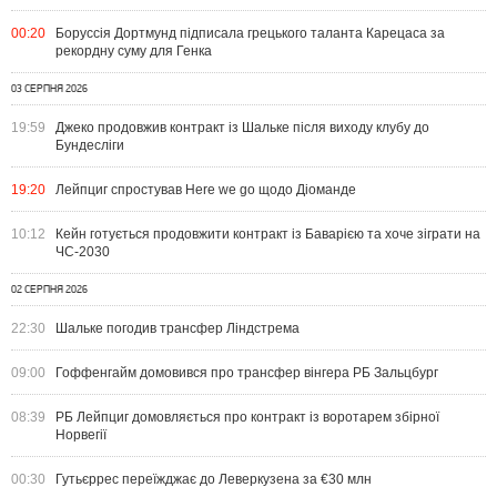
00:20
Боруссія Дортмунд підписала грецького таланта Карецаса за
рекордну суму для Генка
03 СЕРПНЯ 2026
19:59
Джеко продовжив контракт із Шальке після виходу клубу до
Бундесліги
19:20
Лейпциг спростував Here we go щодо Діоманде
10:12
Кейн готується продовжити контракт із Баварією та хоче зіграти на
ЧС-2030
02 СЕРПНЯ 2026
22:30
Шальке погодив трансфер Ліндстрема
09:00
Гоффенгайм домовився про трансфер вінгера РБ Зальцбург
08:39
РБ Лейпциг домовляється про контракт із воротарем збірної
Норвегії
00:30
Гутьєррес переїжджає до Леверкузена за €30 млн