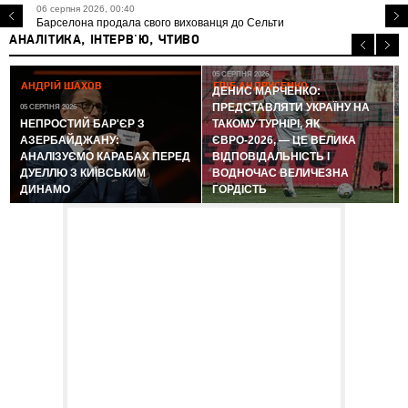
06 серпня 2026, 00:40
Барселона продала свого вихованця до Сельти
АНАЛІТИКА, ІНТЕРВ'Ю, ЧТИВО
05 СЕРПНЯ 2026
АНДРІЙ ШАХОВ
ГЛІБ АНДРУСЕНКО
ДЕНИС МАРЧЕНКО:
ПРЕДСТАВЛЯТИ УКРАЇНУ НА
05 СЕРПНЯ 2026
0
НЕПРОСТИЙ БАР'ЄР З
ТАКОМУ ТУРНІРІ, ЯК
АЗЕРБАЙДЖАНУ:
ЄВРО-2026, — ЦЕ ВЕЛИКА
АНАЛІЗУЄМО КАРАБАХ ПЕРЕД
ВІДПОВІДАЛЬНІСТЬ І
ДУЕЛЛЮ З КИЇВСЬКИМ
ВОДНОЧАС ВЕЛИЧЕЗНА
ДИНАМО
ГОРДІСТЬ