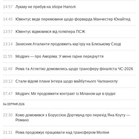
14:57
Лукаку не прибув на збори Наполі
14:45
Ювентус веде перемовини щодо форварда Манчестер Юнайтед
13:57
Ювентус відмовився від голкіпера ПСЖ
13:14
Захисник Аталанти продовжить кар’єру на Близькому Сході
11:55
Модрич — про Аморіма: У мене гарне передчуття
11:48
Рома та Атлетіко домовились щодо трансферу фіналіста ЧС-2026
10:12
Стали відомі плани Інтера щодо майбутнього Чалханоглу
07:47
Модрич: Міг продовжити контракт із Міланом ще в грудні
04 СЕРПНЯ 2026
22:30
Комо домовився з Боруссією Дортмунд про перехід Яна Коуту —
Романо
21:11
Рома продовжує працювати над трансфером Моліни