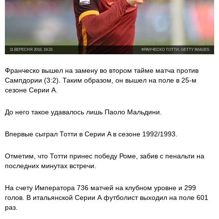
11 ВЕРЕСНЯ 2016, 19:33
ФРАНЧЕСКО ТОТТИ, GETTY IMAGES
Франческо вышел на замену во втором тайме матча против
Сампдории (3:2). Таким образом, он вышел на поле в 25-м
сезоне Серии A.
До него такое удавалось лишь Паоло Мальдини.
Впервые сыграл Тотти в Серии A в сезоне 1992/1993.
Отметим, что Тотти принес победу Роме, забив с пенальти на
последних минутах встречи.
На счету Императора 736 матчей на клубном уровне и 299
голов. В итальянской Серии А футболист выходил на поле 601
раз.