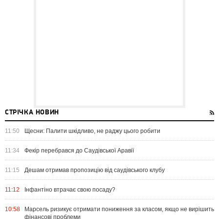
СТРІЧКА НОВИН
11:50
Щесни: Палити шкідливо, не раджу цього робити
11:34
Фекір перебрався до Саудівської Аравії
11:15
Дешам отримав пропозицію від саудівського клубу
11:12
Інфантіно втрачає свою посаду?
10:58
Марсель ризикує отримати пониження за класом, якщо не вирішить
фінансові проблеми