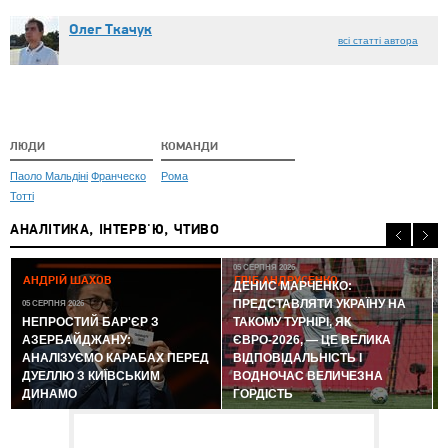
Олег Ткачук
всі статті автора
ЛЮДИ
КОМАНДИ
Паоло Мальдіні
Франческо
Рома
Тотті
АНАЛІТИКА, ІНТЕРВ'Ю, ЧТИВО
05 СЕРПНЯ 2026
АНДРІЙ ШАХОВ
ГЛІБ АНДРУСЕНКО
ДЕНИС МАРЧЕНКО:
ПРЕДСТАВЛЯТИ УКРАЇНУ НА
05 СЕРПНЯ 2026
0
НЕПРОСТИЙ БАР'ЄР З
ТАКОМУ ТУРНІРІ, ЯК
АЗЕРБАЙДЖАНУ:
ЄВРО-2026, — ЦЕ ВЕЛИКА
АНАЛІЗУЄМО КАРАБАХ ПЕРЕД
ВІДПОВІДАЛЬНІСТЬ І
ДУЕЛЛЮ З КИЇВСЬКИМ
ВОДНОЧАС ВЕЛИЧЕЗНА
ДИНАМО
ГОРДІСТЬ