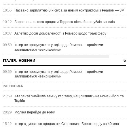
10:55
Названо зарплатню Вінісіуса за новим контрактом із Реалом — ЗМІ
10:12
Барселона готова продати Торреса після його публічних слів
10:07
Атлетіко досяг домовленості з Ромеро щодо трансферу
09:59
Інтер не просунувся в угоді щодо Ромеро — проблеми
залишаються невирішеними
ІТАЛІЯ. НОВИНИ
09:59
Інтер не просунувся в угоді щодо Ромеро — проблеми
залишаються невирішеними
05 СЕРПНЯ 2026
21:59
Аталанта знайшла заміну капітану, націлившись на Романьйолі та
Тодібо
20:29
Моліна перейде до Роми
15:12
Інтер відмовився продавати Станковича Брентфорду за 40 млн