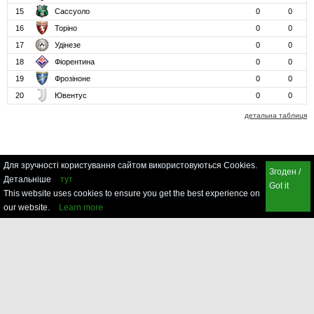
15
Сассуоло
0
0
16
Торіно
0
0
17
Удінезе
0
0
18
Фіорентина
0
0
19
Фрозіноне
0
0
20
Ювентус
0
0
детальна таблиця
Для зручності користування сайтом використовуються Cookies.
Згоден /
Детальніше
тут
Got it
This website uses cookies to ensure you get the best experience on
our website.
Learn more