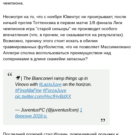
чемпиона.
Несмотря на то, что с ноября Ювентус не проигрывает, после
ничьей против Тоттенхэма в первом матче 1/8 финала Лиги
чемпионов игра "старой синьоры" не производит особого
впечатления (что, в прочем, не сказывается на результатах).
Возможно, причину этого стоит искать в обилии
травмированных футболистов, что не позволяет Массимилиано
Аллегри сполна воспользоваться преимуществом над
соперниками в длине скамейки запасных?
🎥 | The Bianconeri ramp things up in
Vinovo with
#LazioJuve
on the horizon.
#FinoAllaFine
#ForzaJuve
pic.twitter.com/HxcfHyBdXX
— JuventusFC (@juventusfcen)
1
березня 2018 р.
Последней потерей стал Игуаин, повредивший лодыжку и