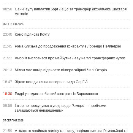
08:50
Сан-Паулу виплатив борг Лаціо за трансфер ексхавбека Шахтаря
Антоніо
06 СЕРПНЯ 2026
23:40
Комо підписав Коуту
21:45
Рома близька до продовження контракту з Лоренцо Пеллегріні
21:22
Аморім висловився про майбутнє Леау на тлі трансферних чуток
20:13
Мілан має намір підписати вінгера збірної Чилі Осоріо
18:47
Зіркзе погодився на повернення до Серії А
18:30
Родрі узгодив особистий контракт із Барселоною
09:59
Інтер не просунувся в угоді щодо Ромеро — проблеми
залишаються невирішеними
05 СЕРПНЯ 2026
21:59
Аталанта знайшла заміну капітану, націлившись на Романьйолі та