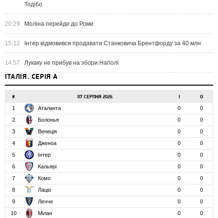
Тодібо
20:29
Моліна перейде до Роми
15:12
Інтер відмовився продавати Станковича Брентфорду за 40 млн
14:57
Лукаку не прибув на збори Наполі
ІТАЛІЯ. СЕРІЯ А
#
07 СЕРПНЯ 2026
І
О
1
Аталанта
0
0
2
Болонья
0
0
3
Венеція
0
0
4
Дженоа
0
0
5
Інтер
0
0
6
Кальярі
0
0
7
Комо
0
0
8
Лаціо
0
0
9
Лечче
0
0
10
Мілан
0
0