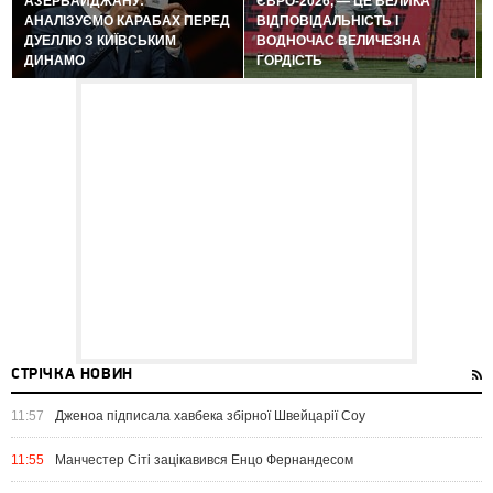
АЗЕРБАЙДЖАНУ:
ЄВРО-2026, — ЦЕ ВЕЛИКА
АНАЛІЗУЄМО КАРАБАХ ПЕРЕД
ВІДПОВІДАЛЬНІСТЬ І
ДУЕЛЛЮ З КИЇВСЬКИМ
ВОДНОЧАС ВЕЛИЧЕЗНА
ДИНАМО
ГОРДІСТЬ
СТРІЧКА НОВИН
11:57
Дженоа підписала хавбека збірної Швейцарії Соу
11:55
Манчестер Сіті зацікавився Енцо Фернандесом