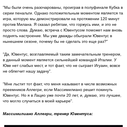
"Мы были очень разочарованы, проиграв в полуфинале Кубка в
серии пенальти. Однако положительным моментом является та
игра, которую мы демонстрировали на протяжении 120 минут
против Милана. Я сказал ребятам, что горжусь ими, и это не
просто слова. Думаю, встреча с Ювентусом поможет нам вновь
поднять настроение. Мы уже дважды обыграли Ювентус в
нынешнем сезоне, почему бы не сделать это еще раз?"
"Да, Ювентус, возглавляемый таким замечательным тренером,
в данный момент является сильнейшей командой Италии. У
Юве нет слабых мест, и тот факт, что не сыграет Игуаин, вовсе
не облегчит нашу задачу".
"Мне льстит тот факт, что меня называют в числе возможных
преемников Аллегри, если Массимилиано решит покинуть
Ювентус. Но я в Лацио уже почти 20 лет, и, думаю, это лучшее,
что могло случиться в моей карьере".
Массимилиано Аллегри, тренер Ювентуса: