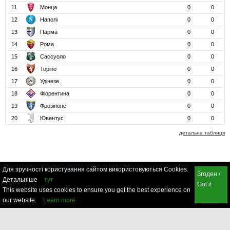
11
Монца
0
0
12
Наполі
0
0
13
Парма
0
0
14
Рома
0
0
15
Сассуоло
0
0
16
Торіно
0
0
17
Удінезе
0
0
18
Фіорентина
0
0
19
Фрозіноне
0
0
20
Ювентус
0
0
детальна таблиця
Для зручності користування сайтом використовуються Cookies.
Згоден /
Детальніше
тут
Got it
This website uses cookies to ensure you get the best experience on
our website.
Learn more