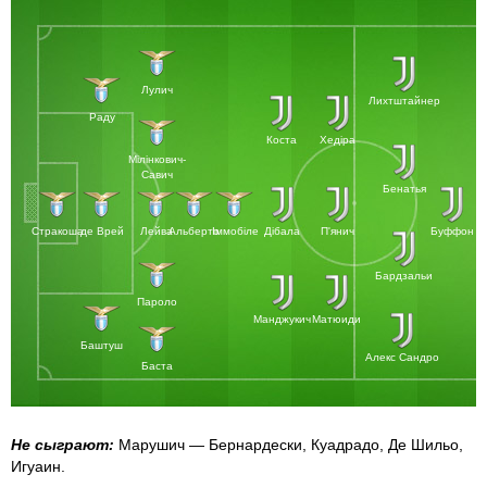
Лулич
Лихтштайнер
Раду
Коста
Хедіра
Мілінкович-
Савич
Бенатья
Стракоша
де Врей
Лейва
Альберто
Іммобіле
Дібала
П'янич
Буффон
Бардзальи
Пароло
Манджукич
Матюиди
Баштуш
Алекс Сандро
Баста
Не сыграют:
Марушич — Бернардески, Куадрадо, Де Шильо,
Игуаин.