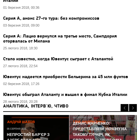
Италии
01 березня 2018, 00:36
Серия А, анонс 27-го тура: без компромиссов
03 березня 2018, 09:00
Серия А: Лацио вернулся на третье место, Сампдория
оторвалась от Милана
25 лютого 2018, 18:30
Стало известно, когда Ювентус сыграет с Аталантой
27 лютого 2018, 22:54
Ювентус надеется приобрести Бельерина за 45 млн фунтов
02 березня 2018, 17:26
Ювентус обыграл Аталанту и вышел в финал Кубка Италии
28 лютого 2018, 20:28
АНАЛІТИКА, ІНТЕРВ'Ю, ЧТИВО
05 СЕРПНЯ 2026
АНДРІЙ ШАХОВ
ГЛІБ АНДРУСЕНКО
ДЕНИС МАРЧЕНКО:
ПРЕДСТАВЛЯТИ УКРАЇНУ НА
05 СЕРПНЯ 2026
0
НЕПРОСТИЙ БАР'ЄР З
ТАКОМУ ТУРНІРІ, ЯК