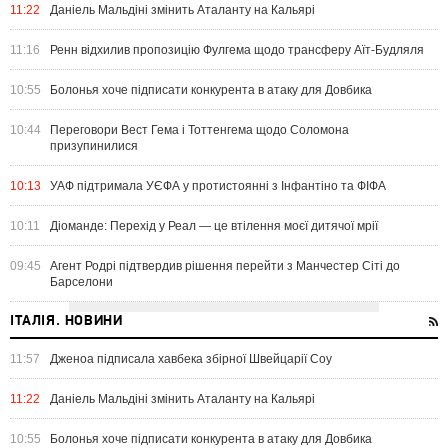
11:22
Даніель Мальдіні змінить Аталанту на Кальярі
11:16
Ренн відхилив пропозицію Фулгема щодо трансферу Аїт-Будляля
10:55
Болонья хоче підписати конкурента в атаку для Довбика
10:44
Переговори Вест Гема і Тоттенгема щодо Соломона
призупинилися
10:13
УАФ підтримала УЄФА у протистоянні з Інфантіно та ФІФА
10:11
Діоманде: Перехід у Реал — це втілення моєї дитячої мрії
09:45
Агент Родрі підтвердив рішення перейти з Манчестер Сіті до
Барселони
ІТАЛІЯ. НОВИНИ
11:57
Дженоа підписала хавбека збірної Швейцарії Соу
11:22
Даніель Мальдіні змінить Аталанту на Кальярі
10:55
Болонья хоче підписати конкурента в атаку для Довбика