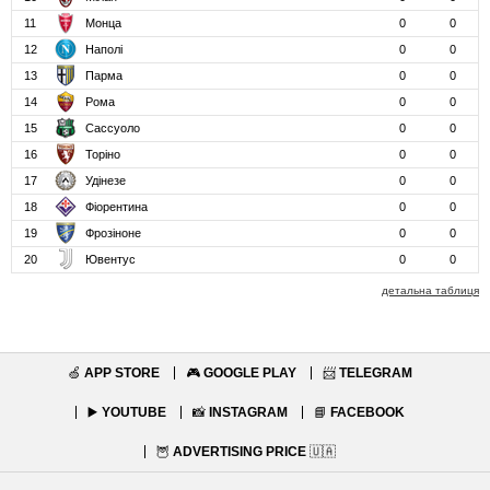
11
Монца
0
0
12
Наполі
0
0
13
Парма
0
0
14
Рома
0
0
15
Сассуоло
0
0
16
Торіно
0
0
17
Удінезе
0
0
18
Фіорентина
0
0
19
Фрозіноне
0
0
20
Ювентус
0
0
детальна таблиця
🍏
APP STORE
🎮
GOOGLE PLAY
📨
TELEGRAM
▶️
YOUTUBE
📸
INSTAGRAM
📘
FACEBOOK
🦉
ADVERTISING PRICE
🇺🇦