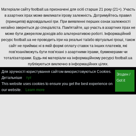
Матеріали сайту football.ua призначені для осіб старше 21 року (21+). Участь
в азартних іграх може викликати ігрову залежність. Дотримуйтесь правил
(принципів) відповідальної гри. При виявленні перших ознак залежності
негайно зверніться до спеціаліста. Пам'ятайте, що участь в азартних іграх не
може бути джерелом доходів або альтернативою роботі. Інформаційний
ресурс football.ua не проводить ігри на реальні та/або віртуальні гроші, також
сайт не приймає ні в якій формі оплату ставок та інших платежів, які
пов’язані/можуть бути пов’язані з азартними іграми, букмекерами чи
тоталізаторами. Будь-які матеріали на інформаційному ресурсі football.ua
публікуються виключно в інформаційних цілях.
Для зручності користування сайтом використовуються Cookies.
Згоден /
Детальніше
тут
Got it
This website uses cookies to ensure you get the best experience on
our website.
Learn more