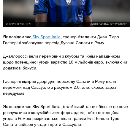
23 СЕРПНЯ 2023, 16:26
ДУВАН САПАТА - GETTY IMAGES
Як повідомляє
Sky Sport Italia
, тренер Аталанти Джан П'єро
Гасперіні заблокував перехід Дувана Сапати в Рому.
Джаллороссі вели перемовин з клубом та їхнім нападником
щодо потенційної угоди вартістю 10 мільйонів євро, включаючи
додаткові бонуси.
Гасперіні відкрив двері для переходу Сапати в Рому після
перемоги над Сассуоло з рахунком 2:0, але, схоже, зараз
передумав.
Як повідомляє Sky Sport Italia, італійський тактик більше не хоче
розлучатися з колумбійським форвардом, тобто потенційна
угода з Ромою розривається, після травми Ель-Біляля Туре
Сапата вийшов у старті проти Сассуоло.