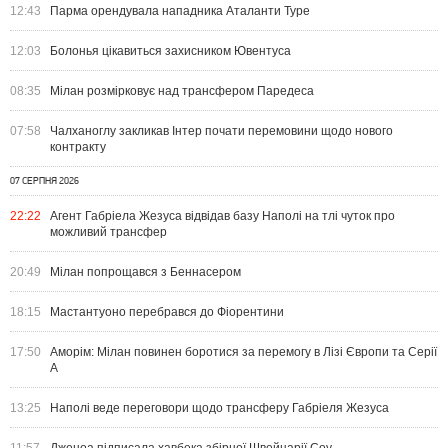
12:43
Парма орендувала нападника Аталанти Туре
12:03
Болонья цікавиться захисником Ювентуса
08:35
Мілан розмірковує над трансфером Паредеса
07:58
Чалханоглу закликав Інтер почати перемовини щодо нового
контракту
07 СЕРПНЯ 2026
22:22
Агент Габріела Жезуса відвідав базу Наполі на тлі чуток про
можливий трансфер
20:49
Мілан попрощався з Беннасером
18:15
Мастантуоно перебрався до Фіорентини
17:50
Аморім: Мілан повинен боротися за перемогу в Лізі Європи та Серії
А
13:25
Наполі веде переговори щодо трансферу Габріеля Жезуса