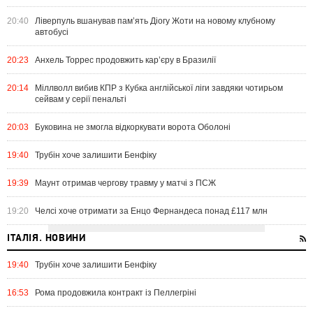
20:40
Ліверпуль вшанував пам’ять Діогу Жоти на новому клубному
автобусі
20:23
Анхель Торрес продовжить кар’єру в Бразилії
20:14
Міллволл вибив КПР з Кубка англійської ліги завдяки чотирьом
сейвам у серії пенальті
20:03
Буковина не змогла відкоркувати ворота Оболоні
19:40
Трубін хоче залишити Бенфіку
19:39
Маунт отримав чергову травму у матчі з ПСЖ
19:20
Челсі хоче отримати за Енцо Фернандеса понад £117 млн
ІТАЛІЯ. НОВИНИ
19:40
Трубін хоче залишити Бенфіку
16:53
Рома продовжила контракт із Пеллегріні