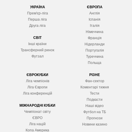
УКРАЇНА
ЄВРОПА
Прем'єр-ліга
Англія
Перша ліга
Іспанія
Друга ліга
Італія
Німеччина
СВІТ
Франція
Інші країни
Нідерланди
Трансферний ринок
Португалія
Футзал
Туреччина
Польща
ЄВРОКУБКИ
РІЗНЕ
Ліга чемпіонів
Фан-сектор
Ліга Європ
и
Коментарі тижня
Ліга конференцій
Тести
Подкасти
МІЖНАРОДНІ КУБКИ
Наші відео
Чемпіонат світу
Футбол на ТБ
ЄВРО
Прогнози
Ліга націй
Новини казино
Копа Америка