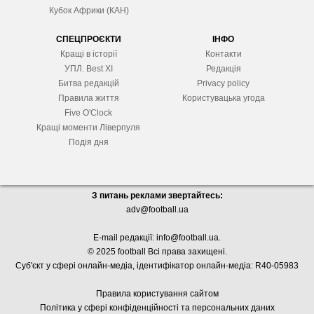
Кубок Африки (КАН)
СПЕЦПРОЄКТИ
ІНФО
Кращі в історії
Контакти
УПЛ. Best XІ
Редакція
Битва редакцій
Privacy policy
Правила життя
Користувацька угода
Five O'Clock
Кращі моменти Ліверпуля
Подія дня
З питань реклами звертайтесь:
adv@football.ua
E-mail редакції:
info@football.ua
.
© 2025 football Всі права захищені.
Суб'єкт у сфері онлайн-медіа, і
дентифікатор онлайн-медіа: R40-05983
Правила користування сайтом
Політика у сфері конфіденційності та персональних даних