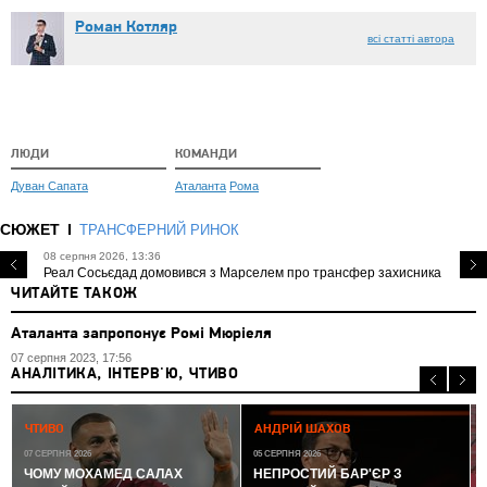
Роман Котляр
всі статті автора
ЛЮДИ
КОМАНДИ
Дуван Сапата
Аталанта
Рома
СЮЖЕТ
ТРАНСФЕРНИЙ РИНОК
08 серпня 2026, 13:36
Реал Сосьєдад домовився з Марселем про трансфер захисника
ЧИТАЙТЕ ТАКОЖ
Аталанта запропонує Ромі Мюріеля
07 серпня 2023, 17:56
АНАЛІТИКА, ІНТЕРВ'Ю, ЧТИВО
0
ЧТИВО
АНДРІЙ ШАХОВ
07 СЕРПНЯ 2026
05 СЕРПНЯ 2026
ЧОМУ МОХАМЕД САЛАХ
НЕПРОСТИЙ БАР'ЄР З