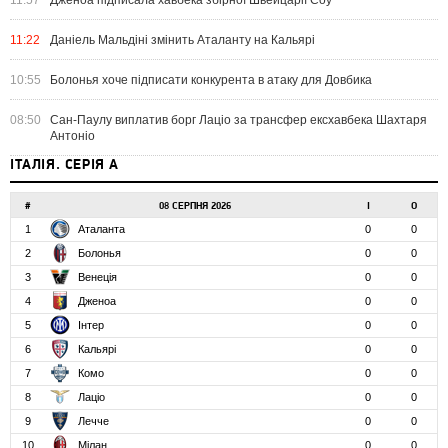
11:57
Дженоа підписала хавбека збірної Швейцарії Соу
11:22
Даніель Мальдіні змінить Аталанту на Кальярі
10:55
Болонья хоче підписати конкурента в атаку для Довбика
08:50
Сан-Паулу виплатив борг Лаціо за трансфер ексхавбека Шахтаря
Антоніо
ІТАЛІЯ. СЕРІЯ А
#
08 СЕРПНЯ 2026
І
О
1
Аталанта
0
0
2
Болонья
0
0
3
Венеція
0
0
4
Дженоа
0
0
5
Інтер
0
0
6
Кальярі
0
0
7
Комо
0
0
8
Лаціо
0
0
9
Лечче
0
0
10
Мілан
0
0