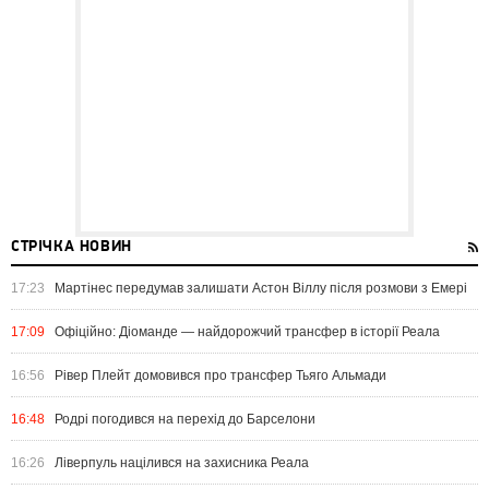
СТРІЧКА НОВИН
17:23
Мартінес передумав залишати Астон Віллу після розмови з Емері
17:09
Офіційно: Діоманде — найдорожчий трансфер в історії Реала
16:56
Рівер Плейт домовився про трансфер Тьяго Альмади
16:48
Родрі погодився на перехід до Барселони
16:26
Ліверпуль націлився на захисника Реала