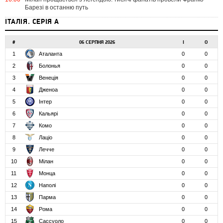
Барезі в останню путь
ІТАЛІЯ. СЕРІЯ А
#
06 СЕРПНЯ 2026
І
О
1
Аталанта
0
0
2
Болонья
0
0
3
Венеція
0
0
4
Дженоа
0
0
5
Інтер
0
0
6
Кальярі
0
0
7
Комо
0
0
8
Лаціо
0
0
9
Лечче
0
0
10
Мілан
0
0
11
Монца
0
0
12
Наполі
0
0
13
Парма
0
0
14
Рома
0
0
15
Сассуоло
0
0