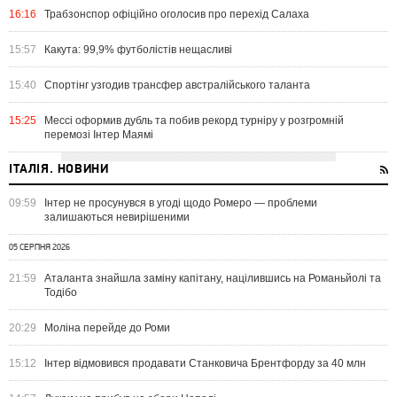
16:16
Трабзонспор офіційно оголосив про перехід Салаха
15:57
Какута: 99,9% футболістів нещасливі
15:40
Спортінг узгодив трансфер австралійського таланта
15:25
Мессі оформив дубль та побив рекорд турніру у розгромній
перемозі Інтер Маямі
ІТАЛІЯ. НОВИНИ
09:59
Інтер не просунувся в угоді щодо Ромеро — проблеми
залишаються невирішеними
05 СЕРПНЯ 2026
21:59
Аталанта знайшла заміну капітану, націлившись на Романьйолі та
Тодібо
20:29
Моліна перейде до Роми
15:12
Інтер відмовився продавати Станковича Брентфорду за 40 млн