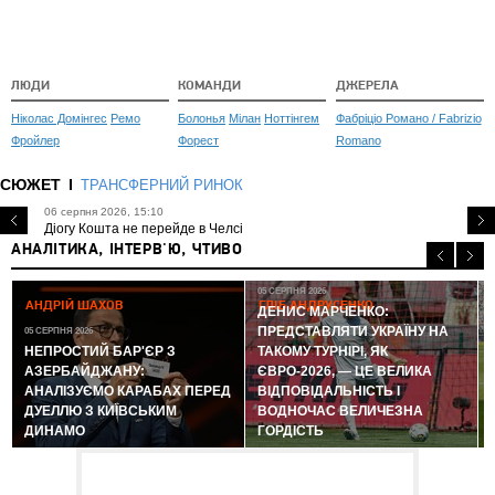
ЛЮДИ
КОМАНДИ
ДЖЕРЕЛА
Ніколас Домінгес
Ремо
Болонья
Мілан
Ноттінгем
Фабріціо Романо / Fabrizio
Фройлер
Форест
Romano
СЮЖЕТ
ТРАНСФЕРНИЙ РИНОК
06 серпня 2026, 15:10
Діогу Кошта не перейде в Челсі
АНАЛІТИКА, ІНТЕРВ'Ю, ЧТИВО
05 СЕРПНЯ 2026
АНДРІЙ ШАХОВ
ГЛІБ АНДРУСЕНКО
ДЕНИС МАРЧЕНКО:
ПРЕДСТАВЛЯТИ УКРАЇНУ НА
05 СЕРПНЯ 2026
0
НЕПРОСТИЙ БАР'ЄР З
ТАКОМУ ТУРНІРІ, ЯК
АЗЕРБАЙДЖАНУ:
ЄВРО-2026, — ЦЕ ВЕЛИКА
АНАЛІЗУЄМО КАРАБАХ ПЕРЕД
ВІДПОВІДАЛЬНІСТЬ І
ДУЕЛЛЮ З КИЇВСЬКИМ
ВОДНОЧАС ВЕЛИЧЕЗНА
ДИНАМО
ГОРДІСТЬ