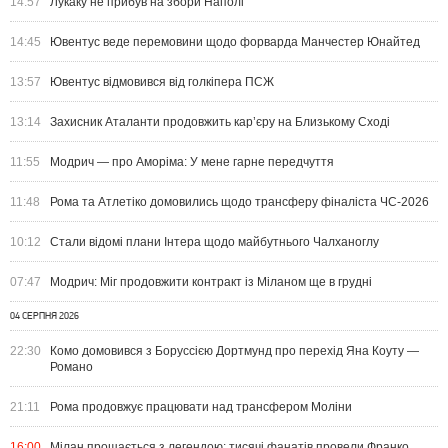
14:57
Лукаку не прибув на збори Наполі
14:45
Ювентус веде перемовини щодо форварда Манчестер Юнайтед
13:57
Ювентус відмовився від голкіпера ПСЖ
13:14
Захисник Аталанти продовжить кар’єру на Близькому Сході
11:55
Модрич — про Аморіма: У мене гарне передчуття
11:48
Рома та Атлетіко домовились щодо трансферу фіналіста ЧС-2026
10:12
Стали відомі плани Інтера щодо майбутнього Чалханоглу
07:47
Модрич: Міг продовжити контракт із Міланом ще в грудні
04 СЕРПНЯ 2026
22:30
Комо домовився з Боруссією Дортмунд про перехід Яна Коуту —
Романо
21:11
Рома продовжує працювати над трансфером Моліни
16:00
Мілан прощається з легендою: тисячі фанатів провели Франко