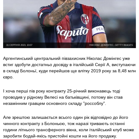
31 СЕРПНЯ 2023, 10:07
НІКОЛАС ДОМІНГЕС, GETTY IMAGES
Аргентинський центральний півзахисник Ніколас Домінгес уже
встиг здобути достатньо досвіду в італійській Серії A, виступаючи
в складі Болоньї, куди перейшов ще влітку 2019 року за 8,48 млн
євро.
І хоча перші пів року контракту 25-річний виконавець тоді
проводив у рідному Велесі на батьківщині, потому він став
незамінним гравцем основного складу "россоблу".
Але зрештою залишається всього один рік відповідно до його
чинного контракту з Болоньєю, тож наразі тривають останні
години літнього трансферного вікна, коли італійський клуб може
заробити бодай-якісь пристойні кошти на його продажу.