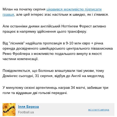
Мілан на початку серпня
цікавився можливістю підписати
гравця
, але цей інтерес згас настільки ж швидко, як і з’явився.
Але останніми днями англійський Ноттінгем Форест активно
працює в напрямку здійснення цього трансферу.
Від "лісників" надійшла пропозиція в 9-10 млн євро + річна
оренда досвідченого швейцарського центрального півзахисника
Ремо Фройлера з можливістю подальшого викупу в якості
частини компенсації.
Повідомляється, що Болонью влаштували такі умови, тому
Домінгес сьогодні, 31 серпня, відбув до Англії на медогляд.
У минулому сезоні аргентинець награв 34 матчі, забивши три
голи та віддавши дві гольові передачі.
Ілля Береза
всі статті автора
Football.ua