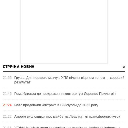
СТРІЧКА НОВИН
21:55
Груша: Для першого матчу в УПЛ нічия з віцечемпіоном — хороший
результат
21:45
Рома близька до продовження контракту з Лоренцо Пеллегріні
21:24
Реал продовжив контракт із Вінісіусом до 2032 року
21:22
Аморім висловився про майбутнє Леау на тлі трансферних чуток