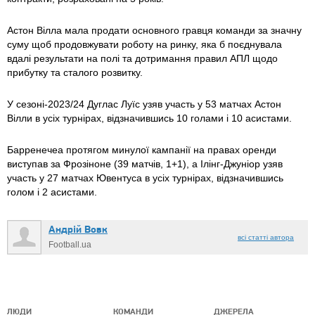
Астон Вілла мала продати основного гравця команди за значну
суму щоб продовжувати роботу на ринку, яка б поєднувала
вдалі результати на полі та дотримання правил АПЛ щодо
прибутку та сталого розвитку.
У сезоні-2023/24 Дуглас Луїс узяв участь у 53 матчах Астон
Вілли в усіх турнірах, відзначившись 10 голами і 10 асистами.
Барренечеа протягом минулої кампанії на правах оренди
виступав за Фрозіноне (39 матчів, 1+1), а Ілінг-Джуніор узяв
участь у 27 матчах Ювентуса в усіх турнірах, відзначившись
голом і 2 асистами.
Андрій Вовк
всі статті автора
Football.ua
ЛЮДИ
КОМАНДИ
ДЖЕРЕЛА