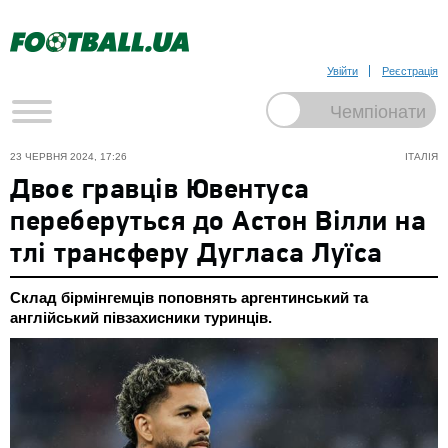
Увійти
Реєстрація
23 ЧЕРВНЯ 2024, 17:26
ІТАЛІЯ
Двоє гравців Ювентуса
переберуться до Астон Вілли на
тлі трансферу Дугласа Луїса
Склад бірмінгемців поповнять аргентинський та
англійський півзахисники туринців.