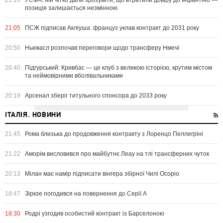
21:16
УЄФА: Ми чітко дали зрозуміти, що втратили довіру до Інфантіно —
позиція залишається незмінною
21:05
ПСЖ підписав Акліуша: француз уклав контракт до 2031 року
20:50
Ньюкасл розпочав переговори щодо трансферу Нмечі
20:40
Підгурський: Кривбас — це клуб з великою історією, крутим містом
та неймовірними вболівальниками
20:19
Арсенал зберіг титульного спонсора до 2033 року
ІТАЛІЯ. НОВИНИ
21:45
Рома близька до продовження контракту з Лоренцо Пеллегріні
21:22
Аморім висловився про майбутнє Леау на тлі трансферних чуток
20:13
Мілан має намір підписати вінгера збірної Чилі Осоріо
18:47
Зіркзе погодився на повернення до Серії А
18:30
Родрі узгодив особистий контракт із Барселоною