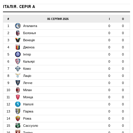
ІТАЛІЯ. СЕРІЯ А
#
06 СЕРПНЯ 2026
І
О
1
Аталанта
0
0
2
Болонья
0
0
3
Венеція
0
0
4
Дженоа
0
0
5
Інтер
0
0
6
Кальярі
0
0
7
Комо
0
0
8
Лаціо
0
0
9
Лечче
0
0
10
Мілан
0
0
11
Монца
0
0
12
Наполі
0
0
13
Парма
0
0
14
Рома
0
0
15
Сассуоло
0
0
16
Торіно
0
0