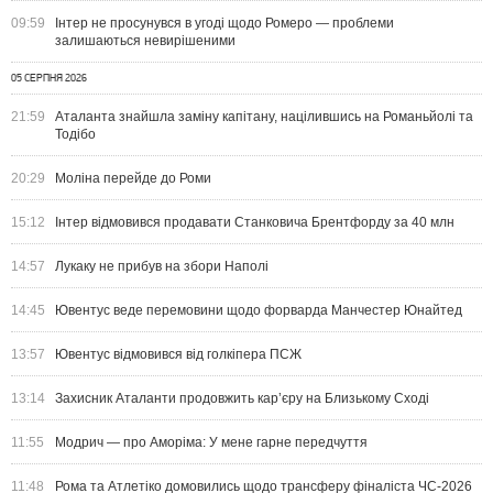
09:59
Інтер не просунувся в угоді щодо Ромеро — проблеми
залишаються невирішеними
05 СЕРПНЯ 2026
21:59
Аталанта знайшла заміну капітану, націлившись на Романьйолі та
Тодібо
20:29
Моліна перейде до Роми
15:12
Інтер відмовився продавати Станковича Брентфорду за 40 млн
14:57
Лукаку не прибув на збори Наполі
14:45
Ювентус веде перемовини щодо форварда Манчестер Юнайтед
13:57
Ювентус відмовився від голкіпера ПСЖ
13:14
Захисник Аталанти продовжить кар’єру на Близькому Сході
11:55
Модрич — про Аморіма: У мене гарне передчуття
11:48
Рома та Атлетіко домовились щодо трансферу фіналіста ЧС-2026