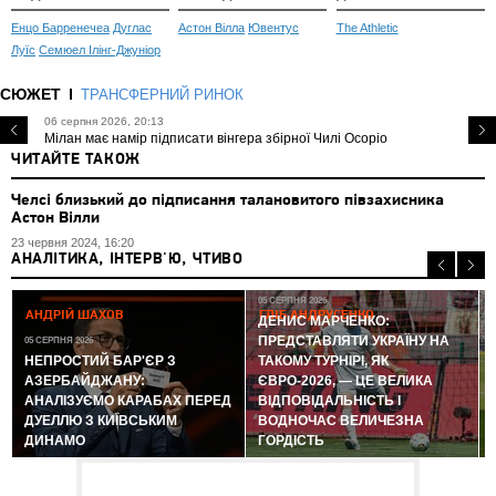
Енцо Барренечеа
Дуглас
Астон Вілла
Ювентус
The Athletic
Луїс
Семюел Ілінг-Джуніор
СЮЖЕТ
ТРАНСФЕРНИЙ РИНОК
06 серпня 2026, 20:13
Мілан має намір підписати вінгера збірної Чилі Осоріо
ЧИТАЙТЕ ТАКОЖ
Челсі близький до підписання талановитого півзахисника
Астон Вілли
23 червня 2024, 16:20
АНАЛІТИКА, ІНТЕРВ'Ю, ЧТИВО
05 СЕРПНЯ 2026
АНДРІЙ ШАХОВ
ГЛІБ АНДРУСЕНКО
ДЕНИС МАРЧЕНКО:
ПРЕДСТАВЛЯТИ УКРАЇНУ НА
05 СЕРПНЯ 2026
0
НЕПРОСТИЙ БАР'ЄР З
ТАКОМУ ТУРНІРІ, ЯК
АЗЕРБАЙДЖАНУ:
ЄВРО-2026, — ЦЕ ВЕЛИКА
АНАЛІЗУЄМО КАРАБАХ ПЕРЕД
ВІДПОВІДАЛЬНІСТЬ І
ДУЕЛЛЮ З КИЇВСЬКИМ
ВОДНОЧАС ВЕЛИЧЕЗНА
ДИНАМО
ГОРДІСТЬ