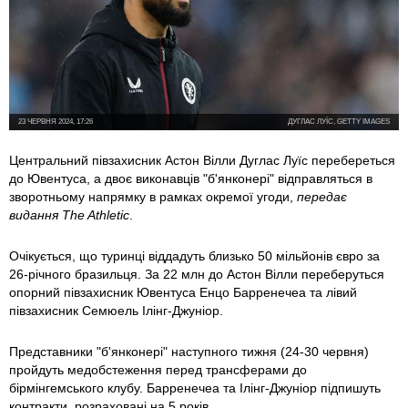
23 ЧЕРВНЯ 2024, 17:26
ДУГЛАС ЛУЇС, GETTY IMAGES
Центральний півзахисник Астон Вілли Дуглас Луїс перебереться
до Ювентуса, а двоє виконавців "б'янконері" відправляться в
зворотньому напрямку в рамках окремої угоди,
передає
видання The Athletic
.
Очікується, що туринці віддадуть близько 50 мільйонів євро за
26-річного бразильця. За 22 млн до Астон Вілли переберуться
опорний півзахисник Ювентуса Енцо Барренечеа та лівий
півзахисник Семюель Ілінг-Джуніор.
Представники "б'янконері" наступного тижня (24-30 червня)
пройдуть медобстеження перед трансферами до
бірмінгемського клубу. Барренечеа та Ілінг-Джуніор підпишуть
контракти, розраховані на 5 років.