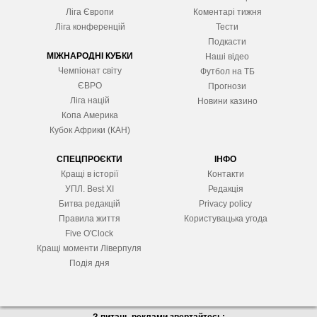
Ліга Європ
и
Коментарі тижня
Ліга конференцій
Тести
Подкасти
МІЖНАРОДНІ КУБКИ
Наші відео
Чемпіонат світу
Футбол на ТБ
ЄВРО
Прогнози
Ліга націй
Новини казино
Копа Америка
Кубок Африки (КАН)
СПЕЦПРОЄКТИ
ІНФО
Кращі в історії
Контакти
УПЛ. Best XІ
Редакція
Битва редакцій
Privacy policy
Правила життя
Користувацька угода
Five O'Clock
Кращі моменти Ліверпуля
Подія дня
З питань реклами звертайтесь: