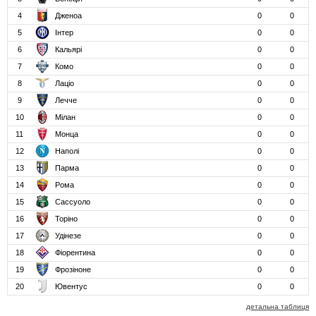
4
Дженоа
0
0
5
Інтер
0
0
6
Кальярі
0
0
7
Комо
0
0
8
Лаціо
0
0
9
Лечче
0
0
10
Мілан
0
0
11
Монца
0
0
12
Наполі
0
0
13
Парма
0
0
14
Рома
0
0
15
Сассуоло
0
0
16
Торіно
0
0
17
Удінезе
0
0
18
Фіорентина
0
0
19
Фрозіноне
0
0
20
Ювентус
0
0
детальна таблиця