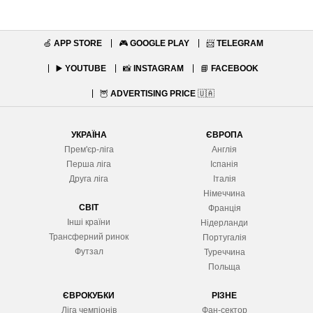
🍏
APP STORE
🎮
GOOGLE PLAY
📨
TELEGRAM
▶️
YOUTUBE
📸
INSTAGRAM
📘
FACEBOOK
🦉
ADVERTISING PRICE
🇺🇦
УКРАЇНА
ЄВРОПА
Прем'єр-ліга
Англія
Перша ліга
Іспанія
Друга ліга
Італія
Німеччина
СВІТ
Франція
Інші країни
Нідерланди
Трансферний ринок
Португалія
Футзал
Туреччина
Польща
ЄВРОКУБКИ
РІЗНЕ
Ліга чемпіонів
Фан-сектор