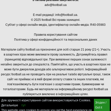
adv@football.ua
E-mail редакції:
info@football.ua
.
© 2025 football Всі права захищені.
Суб'єкт у сфері онлайн-медіа, і
дентифікатор онлайн-медіа: R40-05983
Правила користування сайтом
Політика у сфері конфіденційності та персональних даних
Матеріали сайту football.ua призначені для осіб старше 21 року (21+). Участь
в азартних іграх може викликати ігрову залежність. Дотримуйтесь правил
(принципів) відповідальної гри. При виявленні перших ознак залежності
негайно зверніться до спеціаліста. Пам'ятайте, що участь в азартних іграх не
може бути джерелом доходів або альтернативою роботі. Інформаційний
ресурс football.ua не проводить ігри на реальні та/або віртуальні гроші, також
сайт не приймає ні в якій формі оплату ставок та інших платежів, які
пов’язані/можуть бути пов’язані з азартними іграми, букмекерами чи
тоталізаторами. Будь-які матеріали на інформаційному ресурсі football.ua
публікуються виключно в інформаційних цілях.
Для зручності користування сайтом використовуються Cookies.
Згоден /
Детальніше
тут
Got it
This website uses cookies to ensure you get the best experience on