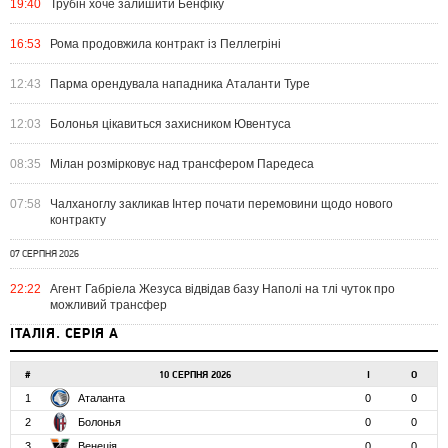
19:40
Трубін хоче залишити Бенфіку
16:53
Рома продовжила контракт із Пеллегріні
12:43
Парма орендувала нападника Аталанти Туре
12:03
Болонья цікавиться захисником Ювентуса
08:35
Мілан розмірковує над трансфером Паредеса
07:58
Чалханоглу закликав Інтер почати перемовини щодо нового
контракту
07 СЕРПНЯ 2026
22:22
Агент Габріела Жезуса відвідав базу Наполі на тлі чуток про
можливий трансфер
ІТАЛІЯ. СЕРІЯ А
#
10 СЕРПНЯ 2026
І
О
1
Аталанта
0
0
2
Болонья
0
0
3
Венеція
0
0