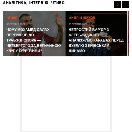
АНАЛІТИКА, ІНТЕРВ'Ю, ЧТИВО
0
ЧТИВО
АНДРІЙ ШАХОВ
07 СЕРПНЯ 2026
05 СЕРПНЯ 2026
ЧОМУ МОХАМЕД САЛАХ
НЕПРОСТИЙ БАР'ЄР З
ПЕРЕЙШОВ ДО
АЗЕРБАЙДЖАНУ:
ТРАБЗОНСПОРА —
АНАЛІЗУЄМО КАРАБАХ ПЕРЕД
ЧЕТВЕРТОГО ЗА ВЕЛИЧИНОЮ
ДУЕЛЛЮ З КИЇВСЬКИМ
КЛУБУ ТУРЕЧЧИНИ?
ДИНАМО