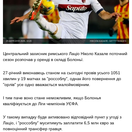
25 БЕРЕЗНЯ 2025, 10:20
НІКОЛА КАЗАЛЕ, GETTY IMAGES
Центральний захисник римського Лаціо Ніколо Казале поточний
сезон розпочав у оренді в складі Болоньї.
27-річний виконавець станом на сьогодні провів усього 1051
хвилин у 19 матчах за "россоблу", однак його повернення до
"орлів" усе одно вважається малоймовірним.
І тим паче воно стане неможливим, якщо Болонья
кваліфікується до Ліги чемпіонів УЄФА.
У такому випадку буде активовано відповідний пункт у угоді з
Лаціо, і "россоблу" муситимуть заплатити 6,5 млн євро за
повноцінний трансфер гравця.