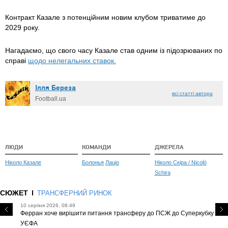
Контракт Казале з потенційним новим клубом триватиме до
2029 року.
Нагадаємо, що свого часу Казале став одним із підозрюваних по
справі
щодо нелегальних ставок.
Ілля Береза
всі статті автора
Football.ua
ЛЮДИ
КОМАНДИ
ДЖЕРЕЛА
Ніколо Казале
Болонья
Лаціо
Ніколо Скіра / Nicolò
Schira
СЮЖЕТ
ТРАНСФЕРНИЙ РИНОК
10 серпня 2026, 08:49
Ферран хоче вирішити питання трансферу до ПСЖ до Суперкубку
УЄФА