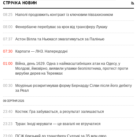
СТРІЧКА НОВИН
08:25
Наполі продовжить контракт із ключовим півзахисником
08:00
Фенербахче перебуває за крок від трансферу Лукаку
07:37
Астон Вілла та Ньюкасл змагатимуться за Палінью
07:30
Карпати — ЛНЗ. Напередодні
01:00
Війна, день 1629. Одна з наймасштабніших атак на Одесу, у
Молдові, ймовірно, виявили уламки безпілотника, протест проти
вирубки дерев на Теремках
00:30
Моурінью розкритикував форму Бернарду Сілви після його дебюту
за Реал
09 СЕРПНЯ 2026
23:40
Костюк: Гра забувається, а результат залишається
23:23
Туран: Іноді керувати — це взагалі не втручатися
23:00
ПСЖ близький до трансферу Судзукі за 35 млн євро