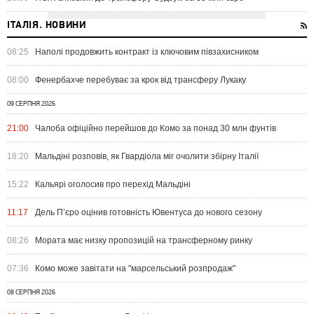
ІТАЛІЯ. НОВИНИ
08:25
Наполі продовжить контракт із ключовим півзахисником
08:00
Фенербахче перебуває за крок від трансферу Лукаку
09 СЕРПНЯ 2026
21:00
Чалоба офіційно перейшов до Комо за понад 30 млн фунтів
18:20
Мальдіні розповів, як Гвардіола міг очолити збірну Італії
15:22
Кальярі оголосив про перехід Мальдіні
11:17
Дель П’єро оцінив готовність Ювентуса до нового сезону
08:26
Мората має низку пропозицій на трансферному ринку
07:36
Комо може завітати на "марсельський розпродаж"
08 СЕРПНЯ 2026