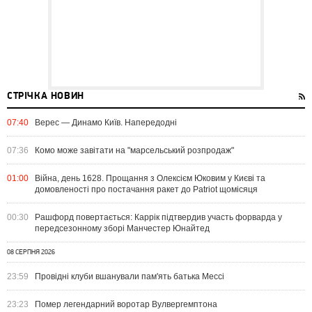
СТРІЧКА НОВИН
07:40
Верес — Динамо Київ. Напередодні
07:36
Комо може завітати на "марсельський розпродаж"
01:00
Війна, день 1628. Прощання з Олексієм Юковим у Києві та
домовленості про постачання ракет до Patriot щомісяця
00:30
Рашфорд повертається: Каррік підтвердив участь форварда у
передсезонному зборі Манчестер Юнайтед
08 СЕРПНЯ 2026
23:59
Провідні клуби вшанували пам'ять батька Мессі
23:23
Помер легендарний воротар Вулвергемптона