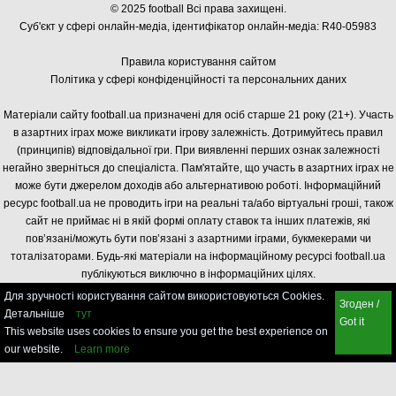
© 2025 football Всі права захищені.
Суб'єкт у сфері онлайн-медіа, і
дентифікатор онлайн-медіа: R40-05983
Правила користування сайтом
Політика у сфері конфіденційності та персональних даних
Матеріали сайту football.ua призначені для осіб старше 21 року (21+). Участь
в азартних іграх може викликати ігрову залежність. Дотримуйтесь правил
(принципів) відповідальної гри. При виявленні перших ознак залежності
негайно зверніться до спеціаліста. Пам'ятайте, що участь в азартних іграх не
може бути джерелом доходів або альтернативою роботі. Інформаційний
ресурс football.ua не проводить ігри на реальні та/або віртуальні гроші, також
сайт не приймає ні в якій формі оплату ставок та інших платежів, які
пов’язані/можуть бути пов’язані з азартними іграми, букмекерами чи
тоталізаторами. Будь-які матеріали на інформаційному ресурсі football.ua
публікуються виключно в інформаційних цілях.
Для зручності користування сайтом використовуються Cookies.
Згоден /
Детальніше
тут
Got it
This website uses cookies to ensure you get the best experience on
our website.
Learn more