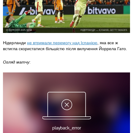
21 БЕРЕЗНЯ 2025, 00:58
НІДЕРЛАНДИ — ІСПАНІЯ, GETTY IMAGES
Нідерланди
не втримали перемогу над Іспанією
, яка все ж
встигла скористатися більшістю після вилучення Йоррела Гато.
Огляд матчу
: