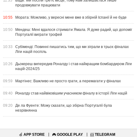
11:35
Баде: Ми посіли третє місце, тому нам залишається лише
продовжувати працювати
10:55
Мората: Можливо, у вересні мене вже в збірній Іспанії й не буде
10:50
Мендеш: Мені вдалося стримати Ямала. Я дуже радий, що допоміг
Португалії виграти трофей
10:33
Субіменді: Повинні пишатись тим, що ми зіграли в трьох фіналах
Ліги націй поспіль
10:26
Дьокереш випередив Роналду і став найкращим бомбардиром Ліги
націй-2024/25
09:59
Мартінес: Важливо не просто грати, а перемагати у фіналах
09:40
Роналду став найвіковішим учасником фіналу в історії Ліги націй
09:20
Де ла Фуенте: Можу сказати, що збірна Португалії була
незрівнянна
🍏
APP STORE
🎮
GOOGLE PLAY
📨
TELEGRAM