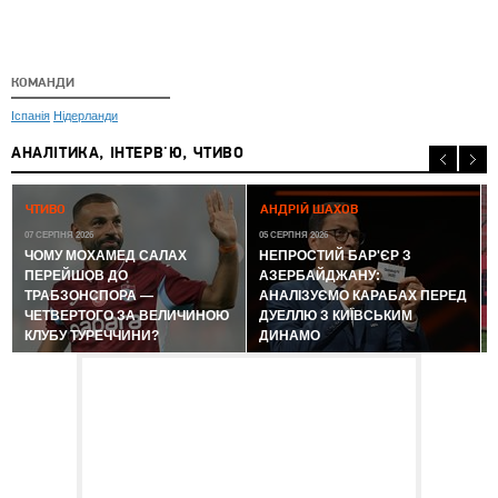
КОМАНДИ
Іспанія
Нідерланди
АНАЛІТИКА, ІНТЕРВ'Ю, ЧТИВО
0
ЧТИВО
АНДРІЙ ШАХОВ
07 СЕРПНЯ 2026
05 СЕРПНЯ 2026
ЧОМУ МОХАМЕД САЛАХ
НЕПРОСТИЙ БАР'ЄР З
ПЕРЕЙШОВ ДО
АЗЕРБАЙДЖАНУ:
ТРАБЗОНСПОРА —
АНАЛІЗУЄМО КАРАБАХ ПЕРЕД
ЧЕТВЕРТОГО ЗА ВЕЛИЧИНОЮ
ДУЕЛЛЮ З КИЇВСЬКИМ
КЛУБУ ТУРЕЧЧИНИ?
ДИНАМО