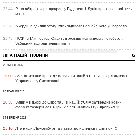
22:44
Реал обіграв Ференцварош у Будапешті: Лунін провів на полі весь
матч
22:28
Абердін підсилив атаку: клуб підписав бельгійського універсала
21:45
ПСЖ та Манчестер Юнайтед розійшлися миром у Гетеборзі:
Забарний відіграв повний матч
ЛІГА НАЦІЙ. НОВИНИ
20 ЛИПНЯ 2026
19:00
Збірна України проведе матчі Ліги націй з Північною Ірландією та
Угорщиною у Словаччині
20 ТРАВНЯ 2026
20:58
Зміни у відборі до Євро та Лізі націй: УЄФА затвердив новий
формат турнірів для збірних після чемпіонату Європи-2028
31 БЕРЕЗНЯ 2026
21:10
Ліга націй: Люксембург та Латвія залишились у дивізіоні С