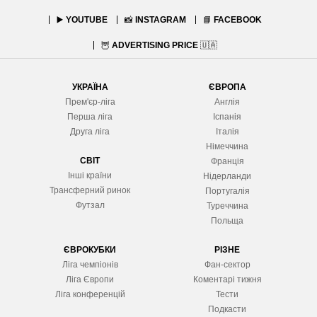
▶️
YOUTUBE
📸
INSTAGRAM
📘
FACEBOOK
🦉
ADVERTISING PRICE
🇺🇦
УКРАЇНА
ЄВРОПА
Прем'єр-ліга
Англія
Перша ліга
Іспанія
Друга ліга
Італія
Німеччина
СВІТ
Франція
Інші країни
Нідерланди
Трансферний ринок
Португалія
Футзал
Туреччина
Польща
ЄВРОКУБКИ
РІЗНЕ
Ліга чемпіонів
Фан-сектор
Ліга Європ
и
Коментарі тижня
Ліга конференцій
Тести
Подкасти