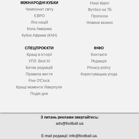
МІЖНАРОДНІ КУБКИ
Наші відео
Чемпіонат світу
Футбол на ТБ
ЄВРО
Прогнози
Ліга націй
Новини казино
Копа Америка
Кубок Африки (КАН)
СПЕЦПРОЄКТИ
ІНФО
Кращі в історії
Контакти
УПЛ. Best XІ
Редакція
Битва редакцій
Privacy policy
Правила життя
Користувацька угода
Five O'Clock
Кращі моменти Ліверпуля
Подія дня
З питань реклами звертайтесь:
adv@football.ua
E-mail редакції:
info@football.ua
.