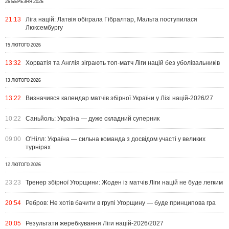
26 БЕРЕЗНЯ 2026
21:13
Ліга націй: Латвія обіграла Гібралтар, Мальта поступилася
Люксембургу
15 ЛЮТОГО 2026
13:32
Хорватія та Англія зіграють топ-матч Ліги націй без уболівальників
13 ЛЮТОГО 2026
13:22
Визначився календар матчів збірної України у Лізі націй-2026/27
10:22
Саньйоль: Україна — дуже складний суперник
09:00
О'Нілл: Україна — сильна команда з досвідом участі у великих
турнірах
12 ЛЮТОГО 2026
23:23
Тренер збірної Угорщини: Жоден із матчів Ліги націй не буде легким
20:54
Ребров: Не хотів бачити в групі Угорщину — буде принципова гра
20:05
Результати жеребкування Ліги націй-2026/2027