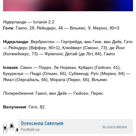
Нідерланди — Іспанія 2:2
Голи
: Гакпо, 28, Рейндерс, 46 — Вільямс, 9, Меріно, 90+3
Нідерланди
: Вербрюгген — Гертрейда, ван Геке, ван Дейк, Гато
— Рейндерс (Віффер, 90+1), Клюйверт (Сімонс, 73), де Йонг
(Копмейнерс, 73) — Фрімпонг, Депай (де Лігт, 84), Гакпо
Іспанія
: Сімон — Порро, Ле Норман, Кубарсі (Гюйсен, 41),
Кукурелья — Педрі (Ольмо, 66), Субіменді, Руїс (Меріно, 84) —
Ямал (Оярсабаль, 66), Мората (Перес, 66), Вільямс
Попередження
: Гакпо, ван Дейк — Гюйсен, Перес
Вилучення
: Гато, 82.
Олександр Caвeльєв
всі статті автора
Football.ua