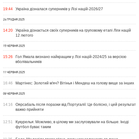
19:44
Україна дізналася суперників у Лізі націй-2026/27
24 ГРУДНЯ 2025
14:20
Україна дізнається своїх суперників на груповому етапі Ліги націй
12 лютого
15 ЧЕРВНЯ 2025
15:26
Гол Ямала визнано найкращим у Лізі націй-2024/25 за версією
вболівальників
11 ЧЕРВНЯ 2025
16:46
Мартінес: Золотий м'яч? Вітінья і Мендеш на голову вище за інших
09 ЧЕРВНЯ 2025
14:16
Оярсабаль після поразки від Португалії: Це болісно, ​​і цей результат
важко прийняти
12:51
Кукурелья: Можливо, в цілому ми заслуговували на більше. Іноді
футбол буває таким