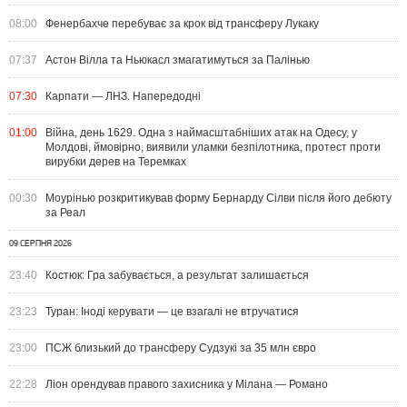
08:00
Фенербахче перебуває за крок від трансферу Лукаку
07:37
Астон Вілла та Ньюкасл змагатимуться за Палінью
07:30
Карпати — ЛНЗ. Напередодні
01:00
Війна, день 1629. Одна з наймасштабніших атак на Одесу, у
Молдові, ймовірно, виявили уламки безпілотника, протест проти
вирубки дерев на Теремках
00:30
Моурінью розкритикував форму Бернарду Сілви після його дебюту
за Реал
09 СЕРПНЯ 2026
23:40
Костюк: Гра забувається, а результат залишається
23:23
Туран: Іноді керувати — це взагалі не втручатися
23:00
ПСЖ близький до трансферу Судзукі за 35 млн євро
22:28
Ліон орендував правого захисника у Мілана — Романо