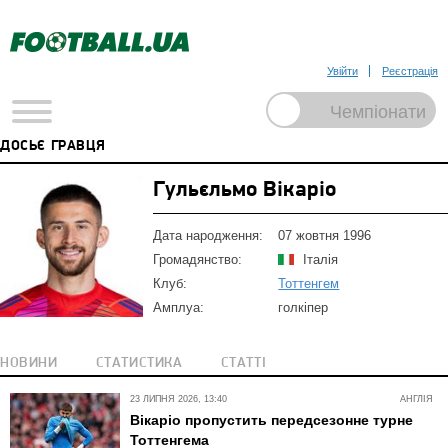
Увійти
Реєстрація
ДОСЬЄ ГРАВЦЯ
Гульєльмо Вікаріо
Дата народження:
07 жовтня 1996
Громадянство:
Італія
Клуб:
Тоттенгем
Амплуа:
голкіпер
НОВИНИ
СТАТИСТИКА
СТАТТІ
23 ЛИПНЯ 2026, 13:40
АНГЛІЯ
Вікаріо пропустить передсезонне турне
Тоттенгема