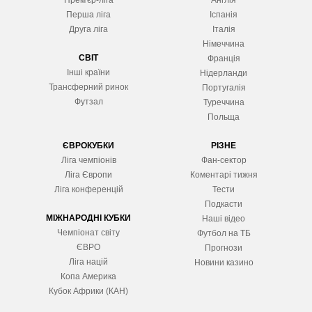
Прем'єр-ліга
Англія
Перша ліга
Іспанія
Друга ліга
Італія
Німеччина
СВІТ
Франція
Інші країни
Нідерланди
Трансферний ринок
Португалія
Футзал
Туреччина
Польща
ЄВРОКУБКИ
РІЗНЕ
Ліга чемпіонів
Фан-сектор
Ліга Європ
и
Коментарі тижня
Ліга конференцій
Тести
Подкасти
МІЖНАРОДНІ КУБКИ
Наші відео
Чемпіонат світу
Футбол на ТБ
ЄВРО
Прогнози
Ліга націй
Новини казино
Копа Америка
Кубок Африки (КАН)