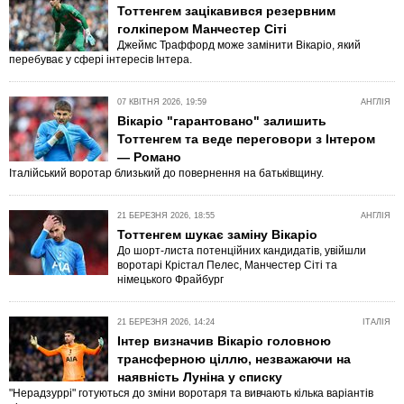
Тоттенгем зацікавився резервним
голкіпером Манчестер Сіті
Джеймс Траффорд може замінити Вікаріо, який
перебуває у сфері інтересів Інтера.
07 КВІТНЯ 2026, 19:59
АНГЛІЯ
Вікаріо "гарантовано" залишить
Тоттенгем та веде переговори з Інтером
— Романо
Італійський воротар близький до повернення на батьківщину.
21 БЕРЕЗНЯ 2026, 18:55
АНГЛІЯ
Тоттенгем шукає заміну Вікаріо
До шорт-листа потенційних кандидатів, увійшли
воротарі Крістал Пелес, Манчестер Сіті та
німецького Фрайбург
21 БЕРЕЗНЯ 2026, 14:24
ІТАЛІЯ
Інтер визначив Вікаріо головною
трансферною ціллю, незважаючи на
наявність Луніна у списку
"Нерадзуррі" готуються до зміни воротаря та вивчають кілька варіантів