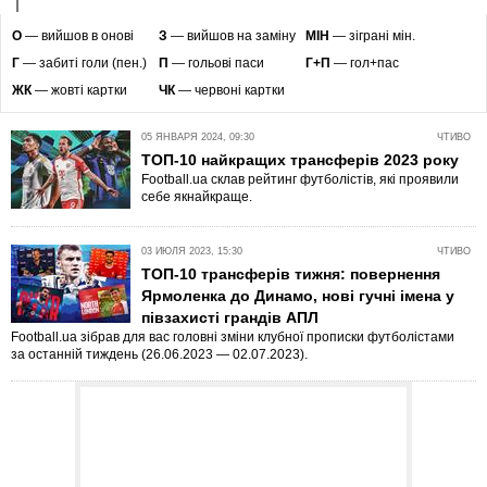
O
— вийшов в онові
З
— вийшов на заміну
МІН
— зіграні мін.
Г
— забиті голи (пен.)
П
— гольові паси
Г+П
— гол+пас
ЖК
— жовті картки
ЧК
— червоні картки
05 ЯНВАРЯ 2024, 09:30
ЧТИВО
ТОП-10 найкращих трансферів 2023 року
Football.ua склав рейтинг футболістів, які проявили
себе якнайкраще.
03 ИЮЛЯ 2023, 15:30
ЧТИВО
ТОП-10 трансферів тижня: повернення
Ярмоленка до Динамо, нові гучні імена у
півзахисті грандів АПЛ
Football.ua зібрав для вас головні зміни клубної прописки футболістами
за останній тиждень (26.06.2023 — 02.07.2023).