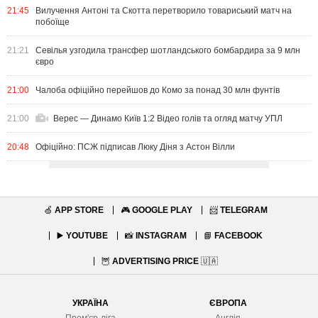
21:45
Вилучення Антоні та Скотта перетворило товариський матч на
побоїще
21:21
Севілья узгодила трансфер шотландського бомбардира за 9 млн
євро
21:00
Чалоба офіційно перейшов до Комо за понад 30 млн фунтів
21:00
Верес — Динамо Київ 1:2 Відео голів та огляд матчу УПЛ
20:48
Офіційно: ПСЖ підписав Люку Діня з Астон Вілли
🍏
APP STORE
🎮
GOOGLE PLAY
📨
TELEGRAM
▶️
YOUTUBE
📸
INSTAGRAM
📘
FACEBOOK
🦉
ADVERTISING PRICE
🇺🇦
УКРАЇНА
ЄВРОПА