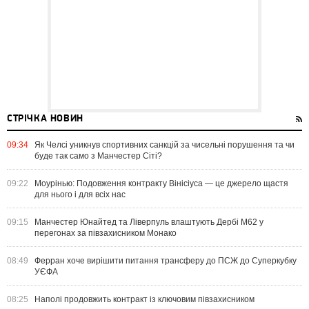
СТРІЧКА НОВИН
09:34
Як Челсі уникнув спортивних санкцій за чисельні порушення та чи
буде так само з Манчестер Сіті?
09:22
Моурінью: Подовження контракту Вінісіуса — це джерело щастя
для нього і для всіх нас
09:15
Манчестер Юнайтед та Ліверпуль влаштують Дербі M62 у
перегонах за півзахисником Монако
08:49
Ферран хоче вирішити питання трансферу до ПСЖ до Суперкубку
УЄФА
08:25
Наполі продовжить контракт із ключовим півзахисником