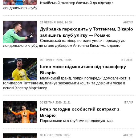
Італійський голкіпер близький до відходу з
лондонського клубу.
24 ЧЕРВНЯ 2026, 14:59
АНГЛІЯ
Дубравка переходить у Тоттенгем, Вікаріо
залишить клуб улітку — Романо
Словацький голкіпер погодив умови переходу до
лондонського клубу, де стане дублером Антоніна Кінскі-молодшого.
09 ТРАВНЯ 2026, 18:55
ІСПАНІЯ
Інтер може відмовитися від трансферу
Вікаріо
Міланський гранд, попри попередні домовленості з
голкіпером Тоттенгема, планує зекономити кошти та довірити місце в
основі Хосепу Мартінесу.
30 КВІТНЯ 2026, 21:21
ІТАЛІЯ
Інтер погодив особистий контракт з
Вікаріо
Перемовини між клубами продовжуються.
08 КВІТНЯ 2026, 18:57
АНГЛІЯ