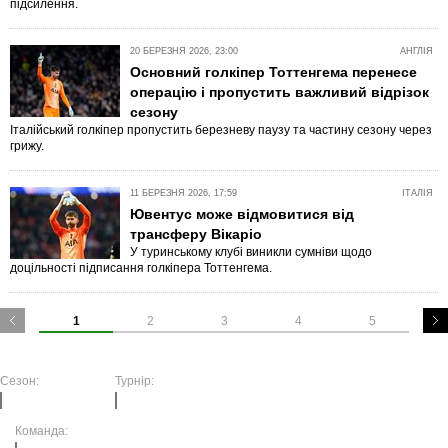
підсилення.
20 БЕРЕЗНЯ 2026, 23:00
АНГЛІЯ
Основний голкіпер Тоттенгема перенесе
операцію і пропустить важливий відрізок
сезону
Італійський голкіпер пропустить березневу паузу та частину сезону через
грижу.
11 БЕРЕЗНЯ 2026, 17:59
ІТАЛІЯ
Ювентус може відмовитися від
трансферу Вікаріо
У туринському клубі виникли сумніви щодо
доцільності підписання голкіпера Тоттенгема.
1
2
3
4
5
Сезон:
Турнір:
Команда: