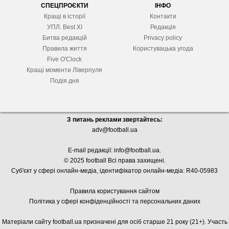
СПЕЦПРОЄКТИ
ІНФО
Кращі в історії
Контакти
УПЛ. Best XІ
Редакція
Битва редакцій
Privacy policy
Правила життя
Користувацька угода
Five O'Clock
Кращі моменти Ліверпуля
Подія дня
З питань реклами звертайтесь:
adv@football.ua
E-mail редакції:
info@football.ua
.
© 2025 football Всі права захищені.
Суб'єкт у сфері онлайн-медіа, і
дентифікатор онлайн-медіа: R40-05983
Правила користування сайтом
Політика у сфері конфіденційності та персональних даних
Матеріали сайту football.ua призначені для осіб старше 21 року (21+). Участь