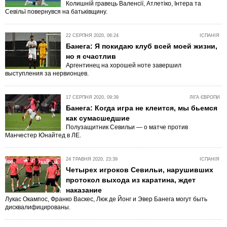
Колишній гравець Валенсії, Атлетіко, Інтера та
Севільї повернувся на батьківщину.
22 СЕРПНЯ 2020, 06:24
ІСПАНІЯ
Банега: Я покидаю клуб всей моей жизни,
но я счастлив
Аргентинец на хорошей ноте завершил
выступления за нервионцев.
17 СЕРПНЯ 2020, 09:39
ЛІГА ЄВРОПИ
Банега: Когда игра не клеится, мы бьемся
как сумасшедшие
Полузащитник Севильи — о матче против
Манчестер Юнайтед в ЛЕ.
24 ТРАВНЯ 2020, 23:39
ІСПАНІЯ
Четырех игроков Севильи, нарушивших
протокол выхода из каратина, ждет
наказание
Лукас Окампос, Франко Васкес, Люк де Йонг и Эвер Банега могут быть
дисквалифицированы.