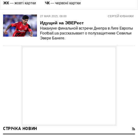
ЖК
— жовті картки
ЧК
— червоні картки
27 МАЯ 2015, 08:00
СЕРГЕЙ КУВАНЖИ
Идущий на ЭВЕРест
Накануне финальной встречи Днепра в Лиге Европы
Football.ua рассказывает о полузащитнике Севильи
Эвере Банеге.
СТРІЧКА НОВИН