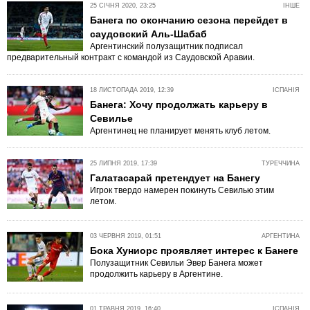
25 СІЧНЯ 2020, 23:25
ІНШЕ
Банега по окончанию сезона перейдет в
саудовский Аль-Шабаб
Аргентинский полузащитник подписал
предварительный контракт с командой из Саудовской Аравии.
18 ЛИСТОПАДА 2019, 12:39
ІСПАНІЯ
Банега: Хочу продолжать карьеру в
Севилье
Аргентинец не планирует менять клуб летом.
25 ЛИПНЯ 2019, 17:39
ТУРЕЧЧИНА
Галатасарай претендует на Банегу
Игрок твердо намерен покинуть Севилью этим
летом.
03 ЧЕРВНЯ 2019, 01:51
АРГЕНТИНА
Бока Хуниорс проявляет интерес к Банеге
Полузащитник Севильи Эвер Банега может
продолжить карьеру в Аргентине.
01 ТРАВНЯ 2019, 16:40
ІСПАНІЯ