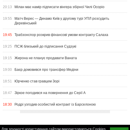
20:13
Мілан має намір підписати вінгера збірної Чилі Осоріо
19:55
Матч Верес — Динамо Київ у другому турі УПЛ розсудить
Деревінський
19:45
Трабзонспор розкрив фінансові умови контракту Салаха
19:25
ПСЖ близький до підписання Судзукі
19:15
Жирона не планує продавати Ваната
19:00
Баєр домовився про трансфер Медіни
18:51
Юрченко став гравцем Зорі
18:47
Зіркзе погодився на повернення до Серії А
18:30
Родрі узгодив особистий контракт із Барселоною
Для зручності користування сайтом використовуються Cookies.