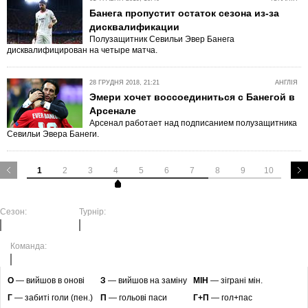
Банега пропустит остаток сезона из-за
дисквалификации
Полузащитник Севильи Эвер Банега
дисквалифицирован на четыре матча.
28 ГРУДНЯ 2018, 21:21
АНГЛІЯ
Эмери хочет воссоединиться с Банегой в
Арсенале
Арсенал работает над подписанием полузащитника
Севильи Эвера Банеги.
1
2
3
4
5
6
7
8
9
10
Сезон:
Турнір:
Команда:
O
— вийшов в онові
З
— вийшов на заміну
МІН
— зіграні мін.
Г
— забиті голи (пен.)
П
— гольові паси
Г+П
— гол+пас