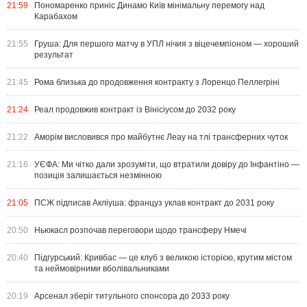
21:59
Пономаренко приніс Динамо Київ мінімальну перемогу над
Карабахом
21:55
Груша: Для першого матчу в УПЛ нічия з віцечемпіоном — хороший
результат
21:45
Рома близька до продовження контракту з Лоренцо Пеллегріні
21:24
Реал продовжив контракт із Вінісіусом до 2032 року
21:22
Аморім висловився про майбутнє Леау на тлі трансферних чуток
21:16
УЄФА: Ми чітко дали зрозуміти, що втратили довіру до Інфантіно —
позиція залишається незмінною
21:05
ПСЖ підписав Акліуша: француз уклав контракт до 2031 року
20:50
Ньюкасл розпочав переговори щодо трансферу Нмечі
20:40
Підгурський: Кривбас — це клуб з великою історією, крутим містом
та неймовірними вболівальниками
20:19
Арсенал зберіг титульного спонсора до 2033 року