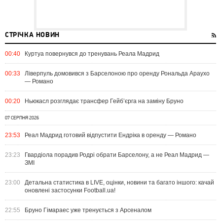
СТРІЧКА НОВИН
00:40
Куртуа повернувся до тренувань Реала Мадрид
00:33
Ліверпуль домовився з Барселоною про оренду Рональда Араухо
— Романо
00:20
Ньюкасл розглядає трансфер Гейб’єрга на заміну Бруно
07 СЕРПНЯ 2026
23:53
Реал Мадрид готовий відпустити Ендріка в оренду — Романо
23:23
Гвардіола порадив Родрі обрати Барселону, а не Реал Мадрид —
ЗМІ
23:00
Детальна статистика в LIVE, оцінки, новини та багато іншого: качай
оновлені застосунки Football.ua!
22:55
Бруно Гімараес уже тренується з Арсеналом