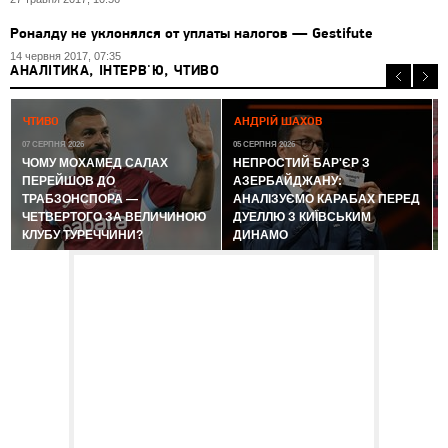
Роналду не уклонялся от уплаты налогов — Gestifute
14 червня 2017, 07:35
АНАЛІТИКА, ІНТЕРВ'Ю, ЧТИВО
0
ЧТИВО
АНДРІЙ ШАХОВ
07 СЕРПНЯ 2026
05 СЕРПНЯ 2026
ЧОМУ МОХАМЕД САЛАХ
НЕПРОСТИЙ БАР'ЄР З
ПЕРЕЙШОВ ДО
АЗЕРБАЙДЖАНУ:
ТРАБЗОНСПОРА —
АНАЛІЗУЄМО КАРАБАХ ПЕРЕД
ЧЕТВЕРТОГО ЗА ВЕЛИЧИНОЮ
ДУЕЛЛЮ З КИЇВСЬКИМ
КЛУБУ ТУРЕЧЧИНИ?
ДИНАМО