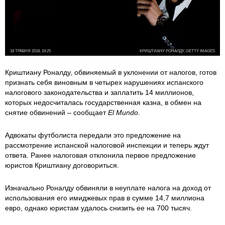
18 ТРАВНЯ 2018, 19:25
КРИШТИАНУ РОНАЛДУ, GETTY IMAGES
Криштиану Роналду, обвиняемый в уклонении от налогов, готов
признать себя виновным в четырех нарушениях испанского
налогового законодательства и заплатить 14 миллионов,
которых недосчиталась государственная казна, в обмен на
снятие обвинений – сообщает
El Mundo
.
Адвокаты футболиста передали это предложение на
рассмотрение испанской налоговой инспекции и теперь ждут
ответа. Ранее налоговая отклонила первое предложение
юристов Криштиану договориться.
Изначально Роналду обвиняли в неуплате налога на доход от
использования его имиджевых прав в сумме 14,7 миллиона
евро, однако юристам удалось снизить ее на 700 тысяч.