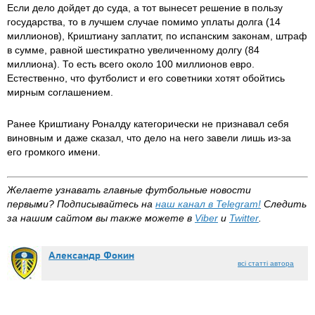
Если дело дойдет до суда, а тот вынесет решение в пользу
государства, то в лучшем случае помимо уплаты долга (14
миллионов), Криштиану заплатит, по испанским законам, штраф
в сумме, равной шестикратно увеличенному долгу (84
миллиона). То есть всего около 100 миллионов евро.
Естественно, что футболист и его советники хотят обойтись
мирным соглашением.
Ранее Криштиану Роналду категорически не признавал себя
виновным и даже сказал, что дело на него завели лишь из-за
его громкого имени.
Желаете узнавать главные футбольные новости
первыми?
Подписывайтесь на
наш канал в
Telegram
!
Следить
за нашим сайтом вы также можете в
Viber
и
Twitter
.
Александр Фокин
всі статті автора