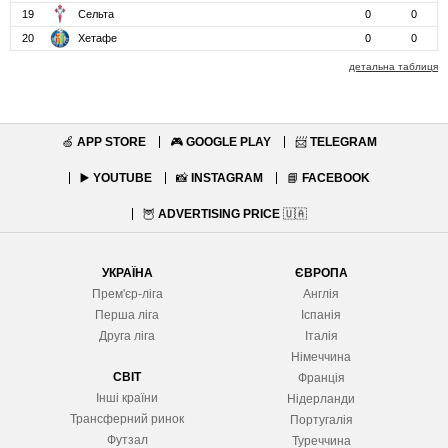
19
Сельта
0
0
20
Хетафе
0
0
детальна таблиця
🍏
APP STORE
🎮
GOOGLE PLAY
📨
TELEGRAM
▶️
YOUTUBE
📸
INSTAGRAM
📘
FACEBOOK
🦉
ADVERTISING PRICE
🇺🇦
УКРАЇНА
ЄВРОПА
Прем'єр-ліга
Англія
Перша ліга
Іспанія
Друга ліга
Італія
Німеччина
СВІТ
Франція
Інші країни
Нідерланди
Трансферний ринок
Португалія
Футзал
Туреччина