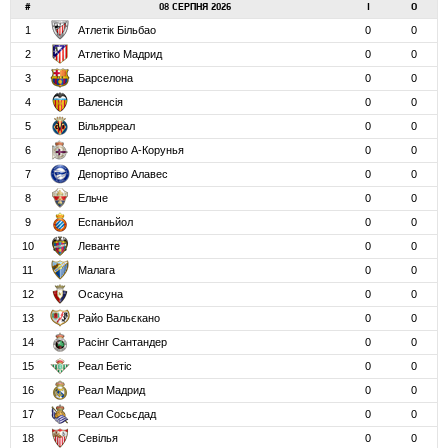
#
08 СЕРПНЯ 2026
І
О
1
Атлетік Більбао
0
0
2
Атлетіко Мадрид
0
0
3
Барселона
0
0
4
Валенсія
0
0
5
Вільярреал
0
0
6
Депортіво А-Корунья
0
0
7
Депортіво Алавес
0
0
8
Ельче
0
0
9
Еспаньйол
0
0
10
Леванте
0
0
11
Малага
0
0
12
Осасуна
0
0
13
Райо Вальєкано
0
0
14
Расінг Сантандер
0
0
15
Реал Бетіс
0
0
16
Реал Мадрид
0
0
17
Реал Сосьєдад
0
0
18
Севілья
0
0