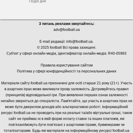
Подія дня
З питань реклами звертайтесь:
adv@football.ua
E-mail редакції:
info@football.ua
.
© 2025 football Всі права захищені.
Суб'єкт у сфері онлайн-медіа, і
дентифікатор онлайн-медіа: R40-05983
Правила користування сайтом
Політика у сфері конфіденційності та персональних даних
Матеріали сайту football.ua призначені для осіб старше 21 року (21+). Участь
в азартних іграх може викликати ігрову залежність. Дотримуйтесь правил
(принципів) відповідальної гри. При виявленні перших ознак залежності
негайно зверніться до спеціаліста. Пам'ятайте, що участь в азартних іграх не
може бути джерелом доходів або альтернативою роботі. Інформаційний
ресурс football.ua не проводить ігри на реальні та/або віртуальні гроші, також
сайт не приймає ні в якій формі оплату ставок та інших платежів, які
пов’язані/можуть бути пов’язані з азартними іграми, букмекерами чи
тоталізаторами. Будь-які матеріали на інформаційному ресурсі football.ua