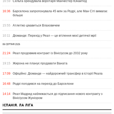
16:59
Сельта орендувала воротаря Манчестер Юнайтед
16:36
Барселона запропонувала 45 млн за Родрі, але Ман Сіті вимагає
більше
15:55
Атлетіко цікавиться Влаховичем
10:11
Діоманде: Перехід у Реал — це втілення моєї дитячої мрії
06 СЕРПНЯ 2026
21:24
Реал продовжив контракт із Вінісіусом до 2032 року
19:15
Жирона не планує продавати Ваната
17:09
Офіційно: Діоманде — найдорожчий трансфер в історії Реала
16:48
Родрі погодився на перехід до Барселони
14:14
Реал Мадрид наближається до підписання нового контракту з
Вінісіусом Жуніором
ІСПАНІЯ. ЛА ЛІГА