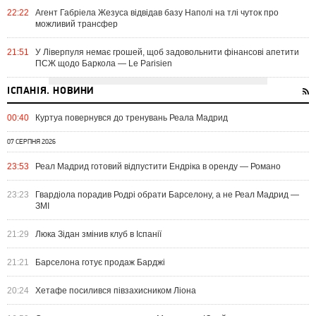
22:22
Агент Габріела Жезуса відвідав базу Наполі на тлі чуток про
можливий трансфер
21:51
У Ліверпуля немає грошей, щоб задовольнити фінансові апетити
ПСЖ щодо Баркола — Le Parisien
ІСПАНІЯ. НОВИНИ
00:40
Куртуа повернувся до тренувань Реала Мадрид
07 СЕРПНЯ 2026
23:53
Реал Мадрид готовий відпустити Ендріка в оренду — Романо
23:23
Гвардіола порадив Родрі обрати Барселону, а не Реал Мадрид —
ЗМІ
21:29
Люка Зідан змінив клуб в Іспанії
21:21
Барселона готує продаж Барджі
20:24
Хетафе посилився півзахисником Ліона