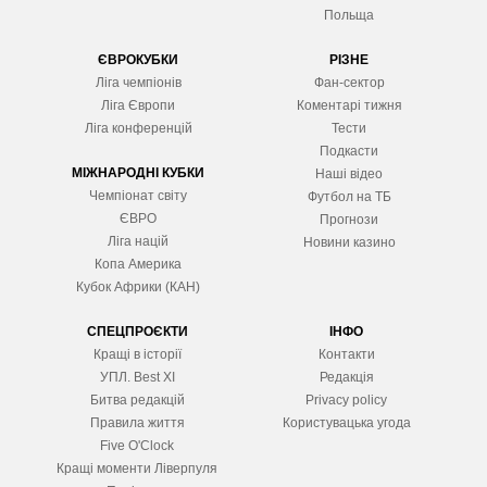
Польща
ЄВРОКУБКИ
РІЗНЕ
Ліга чемпіонів
Фан-сектор
Ліга Європ
и
Коментарі тижня
Ліга конференцій
Тести
Подкасти
МІЖНАРОДНІ КУБКИ
Наші відео
Чемпіонат світу
Футбол на ТБ
ЄВРО
Прогнози
Ліга націй
Новини казино
Копа Америка
Кубок Африки (КАН)
СПЕЦПРОЄКТИ
ІНФО
Кращі в історії
Контакти
УПЛ. Best XІ
Редакція
Битва редакцій
Privacy policy
Правила життя
Користувацька угода
Five O'Clock
Кращі моменти Ліверпуля