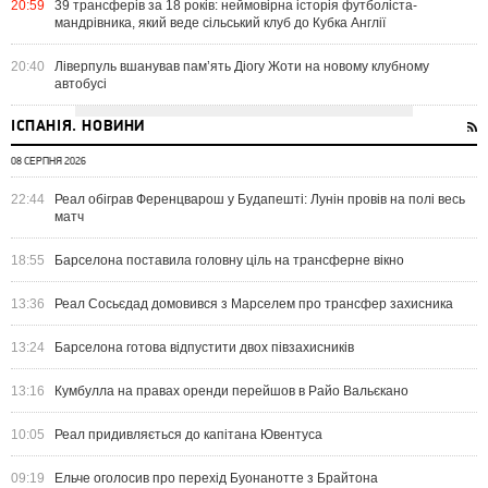
20:59
39 трансферів за 18 років: неймовірна історія футболіста-
мандрівника, який веде сільський клуб до Кубка Англії
20:40
Ліверпуль вшанував пам’ять Діогу Жоти на новому клубному
автобусі
ІСПАНІЯ. НОВИНИ
08 СЕРПНЯ 2026
22:44
Реал обіграв Ференцварош у Будапешті: Лунін провів на полі весь
матч
18:55
Барселона поставила головну ціль на трансферне вікно
13:36
Реал Сосьєдад домовився з Марселем про трансфер захисника
13:24
Барселона готова відпустити двох півзахисників
13:16
Кумбулла на правах оренди перейшов в Райо Вальєкано
10:05
Реал придивляється до капітана Ювентуса
09:19
Ельче оголосив про перехід Буонанотте з Брайтона