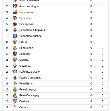
1
Атлетік Більбао
0
0
2
Атлетіко Мадрид
0
0
3
Барселона
0
0
4
Валенсія
0
0
5
Вільярреал
0
0
6
Депортіво А-Корунья
0
0
7
Депортіво Алавес
0
0
8
Ельче
0
0
9
Еспаньйол
0
0
10
Леванте
0
0
11
Малага
0
0
12
Осасуна
0
0
13
Райо Вальєкано
0
0
14
Расінг Сантандер
0
0
15
Реал Бетіс
0
0
16
Реал Мадрид
0
0
17
Реал Сосьєдад
0
0
18
Севілья
0
0
19
Сельта
0
0