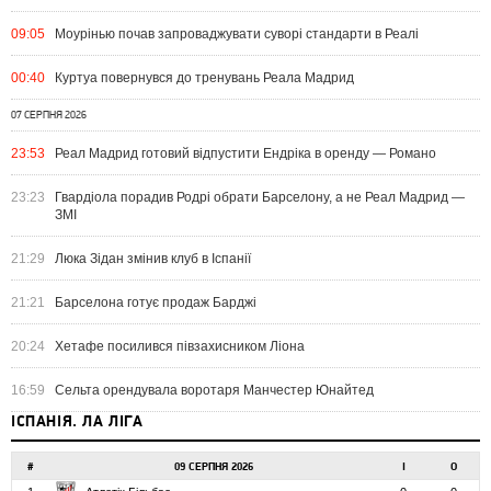
09:05
Моурінью почав запроваджувати суворі стандарти в Реалі
00:40
Куртуа повернувся до тренувань Реала Мадрид
07 СЕРПНЯ 2026
23:53
Реал Мадрид готовий відпустити Ендріка в оренду — Романо
23:23
Гвардіола порадив Родрі обрати Барселону, а не Реал Мадрид —
ЗМІ
21:29
Люка Зідан змінив клуб в Іспанії
21:21
Барселона готує продаж Барджі
20:24
Хетафе посилився півзахисником Ліона
16:59
Сельта орендувала воротаря Манчестер Юнайтед
ІСПАНІЯ. ЛА ЛІГА
#
09 СЕРПНЯ 2026
І
О