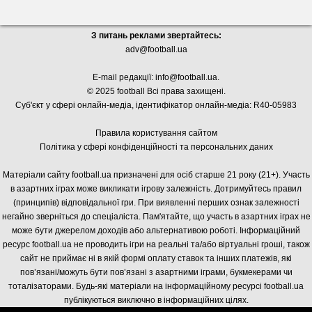
З питань реклами звертайтесь:
adv@football.ua
E-mail редакції:
info@football.ua
.
© 2025 football Всі права захищені.
Суб'єкт у сфері онлайн-медіа, і
дентифікатор онлайн-медіа: R40-05983
Правила користування сайтом
Політика у сфері конфіденційності та персональних даних
Матеріали сайту football.ua призначені для осіб старше 21 року (21+). Участь
в азартних іграх може викликати ігрову залежність. Дотримуйтесь правил
(принципів) відповідальної гри. При виявленні перших ознак залежності
негайно зверніться до спеціаліста. Пам'ятайте, що участь в азартних іграх не
може бути джерелом доходів або альтернативою роботі. Інформаційний
ресурс football.ua не проводить ігри на реальні та/або віртуальні гроші, також
сайт не приймає ні в якій формі оплату ставок та інших платежів, які
пов’язані/можуть бути пов’язані з азартними іграми, букмекерами чи
тоталізаторами. Будь-які матеріали на інформаційному ресурсі football.ua
публікуються виключно в інформаційних цілях.