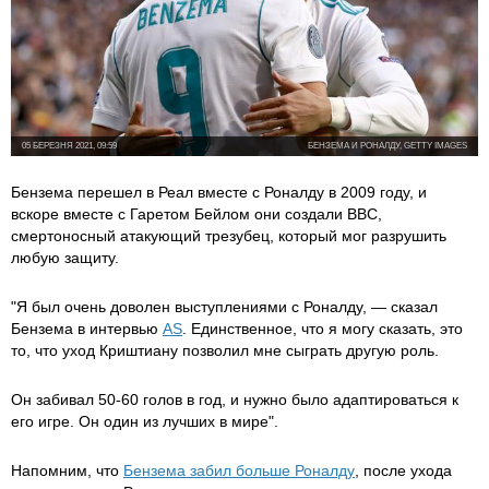
05 БЕРЕЗНЯ 2021, 09:59
БЕНЗЕМА И РОНАЛДУ, GETTY IMAGES
Бензема перешел в Реал вместе с Роналду в 2009 году, и
вскоре вместе с Гаретом Бейлом они создали BBC,
смертоносный атакующий трезубец, который мог разрушить
любую защиту.
"Я был очень доволен выступлениями с Роналду, — сказал
Бензема в интервью
AS
. Единственное, что я могу сказать, это
то, что уход Криштиану позволил мне сыграть другую роль.
Он забивал 50-60 голов в год, и нужно было адаптироваться к
его игре. Он один из лучших в мире".
Напомним, что
Бензема забил больше Роналду
, после ухода