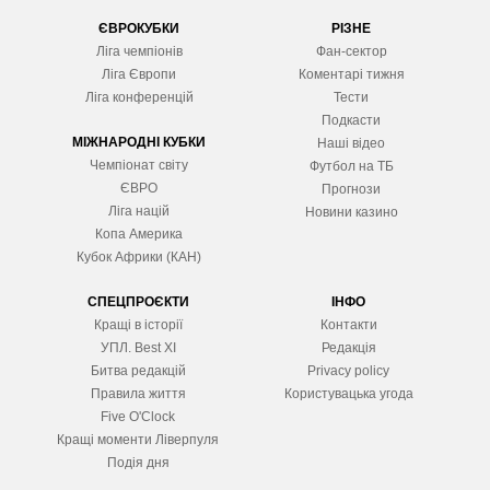
ЄВРОКУБКИ
РІЗНЕ
Ліга чемпіонів
Фан-сектор
Ліга Європ
и
Коментарі тижня
Ліга конференцій
Тести
Подкасти
МІЖНАРОДНІ КУБКИ
Наші відео
Чемпіонат світу
Футбол на ТБ
ЄВРО
Прогнози
Ліга націй
Новини казино
Копа Америка
Кубок Африки (КАН)
СПЕЦПРОЄКТИ
ІНФО
Кращі в історії
Контакти
УПЛ. Best XІ
Редакція
Битва редакцій
Privacy policy
Правила життя
Користувацька угода
Five O'Clock
Кращі моменти Ліверпуля
Подія дня