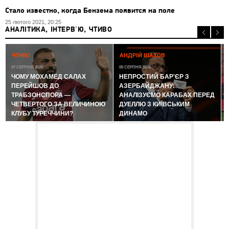
Стало известно, когда Бензема появится на поле
25 лютого 2021, 20:25
АНАЛІТИКА, ІНТЕРВ'Ю, ЧТИВО
0
ЧТИВО
АНДРІЙ ШАХОВ
07 СЕРПНЯ 2026
05 СЕРПНЯ 2026
ЧОМУ МОХАМЕД САЛАХ
НЕПРОСТИЙ БАР'ЄР З
ПЕРЕЙШОВ ДО
АЗЕРБАЙДЖАНУ:
ТРАБЗОНСПОРА —
АНАЛІЗУЄМО КАРАБАХ ПЕРЕД
ЧЕТВЕРТОГО ЗА ВЕЛИЧИНОЮ
ДУЕЛЛЮ З КИЇВСЬКИМ
КЛУБУ ТУРЕЧЧИНИ?
ДИНАМО