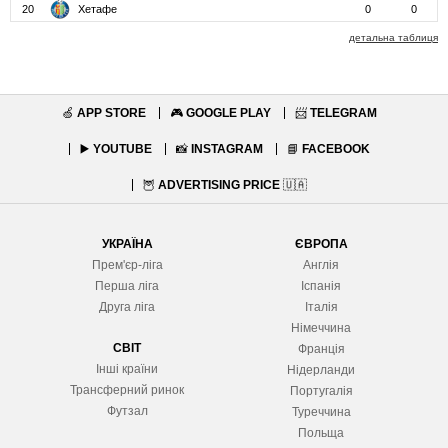
20
Хетафе
0
0
детальна таблиця
🍏
APP STORE
🎮
GOOGLE PLAY
📨
TELEGRAM
▶️
YOUTUBE
📸
INSTAGRAM
📘
FACEBOOK
🦉
ADVERTISING PRICE
🇺🇦
УКРАЇНА
ЄВРОПА
Прем'єр-ліга
Англія
Перша ліга
Іспанія
Друга ліга
Італія
Німеччина
СВІТ
Франція
Інші країни
Нідерланди
Трансферний ринок
Португалія
Футзал
Туреччина
Польща