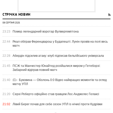
СТРІЧКА НОВИН
08 СЕРПНЯ 2026
23:23
Помер легендарний воротар Вулвергемптона
22:44
Реал обіграв Ференцварош у Будапешті: Лунін провів на полі весь
матч
22:28
Абердін підсилив атаку: клуб підписав бельгійського універсала
21:45
ПСЖ та Манчестер Юнайтед розійшлися миром у Гетеборзі:
Забарний відіграв повний матч
21:40
Буковина — Оболонь 0:0 Відео найкращих моментів та огляд
матчу УПЛ
21:20
Серхі Роберто офіційно став гравцем Лос-Анджелес Гелаксі
21:02
Лівий Берег почав для себе сезон УПЛ із нічиєї проти Кудрівки