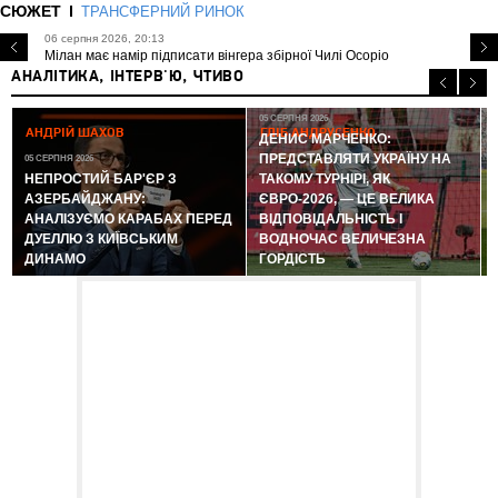
СЮЖЕТ
ТРАНСФЕРНИЙ РИНОК
06 серпня 2026, 20:13
Мілан має намір підписати вінгера збірної Чилі Осоріо
АНАЛІТИКА, ІНТЕРВ'Ю, ЧТИВО
05 СЕРПНЯ 2026
АНДРІЙ ШАХОВ
ГЛІБ АНДРУСЕНКО
ДЕНИС МАРЧЕНКО:
ПРЕДСТАВЛЯТИ УКРАЇНУ НА
05 СЕРПНЯ 2026
0
НЕПРОСТИЙ БАР'ЄР З
ТАКОМУ ТУРНІРІ, ЯК
АЗЕРБАЙДЖАНУ:
ЄВРО-2026, — ЦЕ ВЕЛИКА
АНАЛІЗУЄМО КАРАБАХ ПЕРЕД
ВІДПОВІДАЛЬНІСТЬ І
ДУЕЛЛЮ З КИЇВСЬКИМ
ВОДНОЧАС ВЕЛИЧЕЗНА
ДИНАМО
ГОРДІСТЬ