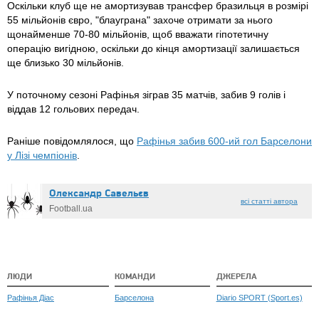
Оскільки клуб ще не амортизував трансфер бразильця в розмірі
55 мільйонів євро, "блауграна" захоче отримати за нього
щонайменше 70-80 мільйонів, щоб вважати гіпотетичну
операцію вигідною, оскільки до кінця амортизації залишається
ще близько 30 мільйонів.
У поточному сезоні Рафінья зіграв 35 матчів, забив 9 голів і
віддав 12 гольових передач.
Раніше повідомлялося, що
Рафінья забив 600-ий гол Барселони
у Лізі чемпіонів
.
Олександр Caвeльєв
всі статті автора
Football.ua
ЛЮДИ
КОМАНДИ
ДЖЕРЕЛА
Рафінья Діас
Барселона
Diario SPORT (Sport.es)