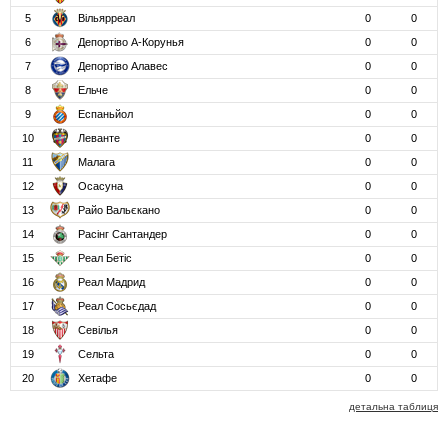
5
Вільярреал
0
0
6
Депортіво А-Корунья
0
0
7
Депортіво Алавес
0
0
8
Ельче
0
0
9
Еспаньйол
0
0
10
Леванте
0
0
11
Малага
0
0
12
Осасуна
0
0
13
Райо Вальєкано
0
0
14
Расінг Сантандер
0
0
15
Реал Бетіс
0
0
16
Реал Мадрид
0
0
17
Реал Сосьєдад
0
0
18
Севілья
0
0
19
Сельта
0
0
20
Хетафе
0
0
детальна таблиця