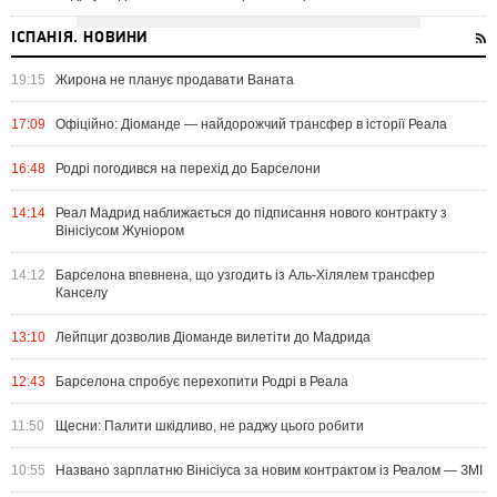
ІСПАНІЯ. НОВИНИ
19:15
Жирона не планує продавати Ваната
17:09
Офіційно: Діоманде — найдорожчий трансфер в історії Реала
16:48
Родрі погодився на перехід до Барселони
14:14
Реал Мадрид наближається до підписання нового контракту з
Вінісіусом Жуніором
14:12
Барселона впевнена, що узгодить із Аль-Хілялем трансфер
Канселу
13:10
Лейпциг дозволив Діоманде вилетіти до Мадрида
12:43
Барселона спробує перехопити Родрі в Реала
11:50
Щесни: Палити шкідливо, не раджу цього робити
10:55
Названо зарплатню Вінісіуса за новим контрактом із Реалом — ЗМІ