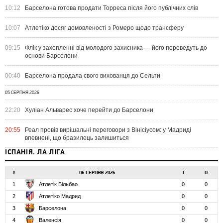
10:12
Барселона готова продати Торреса після його публічних слів
10:07
Атлетіко досяг домовленості з Ромеро щодо трансферу
09:15
Флік у захопленні від молодого захисника — його переведуть до
основи Барселони
00:40
Барселона продала свого вихованця до Сельти
05 СЕРПНЯ 2026
22:20
Хуліан Альварес хоче перейти до Барселони
20:55
Реал провів вирішальні переговори з Вінісіусом: у Мадриді
впевнені, що бразилець залишиться
ІСПАНІЯ. ЛА ЛІГА
#
06 СЕРПНЯ 2026
І
О
1
Атлетік Більбао
0
0
2
Атлетіко Мадрид
0
0
3
Барселона
0
0
4
Валенсія
0
0