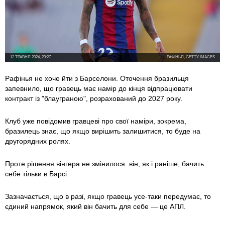
12 ТРАВНЯ 2024, 23:27
РАФІНЬЯ, GETTY IMAGES
Рафінья не хоче йти з Барселони. Оточення бразильця
запевнило, що гравець має намір до кінця відпрацювати
контракт із "блауграною", розрахований до 2027 року.
Клуб уже повідомив гравцеві про свої наміри, зокрема,
бразилець знає, що якщо вирішить залишитися, то буде на
другорядних ролях.
Проте рішення вінгера не змінилося: він, як і раніше, бачить
себе тільки в Барсі.
Зазначається, що в разі, якщо гравець усе-таки передумає, то
єдиний напрямок, який він бачить для себе — це АПЛ.