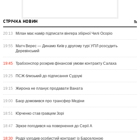
СТРІЧКА НОВИН
20:13
Мілан має намір підписати вінгера збірної Чилі Осоріо
19:55
Матч Верес — Динамо Київ у другому турі УПЛ розсудить
Деревінський
19:45
Трабзонспор розкрив фінансові умови контракту Салаха
19:25
ПСЖ близький до підписання Судзукі
19:15
Жирона не планує продавати Ваната
19:00
Баєр домовився про трансфер Медіни
18:51
Юрченко став гравцем Зорі
18:47
Зіркзе погодився на повернення до Серії А
18:30
Родрі узгодив особистий контракт із Барселоною