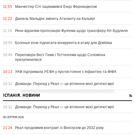
11:55
Манчестер Сіті зацікавився Енцо Фернандесом
11:22
Даніель Мальдіні змінить Аталанту на Кальярі
11:16
Ренн відхилив пропозицію Фулгема щодо трансферу Аїт-Будляля
10:55
Болонья хоче підписати конкурента в атаку для Довбика
10:44
Переговори Вест Гема і Тоттенгема щодо Соломона
призупинилися
10:13
УАФ підтримала УЄФА у протистоянні з Інфантіно та ФІФА
10:11
Діоманде: Перехід у Реал — це втілення моєї дитячої мрії
ІСПАНІЯ. НОВИНИ
10:11
Діоманде: Перехід у Реал — це втілення моєї дитячої мрії
06 СЕРПНЯ 2026
21:24
Реал продовжив контракт із Вінісіусом до 2032 року