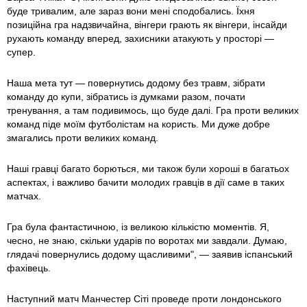
буде тривалим, але зараз вони мені сподобались. Їхня
позиційна гра надзвичайна, вінгери грають як вінгери, інсайди
рухають команду вперед, захисники атакують у просторі —
супер.
Наша мета тут — повернутись додому без травм, зібрати
команду до купи, зібратись із думками разом, почати
тренування, а там подивимось, що буде далі. Гра проти великих
команд піде моїм футболістам на користь. Ми дуже добре
змагались проти великих команд.
Наші гравці багато борються, ми також були хороші в багатьох
аспектах, і важливо бачити молодих гравців в дії саме в таких
матчах.
Гра була фантастичною, із великою кількістю моментів. Я,
чесно, не знаю, скільки ударів по воротах ми завдали. Думаю,
глядачі повернулись додому щасливими", — заявив іспанський
фахівець.
Наступний матч Манчестер Сіті проведе проти лондонського