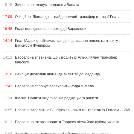
19:15
Жирона не планує продавати Ваната
17:09
Офіційно: Діоманде — найдорожчий трансфер в історії Реала
16:48
Родрі погодився на перехід до Барселони
14:14
Реал Мадрид наближається до підписання нового контракту з
Вінісіусом Жуніором
14:12
Барселона впевнена, що узгодить із Аль-Хілялем трансфер
Канселу
13:10
Лейпциг дозволив Діоманде вилетіти до Мадрида
12:43
Барселона спробує перехопити Родрі в Реала
11:50
Щесни: Палити шкідливо, не раджу цього робити
10:55
Названо зарплатню Вінісіуса за новим контрактом із Реалом — ЗМІ
10:12
Барселона готова продати Торреса після його публічних слів