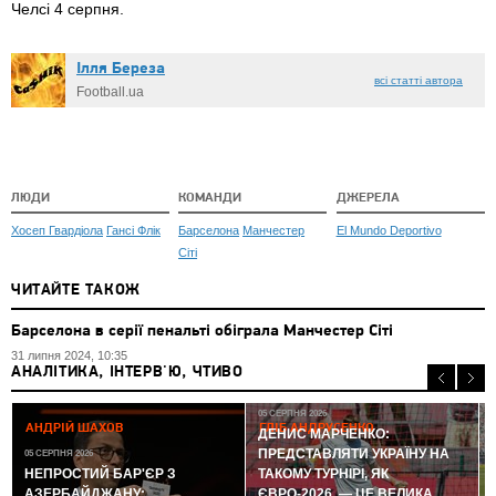
Челсі 4 серпня.
Ілля Береза
всі статті автора
Football.ua
ЛЮДИ
КОМАНДИ
ДЖЕРЕЛА
Хосеп Гвардіола
Гансі Флік
Барселона
Манчестер
El Mundo Deportivo
Сіті
ЧИТАЙТЕ ТАКОЖ
Барселона в серії пенальті обіграла Манчестер Сіті
31 липня 2024, 10:35
АНАЛІТИКА, ІНТЕРВ'Ю, ЧТИВО
05 СЕРПНЯ 2026
АНДРІЙ ШАХОВ
ГЛІБ АНДРУСЕНКО
ДЕНИС МАРЧЕНКО:
ПРЕДСТАВЛЯТИ УКРАЇНУ НА
05 СЕРПНЯ 2026
0
НЕПРОСТИЙ БАР'ЄР З
ТАКОМУ ТУРНІРІ, ЯК
АЗЕРБАЙДЖАНУ:
ЄВРО-2026, — ЦЕ ВЕЛИКА