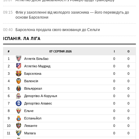
10:07
Атлетіко досяг домовленості з Ромеро щодо трансферу
09:15
Флік у захопленні від молодого захисника — його переведуть до
основи Барселони
00:40
Барселона продала свого вихованця до Сельти
ІСПАНІЯ. ЛА ЛІГА
#
07 СЕРПНЯ 2026
І
О
1
Атлетік Більбао
0
0
2
Атлетіко Мадрид
0
0
3
Барселона
0
0
4
Валенсія
0
0
5
Вільярреал
0
0
6
Депортіво А-Корунья
0
0
7
Депортіво Алавес
0
0
8
Ельче
0
0
9
Еспаньйол
0
0
10
Леванте
0
0
11
Малага
0
0