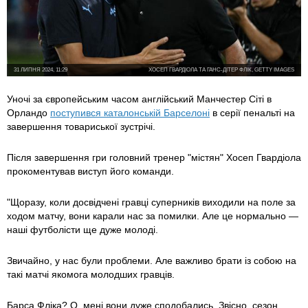
31 ЛИПНЯ 2024, 11:29
ХОСЕП ГВАРДІОЛА ТА ГАНС-ДІТЕР ФЛІК, GETTY IMAGES
Уночі за європейським часом англійський Манчестер Сіті в
Орландо
поступився каталонській Барселоні
в серії пенальті на
завершення товариської зустрічі.
Після завершення гри головний тренер "містян" Хосеп Гвардіола
прокоментував виступ його команди.
"Щоразу, коли досвідчені гравці суперників виходили на поле за
ходом матчу, вони карали нас за помилки. Але це нормально —
наші футболісти ще дуже молоді.
Звичайно, у нас були проблеми. Але важливо брати із собою на
такі матчі якомога молодших гравців.
Барса Фліка? О, мені вони дуже сподобались. Звісно, сезон