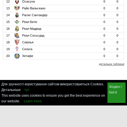
12
Осасуна
0
0
13
Райо Вальєкано
0
0
14
Расінг Сантандер
0
0
15
Реал Бетіс
0
0
16
Реал Мадрид
0
0
17
Реал Сосьєдад
0
0
18
Севілья
0
0
19
Сельта
0
0
20
Хетафе
0
0
детальна таблиця
Для зручності користування сайтом використовуються Cookies.
Згоден /
Детальніше
тут
Got it
This website uses cookies to ensure you get the best experience on
our website.
Learn more