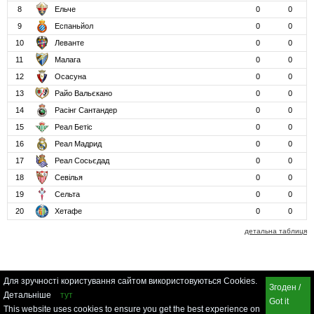
8
Ельче
0
0
9
Еспаньйол
0
0
10
Леванте
0
0
11
Малага
0
0
12
Осасуна
0
0
13
Райо Вальєкано
0
0
14
Расінг Сантандер
0
0
15
Реал Бетіс
0
0
16
Реал Мадрид
0
0
17
Реал Сосьєдад
0
0
18
Севілья
0
0
19
Сельта
0
0
20
Хетафе
0
0
детальна таблиця
Для зручності користування сайтом використовуються Cookies.
Згоден /
Детальніше
тут
Got it
This website uses cookies to ensure you get the best experience on