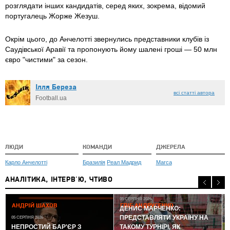
розглядати інших кандидатів, серед яких, зокрема, відомий
португалець Жорже Жезуш.
Окрім цього, до Анчелотті звернулись представники клубів із
Саудівської Аравії та пропонують йому шалені гроші — 50 млн
євро "чистими" за сезон.
Ілля Береза
всі статті автора
Football.ua
ЛЮДИ
КОМАНДИ
ДЖЕРЕЛА
Карло Анчелотті
Бразилія
Реал Мадрид
Marca
АНАЛІТИКА, ІНТЕРВ'Ю, ЧТИВО
05 СЕРПНЯ 2026
АНДРІЙ ШАХОВ
ГЛІБ АНДРУСЕНКО
ДЕНИС МАРЧЕНКО:
ПРЕДСТАВЛЯТИ УКРАЇНУ НА
05 СЕРПНЯ 2026
0
НЕПРОСТИЙ БАР'ЄР З
ТАКОМУ ТУРНІРІ, ЯК