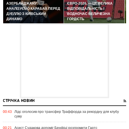
АЗЕРБАЙДЖАНУ:
ЄВРО-2026, — ЦЕ ВЕЛИКА
АНАЛІЗУЄМО КАРАБАХ ПЕРЕД
ВІДПОВІДАЛЬНІСТЬ І
ДУЕЛЛЮ З КИЇВСЬКИМ
ВОДНОЧАС ВЕЛИЧЕЗНА
ДИНАМО
ГОРДІСТЬ
СТРІЧКА НОВИН
00:43
Лідс оголосив про трансфер Траффорда за рекордну для клубу
суму
00:21
Асист Судакова допоміг Бенфіці розгромити Гартс