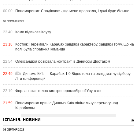
00:00
Пономаренко: Сподіваюсь, що мене прорвало, і далі буде більше
06 СЕРПНЯ 2026
23:40
Комо підписав Коуту
23:18
Костюк: Перемогли Карабах завдяки характеру, завдяки тому, що на
полі була справжня команда
22:54
Олександрія розірвала контракт із Денисом Шостаком
22:49
Динамо Київ — Карабах 1:0 Відео гола та огляд матчу відбору
Ліги конференцій
22:19
Форлан став головним тренером збірної Уругваю
21:59
Пономаренко приніс Динамо Київ мінімальну перемогу над
Карабахом
ІСПАНІЯ. НОВИНИ
06 СЕРПНЯ 2026