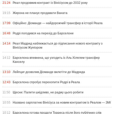
21:24
Реал продовжив контракт із Вінісіусом до 2032 року
19:15
Жирона не планує продавати Ваната
17:09
Офіційно: Діоманде — найдорожчий трансфер в історії Реала
16:48
Родрі погодився на перехід до Барселони
14:14
Реал Мадрид наближається до підписання нового контракту з
Вінісіусом Жуніором
14:12
Барселона впевнена, що узгодить із Аль-Хілялем трансфер
Канселу
13:10
Лейпциг дозволив Діоманде вилетіти до Мадрида
12:43
Барселона спробує перехопити Родрі в Реала
11:50
Щесни: Палити шкідливо, не раджу цього робити
10:55
Названо зарплатню Вінісіуса за новим контрактом із Реалом — ЗМІ
10:12
Барселона готова продати Торреса після його публічних слів