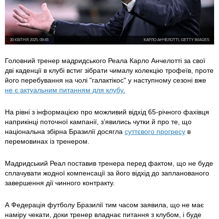
30 КВІТНЯ 2025, 09:45
КАРЛО АНЧЕЛОТТІ, GETTY IMAGES
Головний тренер мадридського Реала Карло Анчелотті за свої
дві каденції в клубі встиг зібрати чималу колекцію трофеїв, проте
його перебування на чолі "галактікос" у наступному сезоні вже
не є актуальним питанням для клубу.
На рівні з інформацією про можливий відхід 65-річного фахівця
наприкінці поточної кампанії, з’явились чутки й про те, що
національна збірна Бразилії досягла
суттєвого прогресу
в
перемовинах із тренером.
Мадридський Реал поставив тренера перед фактом, що не буде
сплачувати жодної компенсації за його відхід до запланованого
завершення дії чинного контракту.
А Федерація футболу Бразилії тим часом заявила, що не має
наміру чекати, доки тренер владнає питання з клубом, і буде