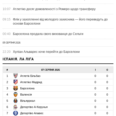
10:07
Атлетіко досяг домовленості з Ромеро щодо трансферу
09:15
Флік у захопленні від молодого захисника — його переведуть до
основи Барселони
00:40
Барселона продала свого вихованця до Сельти
05 СЕРПНЯ 2026
22:20
Хуліан Альварес хоче перейти до Барселони
ІСПАНІЯ. ЛА ЛІГА
#
07 СЕРПНЯ 2026
І
О
1
Атлетік Більбао
0
0
2
Атлетіко Мадрид
0
0
3
Барселона
0
0
4
Валенсія
0
0
5
Вільярреал
0
0
6
Депортіво А-Корунья
0
0
7
Депортіво Алавес
0
0